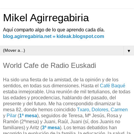
Mikel Agirregabiria
Aquí comparto algo de lo que aprendo cada día.
blog.agirregabiria.net = kideak.blogspot.com
▼
World Cafe de Radio Euskadi
Ha sido una fiesta de la amistad, de la opinión y de los
sentidos, en todas sus dimensiones. Hasta el
Café Baqué
estaba inmejorable. Una reunión de mil tertulianos, de todas
las edades y procedencias, hablando del pasado, del
presente y del futuro. Me ha correspondido dinamizar la
mesa 82, donde hemos coincidido
Txaro
,
Dolores
,
Carmen
y
Pilar
(
1ª mesa
), seguidos de Teresa, Mª Jesús, Rosa y
Ramón (2ªmesa) y Juani, Raúl, Juani (sí, dos Juanis no
familiares) y Aritz (
3ª mesa
). Los temas debatidos han
recorrido la evolución de la familia, la educación, la salud, la