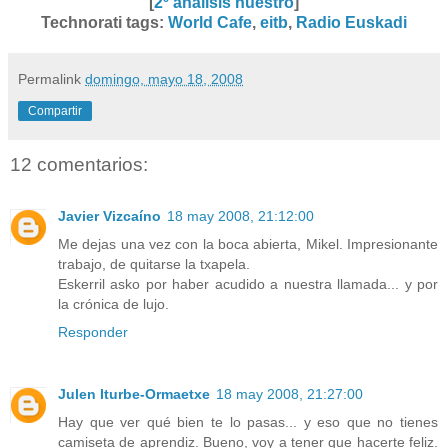
[
2º análisis nuestro
]
Technorati tags
:
World Cafe
,
eitb
,
Radio Euskadi
Permalink
domingo, mayo 18, 2008
Compartir
12 comentarios:
Javier Vizcaíno
18 may 2008, 21:12:00
Me dejas una vez con la boca abierta, Mikel. Impresionante
trabajo, de quitarse la txapela.
Eskerril asko por haber acudido a nuestra llamada... y por
la crónica de lujo.
Responder
Julen Iturbe-Ormaetxe
18 may 2008, 21:27:00
Hay que ver qué bien te lo pasas... y eso que no tienes
camiseta de aprendiz. Bueno, voy a tener que hacerte feliz.