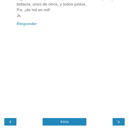
todavía, unos de otros, y todos juntos.
P.e. ¡de mil en mil!
Js
Responder
‹
›
Inicio