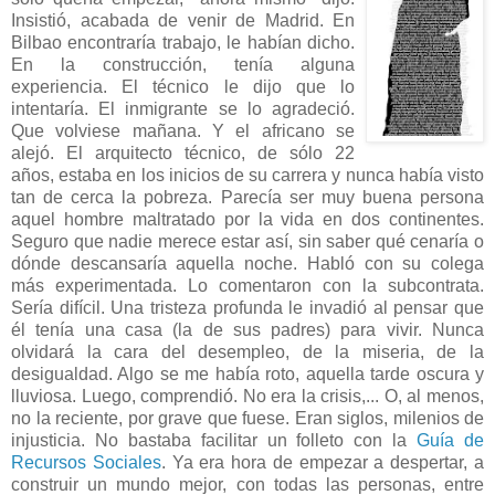
Insistió, acabada de venir de Madrid. En
Bilbao encontraría trabajo, le habían dicho.
En la construcción, tenía alguna
experiencia. El técnico le dijo que lo
intentaría. El inmigrante se lo agradeció.
Que volviese mañana. Y el africano se
alejó. El arquitecto técnico, de sólo 22
años, estaba en los inicios de su carrera y nunca había visto
tan de cerca la pobreza. Parecía ser muy buena persona
aquel hombre maltratado por la vida en dos continentes.
Seguro que nadie merece estar así, sin saber qué cenaría o
dónde descansaría aquella noche. Habló con su colega
más experimentada. Lo comentaron con la subcontrata.
Sería difícil. Una tristeza profunda le invadió al pensar que
él tenía una casa (la de sus padres) para vivir. Nunca
olvidará la cara del desempleo, de la miseria, de la
desigualdad. Algo se me había roto, aquella tarde oscura y
lluviosa. Luego, comprendió. No era la crisis,... O, al menos,
no la reciente, por grave que fuese. Eran siglos, milenios de
injusticia. No bastaba facilitar un folleto con la
Guía de
Recursos Sociales
. Ya era hora de empezar a despertar, a
construir un mundo mejor, con todas las personas, entre