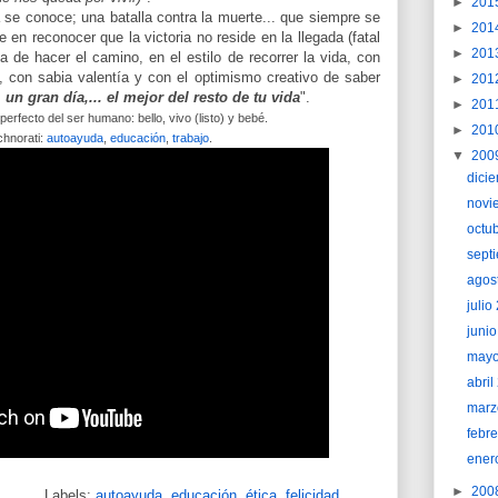
►
201
a se conoce; una batalla contra la muerte... que siempre se
►
201
 en reconocer que la victoria no reside en la llegada (fatal
►
201
a de hacer el camino, en el estilo de recorrer la vida, con
, con sabia valentía y con el optimismo creativo de saber
►
201
,
un gran
día,...
el mejor
del resto de tu vida
".
►
201
perfecto del ser humano: bello, vivo (listo) y bebé.
►
201
hnorati:
autoayuda
,
educación
,
trabajo
.
▼
200
dici
novi
octu
sept
agos
juli
juni
may
abri
marz
febr
ener
►
200
Labels:
autoayuda
,
educación
,
ética
,
felicidad