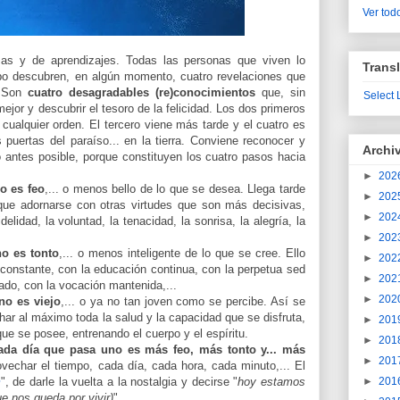
Ver todo
as y de aprendizajes. Todas las personas que viven lo
Transl
po descubren, en algún momento, cuatro revelaciones que
. Son
cuatro desagradables (re)conocimientos
que, sin
Select
ejor y descubrir el tesoro de la felicidad. Los dos primeros
cualquier orden. El tercero viene más tarde y el cuatro es
s puertas del paraíso... en la tierra. Conviene reconocer y
Archi
lo antes posible, porque constituyen los cuatro pasos hacia
►
202
o es feo
,... o menos bello de lo que se desea. Llega tarde
►
202
ue adornarse con otras virtudes que son más decisivas,
►
202
elidad, la voluntad, la tenacidad, la sonrisa, la alegría, la
►
202
o es tonto
,... o menos inteligente de lo que se cree. Ello
►
202
o constante, con la educación continua, con la perpetua sed
►
202
ado, con la vocación mantenida,...
►
202
no es viejo
,... o ya no tan joven como se percibe. Así se
r al máximo toda la salud y la capacidad que se disfruta,
►
201
que se posee, entrenando el cuerpo y el espíritu.
►
201
ada día que pasa uno es más feo, más tonto y... más
►
201
ovechar el tiempo, cada día, cada hora, cada minuto,... El
m
", de darle la vuelta a la nostalgia y decirse "
hoy estamos
►
201
e nos queda por vivir)
".