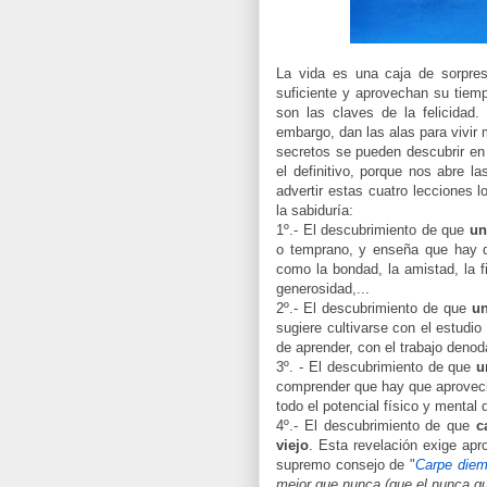
La vida es una caja de sorpres
suficiente y aprovechan su tiem
son las claves de la felicidad
embargo, dan las alas para vivir m
secretos se pueden descubrir en 
el definitivo, porque nos abre la
advertir estas cuatro lecciones 
la sabiduría:
1º.- El descubrimiento de que
un
o temprano, y enseña que hay q
como la bondad, la amistad, la fid
generosidad,...
2º.- El descubrimiento de que
un
sugiere cultivarse con el estudi
de aprender, con el trabajo denod
3º. - El descubrimiento de que
u
comprender que hay que aprovecha
todo el potencial físico y mental 
4º.- El descubrimiento de que
c
viejo
. Esta revelación exige apr
supremo consejo de "
Carpe die
mejor que nunca (que el nunca qu