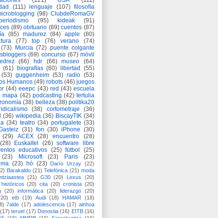
aciones
(121)
USA
(111)
idad
(111)
lenguaje
(107)
filosofía
icroblogging
(98)
ClubdeRomaGV
periodismo
(95)
kideak
(91)
ices
(89)
obituario
(89)
cuentos
(87)
ía
(85)
madurez
(84)
apple
(80)
ctura
(77)
top
(76)
verano
(74)
(73)
Murcia
(72)
puente colgante
asbloggers
(69)
concurso
(67)
móvil
jedrez
(66)
hdr
(66)
museo
(64)
(61)
biografías
(60)
libertad
(55)
(53)
guggenheim
(53)
radio
(53)
os Humanos
(49)
robots
(46)
juegos
or
(44)
eeepc
(43)
red
(43)
escuela
)
mapa
(42)
podcasting
(42)
tertulia
tronomía
(38)
belleza
(38)
politika20
ndicalismo
(38)
cortometraje
(36)
d
(36)
wikipedia
(36)
BiscayTIK
(34)
ia
(34)
teatro
(34)
portugalete
(33)
-Gasteiz
(31)
fon
(30)
iPhone
(30)
(29)
ACEX
(28)
encuentro
(28)
(28)
Euskaltel
(26)
software libre
entos educativos
(25)
fútbol
(25)
(23)
Microsoft
(23)
Paris
(23)
ima
(23)
hó
(23)
Darío Urzay
(22)
2)
Barakaldo
(21)
Telefónica
(21)
moda
ntziaastea
(21)
G30
(20)
Lexus
(20)
históricos
(20)
cita
(20)
cronista
(20)
a
(20)
informática
(20)
liderazgo
(20)
(20)
etb
(19)
Audi
(18)
HAMAR
(18)
8)
7alde
(17)
adolescencia
(17)
ainhoa
(17)
teruel
(17)
Donostia
(16)
EITB
(16)