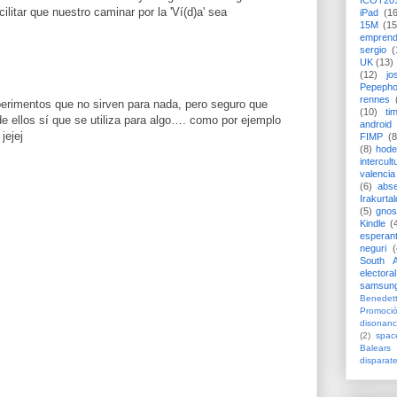
ICOT20
cilitar que nuestro caminar por la 'Ví(d)a' sea
iPad
(1
15M
(15
emprend
sergio
(
UK
(13)
(12)
jo
Pepeph
rennes
erimentos que no sirven para nada, pero seguro que
(10)
ti
e ellos sí que se utiliza para algo…. como por ejemplo
android
jejej
FIMP
(8
(8)
hode
intercult
valencia
(6)
abs
Irakurtal
(5)
gno
Kindle
(
esperan
neguri
(
South A
electoral
samsun
Benedett
Promoci
disonanc
(2)
spac
Balears
disparat