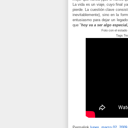
La vida es un viaje, cuyo final y
pierde. La cuestión clave consiste
inevitablemente), sino en la form
entusiasmo para dejar un legado
que "
hoy va a ser algo especial
Foto con el estado 
Tags Tec
Permalink
lunes, marzo 02, 2009