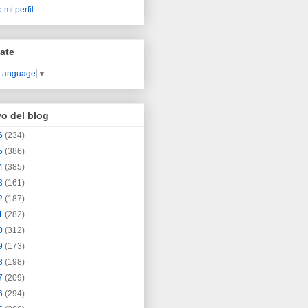
 mi perfil
ate
 Language
▼
vo del blog
6
(234)
5
(386)
4
(385)
3
(161)
2
(187)
1
(282)
0
(312)
9
(173)
8
(198)
7
(209)
6
(294)