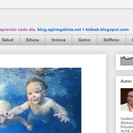
 aprendo cada día.
blog.agirregabiria.net = kideak.blogspot.com
Salud
Educa
Innova
Getxo
Selfless
Autor
Sosteni
(Bizkaia
Preside
AUVE en