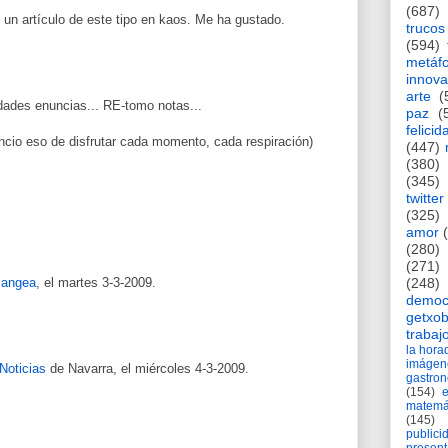
(687)
un artículo de este tipo en kaos. Me ha gustado.
trucos
(594)
metáf
innova
arte
(
dades enuncias... RE-tomo notas...
paz
(
felicid
ncio eso de disfrutar cada momento, cada respiración)
(447)
(380)
(345)
twitter
(325)
amor
(280)
(271)
Pangea
, el martes 3-3-2009.
(248)
democ
getxob
trabaj
la hor
imágen
 Noticias
de Navarra, el miércoles 4-3-2009.
gastro
(154)
matemá
(145)
publici