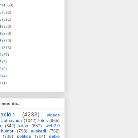
7
(1563)
6
(392)
5
(391)
4
(380)
3
(379)
2
(370)
1
(373)
0
(37)
7
(3)
0
(9)
9
(4)
3
(1)
imos de...
ación
(4233)
vídeos
autoayuda
(1042)
fotos
(965)
a
(842)
citas
(837)
web2.0
humor
(798)
euskadi
(762)
(738)
política
(704)
getxo