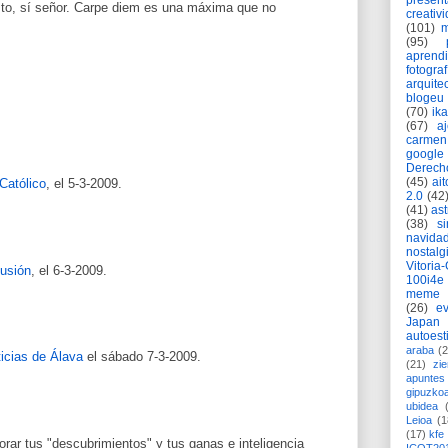
present
sto, sí señor. Carpe diem es una máxima que no
creativ
(101)
m
(95)
aprend
fotograf
arquite
blogeu
(70)
ik
(67)
a
carmen
google
Derech
(45)
ait
Católico
, el 5-3-2009.
2.0
(42
(41)
as
(38)
si
navida
nostalg
Vitoria
usión
, el 6-3-2009.
100i4e
meme
(26)
ev
Japan
autoest
araba
(2
icias de Álava
el sábado 7-3-2009.
(21)
zie
apuntes 
gipuzko
ubidea
Leioa
(1
(17)
kfe
lorar tus "descubrimientos" y tus ganas e inteligencia