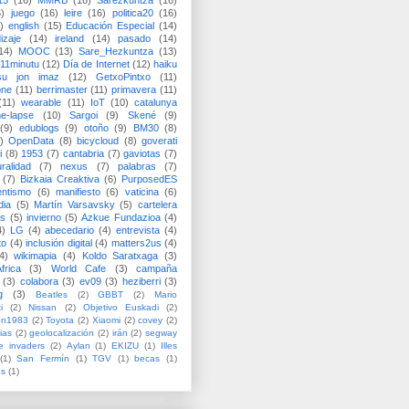
15
(16)
MMRB
(16)
Sarezkuntza
(16)
6)
juego
(16)
leire
(16)
politica20
(16)
)
english
(15)
Educación Especial
(14)
izaje
(14)
ireland
(14)
pasado
(14)
14)
MOOC
(13)
Sare_Hezkuntza
(13)
11minutu
(12)
Día de Internet
(12)
haiku
su jon imaz
(12)
GetxoPintxo
(11)
one
(11)
berrimaster
(11)
primavera
(11)
(11)
wearable
(11)
IoT
(10)
catalunya
me-lapse
(10)
Sargoi
(9)
Skené
(9)
(9)
edublogs
(9)
otoño
(9)
BM30
(8)
)
OpenData
(8)
bicycloud
(8)
goverati
i
(8)
1953
(7)
cantabria
(7)
gaviotas
(7)
uralidad
(7)
nexus
(7)
palabras
(7)
(7)
Bizkaia Creaktiva
(6)
PurposedES
entismo
(6)
manifiesto
(6)
vaticina
(6)
dia
(5)
Martín Varsavsky
(5)
cartelera
ss
(5)
invierno
(5)
Azkue Fundazioa
(4)
4)
LG
(4)
abecedario
(4)
entrevista
(4)
to
(4)
inclusión digital
(4)
matters2us
(4)
4)
wikimapia
(4)
Koldo Saratxaga
(3)
frica
(3)
World Cafe
(3)
campaña
(3)
colabora
(3)
ev09
(3)
heziberri
(3)
g
(3)
Beatles
(2)
GBBT
(2)
Mario
i
(2)
Nissan
(2)
Objetivo Euskadi
(2)
ón1983
(2)
Toyota
(2)
Xiaomi
(2)
covey
(2)
ias
(2)
geolocalización
(2)
irán
(2)
segway
e invaders
(2)
Aylan
(1)
EKIZU
(1)
Illes
(1)
San Fermín
(1)
TGV
(1)
becas
(1)
es
(1)