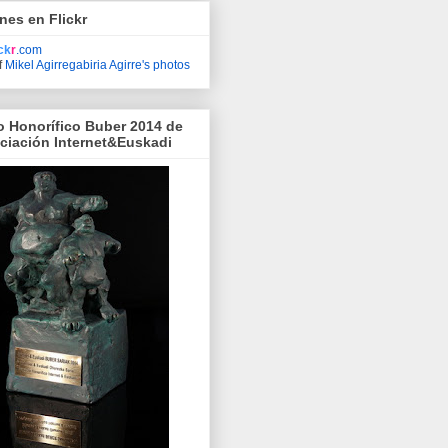
nes en Flickr
ick
r
.com
f
Mikel Agirregabiria Agirre's photos
o Honorífico Buber 2014 de
ociación Internet&Euskadi