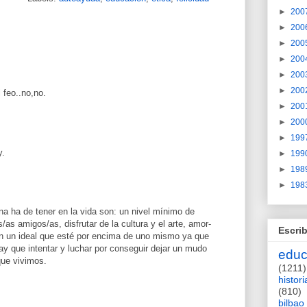
►
200
►
200
►
200
►
200
►
200
►
200
 feo..no,no.
►
200
►
200
►
199
y.
►
199
►
198
►
198
a ha de tener en la vida son: un nivel mínimo de
/as amigos/as, disfrutar de la cultura y el arte, amor-
Escrib
n un ideal que esté por encima de uno mismo ya que
y que intentar y luchar por conseguir dejar un mudo
educ
que vivimos.
(1211)
histori
(810)
bilbao