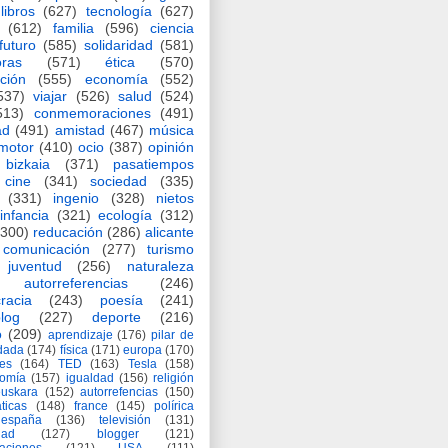
libros
(627)
tecnología
(627)
(612)
familia
(596)
ciencia
futuro
(585)
solidaridad
(581)
oras
(571)
ética
(570)
ción
(555)
economía
(552)
537)
viajar
(526)
salud
(524)
513)
conmemoraciones
(491)
ad
(491)
amistad
(467)
música
motor
(410)
ocio
(387)
opinión
bizkaia
(371)
pasatiempos
cine
(341)
sociedad
(335)
(331)
ingenio
(328)
nietos
infancia
(321)
ecología
(312)
(300)
reducación
(286)
alicante
comunicación
(277)
turismo
juventud
(256)
naturaleza
autorreferencias
(246)
racia
(243)
poesía
(241)
log
(227)
deporte
(216)
o
(209)
aprendizaje
(176)
pilar de
adada
(174)
física
(171)
europa
(170)
es
(164)
TED
(163)
Tesla
(158)
nomía
(157)
igualdad
(156)
religión
euskara
(152)
autorrefencias
(150)
ticas
(148)
france
(145)
polírica
españa
(136)
televisión
(131)
dad
(127)
blogger
(121)