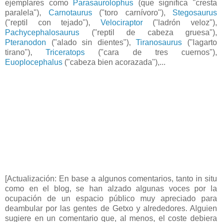
ejemplares como
Parasaurolophus
(que significa "cresta
paralela"),
Carnotaurus
("toro carnívoro"),
Stegosaurus
("reptil con tejado"),
Velociraptor
("ladrón veloz"),
Pachycephalosaurus
("reptil de cabeza gruesa"),
Pteranodon
("alado sin dientes"),
Tiranosaurus
("lagarto
tirano"),
Triceratops
("cara de tres cuernos"),
Euoplocephalus
("cabeza bien acorazada"),...
[Actualización: En base a algunos comentarios, tanto in situ
como en el blog, se han alzado algunas voces por la
ocupación de un espacio público muy apreciado para
deambular por las gentes de Getxo y alrededores. Alguien
sugiere en un comentario que, al menos, el coste debiera