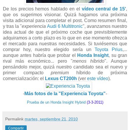
De los precios hemos hablado en el
vídeo central de 15'
,
que os sugerimos visionar. Quizá hagamos una próxima
visita adicional para completar el post. Como resumen final,
y tras la "
experiencia
Audi 6 Multitronic
", avanzamos nuestro
idea actual de que el próximo coche que previsiblemente
adquiramos a corto plazo es lo que en ese momento ofrezca
el mercado para nuestras necesidades. Si tuviésemos que
comprar hoy, nuestro elegido sería un
Toyota Prius
,...
aunque antes habría que probar el
Honda Insight
, su gran
rival más económico... pero "
menos híbrido
". Aunque
pensándolo mejor, quizá nuestro candidato sea el nuevo y
primer compacto
premium
híbrido de próxima
comercialización: el
Lexus CT200h
(ver
este vídeo
).
-
Más fotos de la "Experiencia Toyota"
-
Prueba de un Honda Insight Hybrid
(3-3-2011)
Permalink
martes, septiembre 21, 2010
Compartir