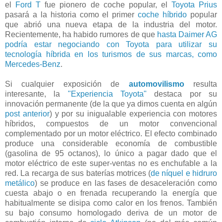
el
Ford T
fue pionero de coche popular, el
Toyota Prius
pasará a la historia como el primer
coche híbrido
popular
que abrió una nueva etapa de la industria del motor.
Recientemente, ha habido rumores de que
hasta Daimer AG
podría estar negociando con Toyota para utilizar su
tecnología híbrida en los turismos de sus marcas, como
Mercedes-Benz
.
Si cualquier exposición de
automovilismo
resulta
interesante, la
"Experiencia Toyota"
destaca por su
innovación permanente (de la que ya dimos cuenta en algún
post anterior
) y por su inigualable experiencia con motores
híbridos, compuestos de un motor convencional
complementado por un motor eléctrico. El efecto combinado
produce una considerable economía de combustible
(gasolina de 95 octanos), lo único a pagar dado que el
motor eléctrico de este super-ventas no es enchufable a la
red. La recarga de sus baterías motrices (
de níquel e hidruro
metálico
) se produce en las fases de desaceleración como
cuesta abajo o en frenada recuperando la energía que
habitualmente se disipa como calor en los frenos. También
su bajo consumo homologado deriva de un motor de