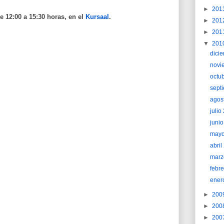
►
201
e 12:00 a 15:30 horas, en el
Kursaal
.
►
201
►
201
▼
201
dici
novi
octu
sept
agos
juli
juni
may
abri
marz
febr
ener
►
200
►
200
►
200