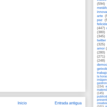
(594)
metáf
innova
arte
(
paz
(
felicid
(447)
(380)
(345)
twitter
(325)
amor
(280)
(271)
(248)
democ
getxob
trabaj
la hor
imágen
gastro
(154)
matemá
(145)
publici
present
Inicio
Entrada antigua
creativ
(101)
m