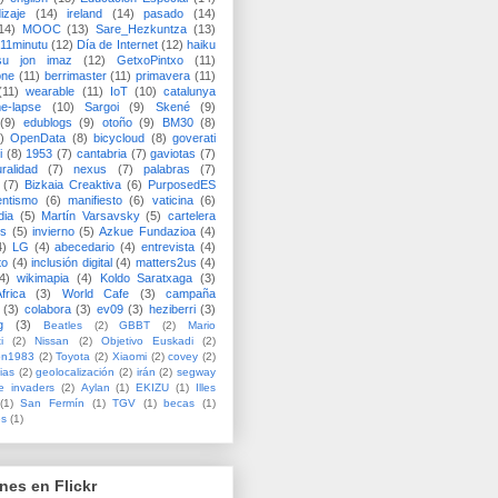
izaje
(14)
ireland
(14)
pasado
(14)
14)
MOOC
(13)
Sare_Hezkuntza
(13)
11minutu
(12)
Día de Internet
(12)
haiku
su jon imaz
(12)
GetxoPintxo
(11)
one
(11)
berrimaster
(11)
primavera
(11)
(11)
wearable
(11)
IoT
(10)
catalunya
me-lapse
(10)
Sargoi
(9)
Skené
(9)
(9)
edublogs
(9)
otoño
(9)
BM30
(8)
)
OpenData
(8)
bicycloud
(8)
goverati
i
(8)
1953
(7)
cantabria
(7)
gaviotas
(7)
uralidad
(7)
nexus
(7)
palabras
(7)
(7)
Bizkaia Creaktiva
(6)
PurposedES
entismo
(6)
manifiesto
(6)
vaticina
(6)
dia
(5)
Martín Varsavsky
(5)
cartelera
ss
(5)
invierno
(5)
Azkue Fundazioa
(4)
4)
LG
(4)
abecedario
(4)
entrevista
(4)
to
(4)
inclusión digital
(4)
matters2us
(4)
4)
wikimapia
(4)
Koldo Saratxaga
(3)
frica
(3)
World Cafe
(3)
campaña
(3)
colabora
(3)
ev09
(3)
heziberri
(3)
g
(3)
Beatles
(2)
GBBT
(2)
Mario
i
(2)
Nissan
(2)
Objetivo Euskadi
(2)
ón1983
(2)
Toyota
(2)
Xiaomi
(2)
covey
(2)
ias
(2)
geolocalización
(2)
irán
(2)
segway
e invaders
(2)
Aylan
(1)
EKIZU
(1)
Illes
(1)
San Fermín
(1)
TGV
(1)
becas
(1)
es
(1)
nes en Flickr