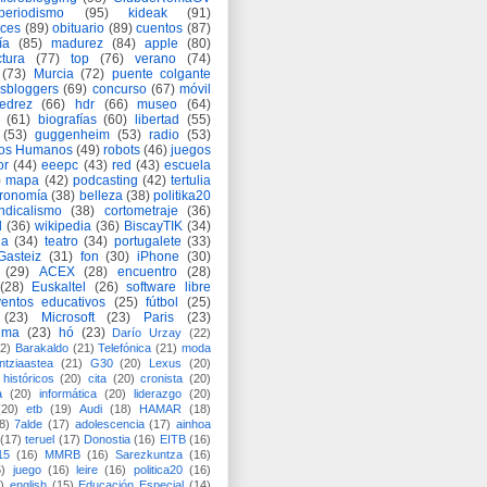
periodismo
(95)
kideak
(91)
ices
(89)
obituario
(89)
cuentos
(87)
ía
(85)
madurez
(84)
apple
(80)
ctura
(77)
top
(76)
verano
(74)
(73)
Murcia
(72)
puente colgante
asbloggers
(69)
concurso
(67)
móvil
jedrez
(66)
hdr
(66)
museo
(64)
(61)
biografías
(60)
libertad
(55)
(53)
guggenheim
(53)
radio
(53)
os Humanos
(49)
robots
(46)
juegos
or
(44)
eeepc
(43)
red
(43)
escuela
)
mapa
(42)
podcasting
(42)
tertulia
tronomía
(38)
belleza
(38)
politika20
ndicalismo
(38)
cortometraje
(36)
d
(36)
wikipedia
(36)
BiscayTIK
(34)
ia
(34)
teatro
(34)
portugalete
(33)
-Gasteiz
(31)
fon
(30)
iPhone
(30)
(29)
ACEX
(28)
encuentro
(28)
(28)
Euskaltel
(26)
software libre
entos educativos
(25)
fútbol
(25)
(23)
Microsoft
(23)
Paris
(23)
ima
(23)
hó
(23)
Darío Urzay
(22)
2)
Barakaldo
(21)
Telefónica
(21)
moda
ntziaastea
(21)
G30
(20)
Lexus
(20)
históricos
(20)
cita
(20)
cronista
(20)
a
(20)
informática
(20)
liderazgo
(20)
(20)
etb
(19)
Audi
(18)
HAMAR
(18)
8)
7alde
(17)
adolescencia
(17)
ainhoa
(17)
teruel
(17)
Donostia
(16)
EITB
(16)
15
(16)
MMRB
(16)
Sarezkuntza
(16)
6)
juego
(16)
leire
(16)
politica20
(16)
)
english
(15)
Educación Especial
(14)