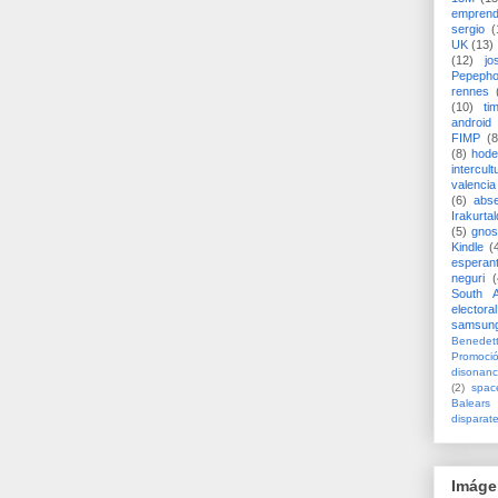
emprend
sergio
(
UK
(13)
(12)
jo
Pepeph
rennes
(10)
ti
android
FIMP
(8
(8)
hode
intercult
valencia
(6)
abs
Irakurtal
(5)
gno
Kindle
(
esperan
neguri
(
South A
electoral
samsun
Benedett
Promoci
disonanc
(2)
spac
Balears
disparat
Imáge