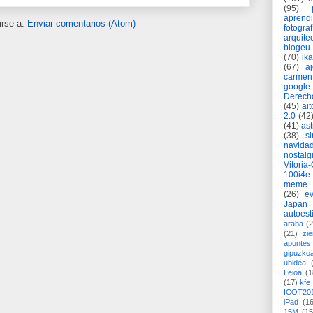
(95)
aprend
irse a:
Enviar comentarios (Atom)
fotograf
arquite
blogeu
(70)
ik
(67)
a
carmen
google
Derech
(45)
ait
2.0
(42
(41)
as
(38)
si
navida
nostalg
Vitoria
100i4e
meme
(26)
ev
Japan
autoest
araba
(2
(21)
zie
apuntes 
gipuzko
ubidea
Leioa
(1
(17)
kfe
ICOT20
iPad
(1
15M
(15