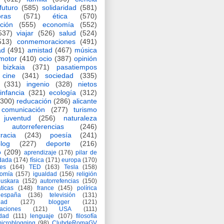
futuro
(585)
solidaridad
(581)
oras
(571)
ética
(570)
ción
(555)
economía
(552)
537)
viajar
(526)
salud
(524)
513)
conmemoraciones
(491)
ad
(491)
amistad
(467)
música
motor
(410)
ocio
(387)
opinión
bizkaia
(371)
pasatiempos
cine
(341)
sociedad
(335)
(331)
ingenio
(328)
nietos
infancia
(321)
ecología
(312)
(300)
reducación
(286)
alicante
comunicación
(277)
turismo
juventud
(256)
naturaleza
autorreferencias
(246)
racia
(243)
poesía
(241)
log
(227)
deporte
(216)
o
(209)
aprendizaje
(176)
pilar de
adada
(174)
física
(171)
europa
(170)
es
(164)
TED
(163)
Tesla
(158)
nomía
(157)
igualdad
(156)
religión
euskara
(152)
autorrefencias
(150)
ticas
(148)
france
(145)
polírica
españa
(136)
televisión
(131)
dad
(127)
blogger
(121)
aciones
(121)
USA
(111)
idad
(111)
lenguaje
(107)
filosofía
icroblogging
(98)
ClubdeRomaGV