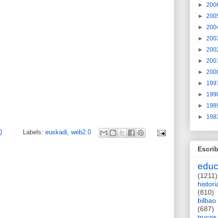
►
200
►
200
►
200
►
200
►
200
►
200
►
200
►
199
►
199
►
198
►
198
0
Labels:
euskadi
,
web2.0
Escrib
educ
(1211)
histori
(810)
bilbao
(687)
trucos