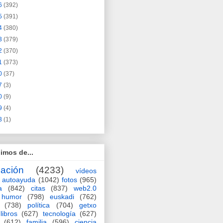
6
(392)
5
(391)
4
(380)
3
(379)
2
(370)
1
(373)
0
(37)
7
(3)
0
(9)
9
(4)
3
(1)
imos de...
ación
(4233)
vídeos
autoayuda
(1042)
fotos
(965)
a
(842)
citas
(837)
web2.0
humor
(798)
euskadi
(762)
(738)
política
(704)
getxo
libros
(627)
tecnología
(627)
(612)
familia
(596)
ciencia