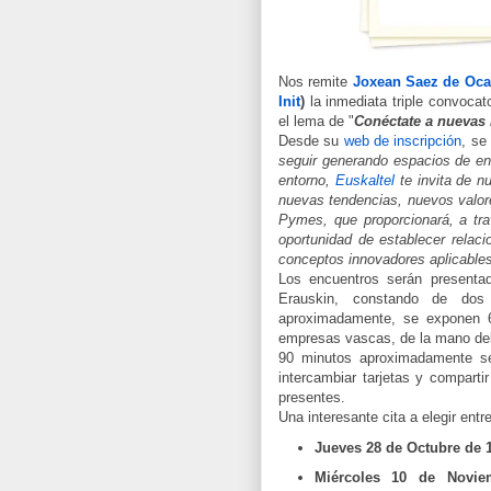
Nos remite
Joxean Saez de Oca
Init
)
la inmediata triple convocat
el lema de "
Conéctate a nuevas 
Desde su
web de inscripción
, se
seguir generando espacios de en
entorno,
Euskaltel
te invita de n
nuevas tendencias, nuevos valore
Pymes, que proporcionará, a tra
oportunidad de establecer relaci
conceptos innovadores aplicable
Los encuentros serán presenta
Erauskin, constando de dos
aproximadamente, se exponen 6
empresas vascas, de la mano del 
90 minutos aproximadamente se 
intercambiar tarjetas y compart
presentes.
Una interesante cita a elegir ent
Jueves 28 de Octubre de 1
Miércoles 10 de Novi