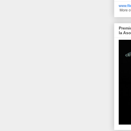
www.
fl
More o
Premi
la As