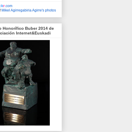
ick
r
.com
f
Mikel Agirregabiria Agirre's photos
o Honorífico Buber 2014 de
ociación Internet&Euskadi