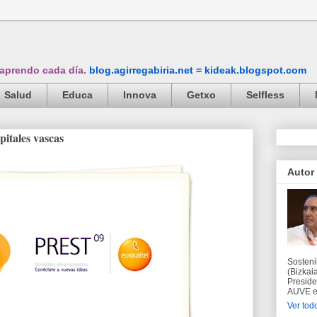
 aprendo cada día.
blog.agirregabiria.net = kideak.blogspot.com
Salud
Educa
Innova
Getxo
Selfless
apitales vascas
Autor
Sosteni
(Bizkaia
Preside
AUVE en
Ver todo