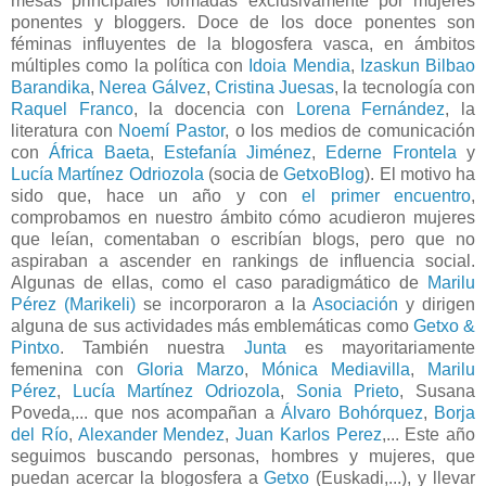
mesas principales formadas exclusivamente por mujeres
ponentes y bloggers. Doce de los doce ponentes son
féminas influyentes de la blogosfera vasca, en ámbitos
múltiples como la política con
Idoia Mendia
,
Izaskun Bilbao
Barandika
,
Nerea Gálvez
,
Cristina Juesas
, la tecnología con
Raquel Franco
, la docencia con
Lorena Fernández
, la
literatura con
Noemí Pastor
, o los medios de comunicación
con
África Baeta
,
Estefanía Jiménez
,
Ederne Frontela
y
Lucía Martínez Odriozola
(socia de
GetxoBlog
). El motivo ha
sido que, hace un año y con
el primer encuentro
,
comprobamos en nuestro ámbito cómo acudieron mujeres
que leían, comentaban o escribían blogs, pero que no
aspiraban a ascender en rankings de influencia social.
Algunas de ellas, como el caso paradigmático de
Marilu
Pérez (Marikeli)
se incorporaron a la
Asociación
y dirigen
alguna de sus actividades más emblemáticas como
Getxo &
Pintxo
. También nuestra
Junta
es mayoritariamente
femenina con
Gloria Marzo
,
Mónica Mediavilla
,
Marilu
Pérez
,
Lucía Martínez Odriozola
,
Sonia Prieto
, Susana
Poveda,... que nos acompañan a
Álvaro Bohórquez
,
Borja
del Río
,
Alexander Mendez
,
Juan Karlos Perez
,... Este año
seguimos buscando personas, hombres y mujeres, que
puedan acercar la blogosfera a
Getxo
(Euskadi,...), y llevar