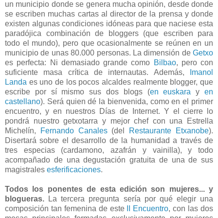
un municipio donde se genera mucha opinión, desde donde
se escriben muchas cartas al director de la prensa y donde
existen algunas condiciones idóneas para que naciese esta
paradójica combinación de bloggers (que escriben para
todo el mundo), pero que ocasionalmente se reúnen en un
municipio de unas 80.000 personas. La dimensión de
Getxo
es perfecta: Ni demasiado grande como
Bilbao
, pero con
suficiente masa crítica de internautas. Además,
Imanol
Landa
es uno de los pocos alcaldes realmente blogger, que
escribe por sí mismo sus dos blogs (
en euskara
y
en
castellano
). Será quien dé la bienvenida, como en el primer
encuentro, y en nuestros Días de Internet. Y el cierre lo
pondrá nuestro
getxotarra y
mejor chef con una Estrella
Michelín,
Fernando Canales
(del
Restaurante Etxanobe
).
Disertará sobre el desarrollo de la humanidad a través de
tres especias (cardamono, azafrán y vainilla), y todo
acompañado de una degustación gratuita de una de sus
magistrales
esferificaciones
.
Todos los ponentes de esta edición son mujeres... y
blogueras.
La tercera pregunta sería por qué elegir una
composición tan femenina de este
II Encuentro
, con las dos