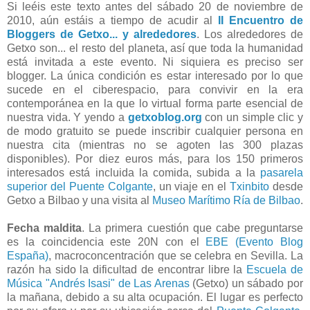
Si leéis este texto antes del sábado 20 de noviembre de
2010, aún estáis a tiempo de acudir al
II Encuentro de
Bloggers de Getxo... y alrededores
. Los alrededores de
Getxo son... el resto del planeta, así que toda la humanidad
está invitada a este evento. Ni siquiera es preciso ser
blogger. La única condición es estar interesado por lo que
sucede en el ciberespacio, para convivir en la era
contemporánea en la que lo virtual forma parte esencial de
nuestra vida. Y yendo a
getxoblog.org
con un simple clic y
de modo gratuito se puede inscribir cualquier persona en
nuestra cita (mientras no se agoten las 300 plazas
disponibles). Por diez euros más, para los 150 primeros
interesados está incluida la comida, subida a la
pasarela
superior del Puente Colgante
, un viaje en el
Txinbito
desde
Getxo a Bilbao y una visita al
Museo Marítimo Ría de Bilbao
.
Fecha maldita
. La primera cuestión que cabe preguntarse
es la coincidencia este 20N con el
EBE (Evento Blog
España)
, macroconcentración que se celebra en Sevilla. La
razón ha sido la dificultad de encontrar libre la
Escuela de
Música "Andrés Isasi" de Las Arenas
(Getxo) un sábado por
la mañana, debido a su alta ocupación. El lugar es perfecto