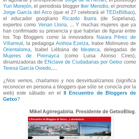
Yuri Morejón
, el periodista blogger
Iker Merodio
, el promotor
Jorge García del Arco
(que el 27 celebrará el
TEDxBilbao
),
el educador googliano
Ricardo Ibarra
(de Sopelana),
expertos como
Venan Llona
, ... Y muchas mujeres que ya
han confirmado su presencia y que habrían de figurar entre
los Top Bloggers como la innovadora
Naiara Pérez de
Villarreal
, la pedagoga
Ainhoa Ezeiza
, Iratxe Molinuevo de
Orientalorea
,
Isabel Liébana de
Ideateca
, delegadas de
Mujeres de Pirenayca
(como Luisa Alonso Cires),
dinamizadoras de
ENclave de Ciudadanas por Getxo
como
Teresa García Oviedo
,.
...
¿Nos vemos, charlamos y nos desvirtualizamos (significa
reconocer en persona a bloggers que sólo se conocía por la
web) este sábado en el
II Encuentro de Bloggers de
Getxo
?
Mikel Agirregabiria
.
Presidente de GetxoBlog
.