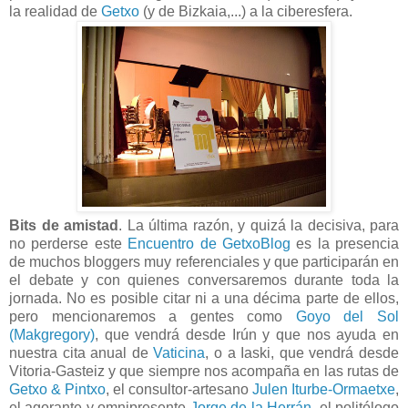
la realidad de
Getxo
(y de Bizkaia,...) a la ciberesfera.
Bits de amistad
. La última razón, y quizá la decisiva, para
no perderse este
Encuentro de GetxoBlog
es la presencia
de muchos bloggers muy referenciales y que participarán en
el debate y con quienes conversaremos durante toda la
jornada. No es posible citar ni a una décima parte de ellos,
pero mencionaremos a gentes como
Goyo del Sol
(Makgregory)
, que vendrá desde Irún y que nos ayuda en
nuestra cita anual de
Vaticina
, o a Iaski, que vendrá desde
Vitoria-Gasteiz y que siempre nos acompaña en las rutas de
Getxo & Pintxo
, el consultor-artesano
Julen Iturbe-Ormaetxe
,
el agorante y omnipresente
Jorge de la Herrán
, el politólogo