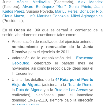
Junta:
Mónica Mediavilla
(Secretaria),
Alex Mendez
(Tesorero),
Álvaro Bohórquez “Bori”
,
Sonia Prieto
,
Juan
Karlos Pérez
,
Susana Poveda,
MariLu Pérez
,
Borja del Río
,
Gloria Marzo
,
Lucía Martínez Odriozola
,
Mikel Agirregabiria
(Presidente),...
En el
Orden del Día
que se cerrará al comienzo de la
sesión, abordaremos cuestiones tales como:
Presentación de resultados del ejercicio anterior,
nombramiento y renovación de la Junta
Directiva
para el ejercicio de 2011.
Valoración de la organización del
II Encuentro
GetxoBlog
, celebrado el pasado mes de
noviembre, así como la recogida de ideas para el
III Encuentro.
Ultimar los detalles de la
4ª Ruta por el Puerto
Viejo de Algorta
(adicional a la
Ruta de Romo
,
la
Ruta de Algorta
y a la
Ruta de Las Arenas
ya
realizadas), planificada para el inmediato
domingo 19-12-2110, siempre bajo la dirección