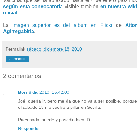
Vaticina, que se ha aplazado hasta el 4 de enero próximo,
según esta convocatoria
visible también
en nuestra wiki
oficial
.
La
imagen superior es del álbum en Flickr
de
Aitor
Agirregabiria
.
Permalink
sábado, diciembre 18, 2010
Compartir
2 comentarios:
Bori
8 dic 2010, 15:42:00
Joé, quería ir, pero me da que no va a ser posible, porque
el sábado 18 me vuelve a pillar en Sevilla...
Pues nada, suerte y pasadlo bien :D
Responder