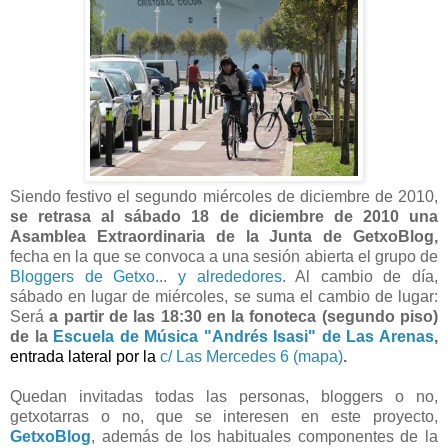
Siendo festivo el segundo miércoles de diciembre de 2010,
se retrasa al sábado 18 de diciembre de 2010
una
Asamblea Extraordinaria de la Junta de GetxoBlog,
fecha en la que
se convoca a una sesión abierta el grupo de
Bloggers de Getxo... y alrededores
. Al cambio de día,
sábado en lugar de miércoles, se suma el cambio de lugar:
Será
a partir de las 18:30 en la fonoteca (segundo piso)
de la
Escuela de Música "Andrés Isasi" de Las Arenas
,
entrada lateral por la
c/ Las Mercedes 6 (mapa)
.
Quedan invitadas todas las personas,
bloggers o no,
getxotarras o no, que se interesen en este proyecto,
GetxoBlog
, además de los habituales componentes de la