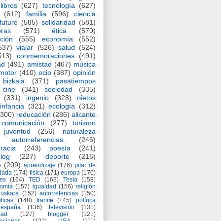
libros
(627)
tecnología
(627)
(612)
familia
(596)
ciencia
futuro
(585)
solidaridad
(581)
oras
(571)
ética
(570)
ción
(555)
economía
(552)
537)
viajar
(526)
salud
(524)
513)
conmemoraciones
(491)
ad
(491)
amistad
(467)
música
motor
(410)
ocio
(387)
opinión
bizkaia
(371)
pasatiempos
cine
(341)
sociedad
(335)
(331)
ingenio
(328)
nietos
infancia
(321)
ecología
(312)
(300)
reducación
(286)
alicante
comunicación
(277)
turismo
juventud
(256)
naturaleza
autorreferencias
(246)
racia
(243)
poesía
(241)
log
(227)
deporte
(216)
o
(209)
aprendizaje
(176)
pilar de
adada
(174)
física
(171)
europa
(170)
es
(164)
TED
(163)
Tesla
(158)
nomía
(157)
igualdad
(156)
religión
euskara
(152)
autorrefencias
(150)
ticas
(148)
france
(145)
polírica
españa
(136)
televisión
(131)
dad
(127)
blogger
(121)