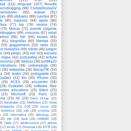
aciones
(121)
USA
(111)
idad
(111)
lenguaje
(107)
filosofía
icroblogging
(98)
ClubdeRomaGV
periodismo
(95)
kideak
(91)
ices
(89)
obituario
(89)
cuentos
(87)
ía
(85)
madurez
(84)
apple
(80)
ctura
(77)
top
(76)
verano
(74)
(73)
Murcia
(72)
puente colgante
asbloggers
(69)
concurso
(67)
móvil
jedrez
(66)
hdr
(66)
museo
(64)
(61)
biografías
(60)
libertad
(55)
(53)
guggenheim
(53)
radio
(53)
os Humanos
(49)
robots
(46)
juegos
or
(44)
eeepc
(43)
red
(43)
escuela
)
mapa
(42)
podcasting
(42)
tertulia
tronomía
(38)
belleza
(38)
politika20
ndicalismo
(38)
cortometraje
(36)
d
(36)
wikipedia
(36)
BiscayTIK
(34)
ia
(34)
teatro
(34)
portugalete
(33)
-Gasteiz
(31)
fon
(30)
iPhone
(30)
(29)
ACEX
(28)
encuentro
(28)
(28)
Euskaltel
(26)
software libre
entos educativos
(25)
fútbol
(25)
(23)
Microsoft
(23)
Paris
(23)
ima
(23)
hó
(23)
Darío Urzay
(22)
2)
Barakaldo
(21)
Telefónica
(21)
moda
ntziaastea
(21)
G30
(20)
Lexus
(20)
históricos
(20)
cita
(20)
cronista
(20)
a
(20)
informática
(20)
liderazgo
(20)
(20)
etb
(19)
Audi
(18)
HAMAR
(18)
8)
7alde
(17)
adolescencia
(17)
ainhoa
(17)
teruel
(17)
Donostia
(16)
EITB
(16)