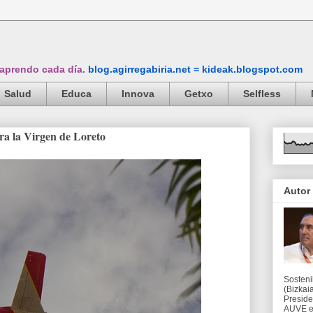
 aprendo cada día.
blog.agirregabiria.net = kideak.blogspot.com
Salud
Educa
Innova
Getxo
Selfless
ra la Virgen de Loreto
Autor
Sosteni
(Bizkaia
Preside
AUVE en