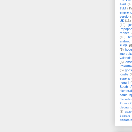
ICOT20
iPad
(1
15M
(15
emprend
sergio
(
UK
(13)
(12)
jo
Pepeph
rennes
(10)
ti
android
FIMP
(8
(8)
hode
intercult
valencia
(6)
abs
Irakurtal
(5)
gno
Kindle
(
esperan
neguri
(
South A
electoral
samsun
Benedett
Promoci
disonanc
(2)
spac
Balears
disparat