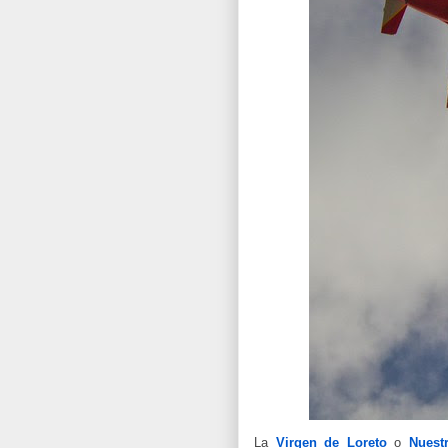
La
Virgen de Loreto
o
Nuest