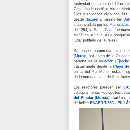
festividad se celebra el 10 de di
Casa donde nació la Virgen María
Dios y en donde vivió con Jesú
desde
Nazaret
a Tarseto (en
Dal
sido invadida por los
Mamelucos
de 1294, la Santa Casa fue nueva
Adriático, a
Italia
, a un bosque de
lugar poblado de laureles).
Patrona en numerosas localidad
(
Murcia
, así como de la Ciudad 
patrona de la
Aviación
(
Ejércit
casualmente desde la
Playa de
orillas del
Mar Menor
, estas imá
de la cercana base de San Javier
Los reactores parecen ser
CAS
coloquialmente, «culopollos». A
del Pinatar
(
Murcia
). También, 
de hélice
ENAER T-35C - PILLÁ