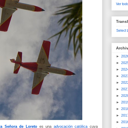
Ver todo
Transl
Select
Archi
►
202
►
202
►
202
►
202
►
202
►
202
►
202
►
201
►
201
►
201
►
201
ra Señora de Loreto
es una
advocación
católica
cuya