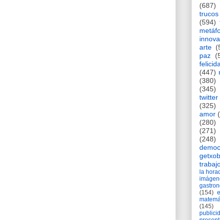
(687)
trucos
(594)
metáf
innova
arte
(
paz
(
felicid
(447)
(380)
(345)
twitter
(325)
amor
(280)
(271)
(248)
democ
getxob
trabaj
la hor
imágen
gastro
(154)
matemá
(145)
publici