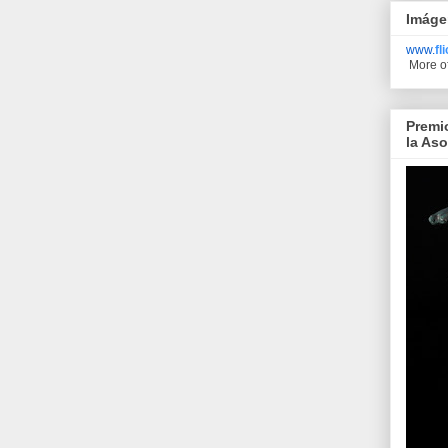
Imáge
www.
fl
More o
Premi
la As