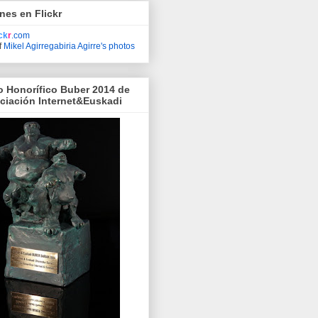
nes en Flickr
ick
r
.com
f
Mikel Agirregabiria Agirre's photos
o Honorífico Buber 2014 de
ociación Internet&Euskadi