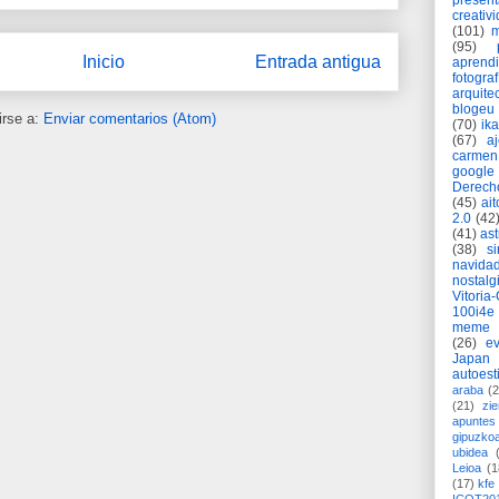
present
creativ
(101)
m
(95)
Inicio
Entrada antigua
aprend
fotograf
arquite
blogeu
irse a:
Enviar comentarios (Atom)
(70)
ik
(67)
a
carmen
google
Derech
(45)
ait
2.0
(42
(41)
as
(38)
si
navida
nostalg
Vitoria
100i4e
meme
(26)
ev
Japan
autoest
araba
(2
(21)
zie
apuntes 
gipuzko
ubidea
Leioa
(1
(17)
kfe