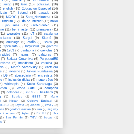
15
(16)
MMRB
(16)
Sarezkuntza
(16)
6)
juego
(16)
leire
(16)
politica20
(16)
)
english
(15)
Educación Especial
(14)
izaje
(14)
ireland
(14)
pasado
(14)
14)
MOOC
(13)
Sare_Hezkuntza
(13)
11minutu
(12)
Día de Internet
(12)
haiku
su jon imaz
(12)
GetxoPintxo
(11)
one
(11)
berrimaster
(11)
primavera
(11)
(11)
wearable
(11)
IoT
(10)
catalunya
me-lapse
(10)
Sargoi
(9)
Skené
(9)
(9)
edublogs
(9)
otoño
(9)
BM30
(8)
)
OpenData
(8)
bicycloud
(8)
goverati
i
(8)
1953
(7)
cantabria
(7)
gaviotas
(7)
uralidad
(7)
nexus
(7)
palabras
(7)
(7)
Bizkaia Creaktiva
(6)
PurposedES
entismo
(6)
manifiesto
(6)
vaticina
(6)
dia
(5)
Martín Varsavsky
(5)
cartelera
ss
(5)
invierno
(5)
Azkue Fundazioa
(4)
4)
LG
(4)
abecedario
(4)
entrevista
(4)
to
(4)
inclusión digital
(4)
matters2us
(4)
4)
wikimapia
(4)
Koldo Saratxaga
(3)
frica
(3)
World Cafe
(3)
campaña
(3)
colabora
(3)
ev09
(3)
heziberri
(3)
g
(3)
Beatles
(2)
GBBT
(2)
Mario
i
(2)
Nissan
(2)
Objetivo Euskadi
(2)
ón1983
(2)
Toyota
(2)
Xiaomi
(2)
covey
(2)
ias
(2)
geolocalización
(2)
irán
(2)
segway
e invaders
(2)
Aylan
(1)
EKIZU
(1)
Illes
(1)
San Fermín
(1)
TGV
(1)
becas
(1)
es
(1)