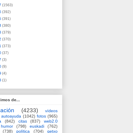
7
(1563)
6
(392)
5
(391)
4
(380)
3
(379)
2
(370)
1
(373)
0
(37)
7
(3)
0
(9)
9
(4)
3
(1)
imos de...
ación
(4233)
vídeos
autoayuda
(1042)
fotos
(965)
a
(842)
citas
(837)
web2.0
humor
(798)
euskadi
(762)
(738)
política
(704)
getxo