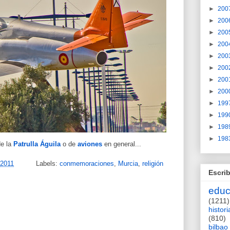
►
200
►
200
►
200
►
200
►
200
►
200
►
200
►
200
►
199
►
199
►
198
►
198
de la
Patrulla Águila
o de
aviones
en general...
 2011
Labels:
conmemoraciones
,
Murcia
,
religión
Escrib
educ
(1211)
histori
(810)
bilbao