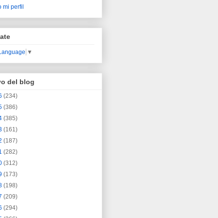
 mi perfil
ate
 Language
▼
vo del blog
6
(234)
5
(386)
4
(385)
3
(161)
2
(187)
1
(282)
0
(312)
9
(173)
8
(198)
7
(209)
6
(294)