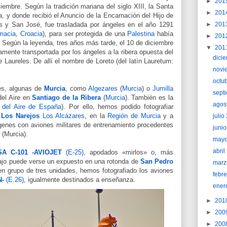
►
201
ciembre. Según la tradición mariana del siglo XIII, la Santa
►
201
, y donde recibió el Anuncio de la Encarnación del Hijo de
s y San José, fue trasladada por ángeles en el año 1291
►
201
macia
,
Croacia
), para ser protegida de una
Palestina
había
►
201
.
Según la leyenda, tres años más tarde, el 10 de diciembre
▼
201
mente transportada por los ángeles a la ribera opuesta del
dici
 Laureles. De allí el nombre de Loreto (del latín Lauretum:
novi
octu
es, algunas de
Murcia
, como
Algezares
(
Murcia
) o
Jumilla
sept
del Aire en
Santiago de la Ribera
(
Murcia
). También es la
agos
o del Aire de España
). Por ello, hemos podido fotografiar
 Los Narejos
Los Alcázares
, en la
Región de Murcia
y a
juli
genes con aviones militares de entrenamiento procedentes
juni
 (Murcia).
may
abri
A C-101 -AVIOJET
(E-25)
, apodados «mirlos» o, más
bajo puede verse un expuesto en una rotonda de
San Pedro
marz
en grupo de tres unidades, hemos fotografiado los aviones
febr
N-
(E.26)
, igualmente destinados a enseñanza.
ener
►
201
►
200
►
200