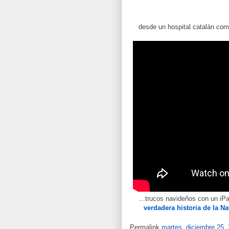
desde un hospital catalán co
...trucos navideños con un iP
verdadera historia de la N
Permalink
martes, diciembre 25,