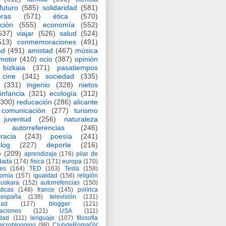
futuro
(585)
solidaridad
(581)
oras
(571)
ética
(570)
ción
(555)
economía
(552)
537)
viajar
(526)
salud
(524)
513)
conmemoraciones
(491)
ad
(491)
amistad
(467)
música
motor
(410)
ocio
(387)
opinión
bizkaia
(371)
pasatiempos
cine
(341)
sociedad
(335)
(331)
ingenio
(328)
nietos
infancia
(321)
ecología
(312)
(300)
reducación
(286)
alicante
comunicación
(277)
turismo
juventud
(256)
naturaleza
autorreferencias
(246)
racia
(243)
poesía
(241)
log
(227)
deporte
(216)
o
(209)
aprendizaje
(176)
pilar de
adada
(174)
física
(171)
europa
(170)
es
(164)
TED
(163)
Tesla
(158)
nomía
(157)
igualdad
(156)
religión
euskara
(152)
autorrefencias
(150)
ticas
(148)
france
(145)
polírica
españa
(136)
televisión
(131)
dad
(127)
blogger
(121)
aciones
(121)
USA
(111)
idad
(111)
lenguaje
(107)
filosofía
icroblogging
(98)
ClubdeRomaGV