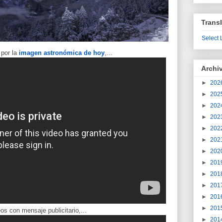
Transl
Select
por la
imagen astronómica de hoy
,...
Archi
►
202
►
202
►
202
►
202
►
202
►
202
►
202
►
201
►
201
►
201
►
201
►
201
os con mensaje publicitario,...
►
201