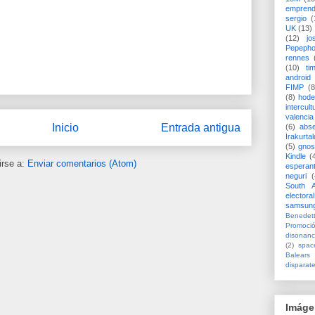
emprend
sergio
(
UK
(13)
(12)
jo
Pepeph
rennes
(10)
ti
android
FIMP
(8
(8)
hode
intercult
valencia
Inicio
Entrada antigua
(6)
abs
Irakurtal
(5)
gno
Kindle
(
irse a:
Enviar comentarios (Atom)
esperan
neguri
(
South A
electoral
samsun
Benedett
Promoci
disonanc
(2)
spac
Balears
disparat
Imáge