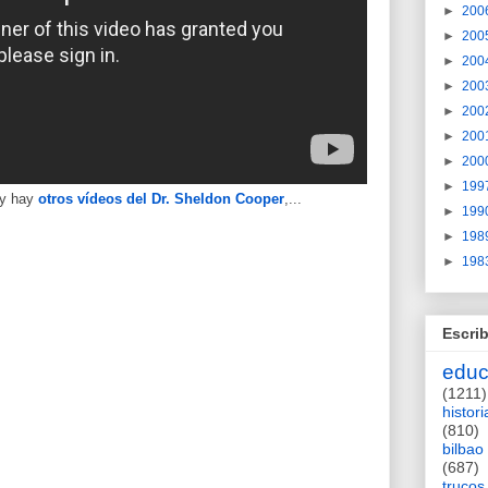
►
200
►
200
►
200
►
200
►
200
►
200
►
200
►
199
 y hay
otros vídeos del Dr. Sheldon Cooper
,...
►
199
►
198
►
198
Escrib
educ
(1211)
histori
(810)
bilbao
(687)
trucos