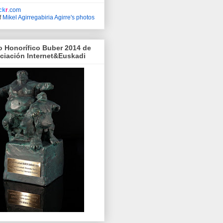
ick
r
.com
f
Mikel Agirregabiria Agirre's photos
o Honorífico Buber 2014 de
ociación Internet&Euskadi