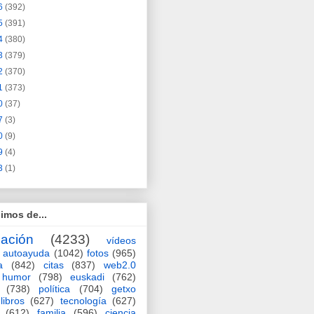
6
(392)
5
(391)
4
(380)
3
(379)
2
(370)
1
(373)
0
(37)
7
(3)
0
(9)
9
(4)
3
(1)
imos de...
ación
(4233)
vídeos
autoayuda
(1042)
fotos
(965)
a
(842)
citas
(837)
web2.0
humor
(798)
euskadi
(762)
(738)
política
(704)
getxo
libros
(627)
tecnología
(627)
(612)
familia
(596)
ciencia