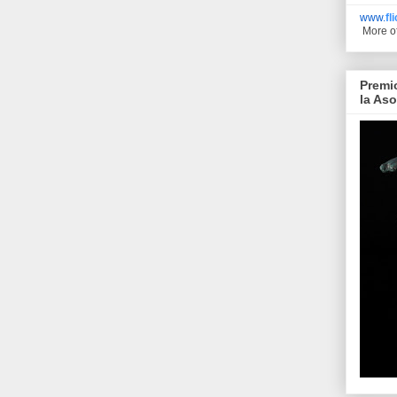
www.
fl
More o
Premi
la As