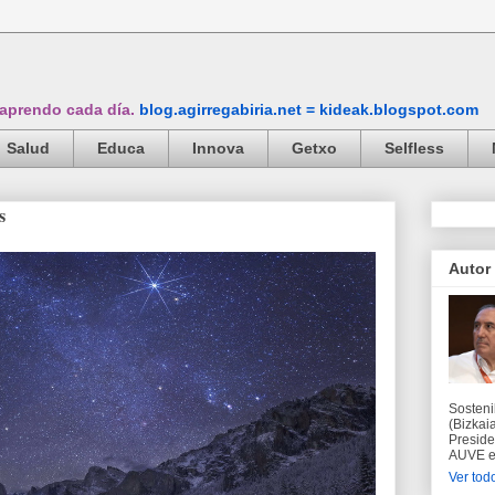
 aprendo cada día.
blog.agirregabiria.net = kideak.blogspot.com
Salud
Educa
Innova
Getxo
Selfless
s
Autor
Sosteni
(Bizkaia
Preside
AUVE en
Ver todo