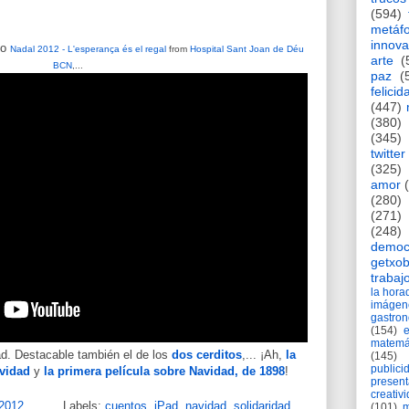
(594)
metáf
innova
mo
Nadal 2012 - L'esperança és el regal
from
Hospital Sant Joan de Déu
arte
(
BCN
,...
paz
(
felicid
(447)
(380)
(345)
twitter
(325)
amor
(280)
(271)
(248)
democ
getxob
trabaj
la hor
imágen
gastro
(154)
matemá
ad. Destacable también el de los
dos cerditos
,... ¡Ah,
la
(145)
publici
avidad
y
la primera película sobre Navidad, de 1898
!
present
creativ
 2012
Labels:
cuentos
,
iPad
,
navidad
,
solidaridad
,
(101)
m