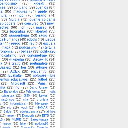
periodismo
(95)
kideak
(91)
ices
(89)
obituario
(89)
cuentos
(87)
ía
(85)
madurez
(84)
apple
(80)
ctura
(77)
top
(76)
verano
(74)
(73)
Murcia
(72)
puente colgante
asbloggers
(69)
concurso
(67)
móvil
jedrez
(66)
hdr
(66)
museo
(64)
(61)
biografías
(60)
libertad
(55)
(53)
guggenheim
(53)
radio
(53)
os Humanos
(49)
robots
(46)
juegos
or
(44)
eeepc
(43)
red
(43)
escuela
)
mapa
(42)
podcasting
(42)
tertulia
tronomía
(38)
belleza
(38)
politika20
ndicalismo
(38)
cortometraje
(36)
d
(36)
wikipedia
(36)
BiscayTIK
(34)
ia
(34)
teatro
(34)
portugalete
(33)
-Gasteiz
(31)
fon
(30)
iPhone
(30)
(29)
ACEX
(28)
encuentro
(28)
(28)
Euskaltel
(26)
software libre
entos educativos
(25)
fútbol
(25)
(23)
Microsoft
(23)
Paris
(23)
ima
(23)
hó
(23)
Darío Urzay
(22)
2)
Barakaldo
(21)
Telefónica
(21)
moda
ntziaastea
(21)
G30
(20)
Lexus
(20)
históricos
(20)
cita
(20)
cronista
(20)
a
(20)
informática
(20)
liderazgo
(20)
(20)
etb
(19)
Audi
(18)
HAMAR
(18)
8)
7alde
(17)
adolescencia
(17)
ainhoa
(17)
teruel
(17)
Donostia
(16)
EITB
(16)
15
(16)
MMRB
(16)
Sarezkuntza
(16)
6)
juego
(16)
leire
(16)
politica20
(16)
)
english
(15)
Educación Especial
(14)