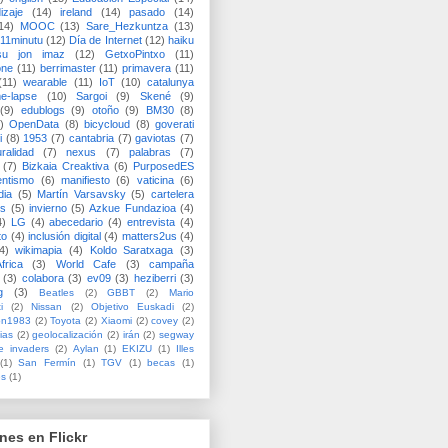
izaje
(14)
ireland
(14)
pasado
(14)
14)
MOOC
(13)
Sare_Hezkuntza
(13)
11minutu
(12)
Día de Internet
(12)
haiku
su jon imaz
(12)
GetxoPintxo
(11)
one
(11)
berrimaster
(11)
primavera
(11)
(11)
wearable
(11)
IoT
(10)
catalunya
me-lapse
(10)
Sargoi
(9)
Skené
(9)
(9)
edublogs
(9)
otoño
(9)
BM30
(8)
)
OpenData
(8)
bicycloud
(8)
goverati
i
(8)
1953
(7)
cantabria
(7)
gaviotas
(7)
uralidad
(7)
nexus
(7)
palabras
(7)
(7)
Bizkaia Creaktiva
(6)
PurposedES
entismo
(6)
manifiesto
(6)
vaticina
(6)
dia
(5)
Martín Varsavsky
(5)
cartelera
ss
(5)
invierno
(5)
Azkue Fundazioa
(4)
4)
LG
(4)
abecedario
(4)
entrevista
(4)
to
(4)
inclusión digital
(4)
matters2us
(4)
4)
wikimapia
(4)
Koldo Saratxaga
(3)
frica
(3)
World Cafe
(3)
campaña
(3)
colabora
(3)
ev09
(3)
heziberri
(3)
g
(3)
Beatles
(2)
GBBT
(2)
Mario
i
(2)
Nissan
(2)
Objetivo Euskadi
(2)
ón1983
(2)
Toyota
(2)
Xiaomi
(2)
covey
(2)
ias
(2)
geolocalización
(2)
irán
(2)
segway
e invaders
(2)
Aylan
(1)
EKIZU
(1)
Illes
(1)
San Fermín
(1)
TGV
(1)
becas
(1)
es
(1)
nes en Flickr