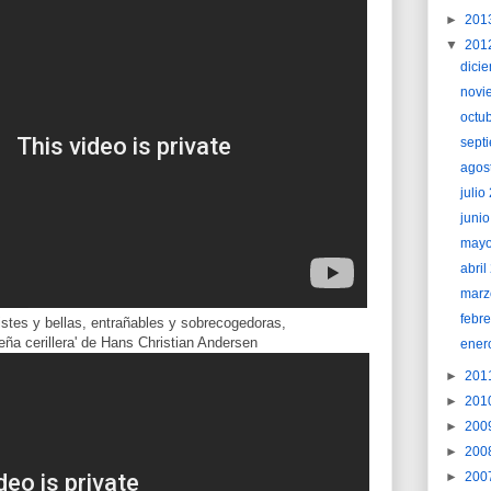
►
201
▼
201
dici
novi
octu
sept
agos
juli
juni
may
abri
marz
febr
ristes y bellas, entrañables y sobrecogedoras,
ña cerillera' de Hans Christian Andersen
ener
►
201
►
201
►
200
►
200
►
200