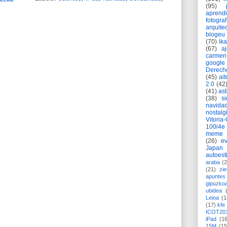
(95)
aprend
fotograf
arquite
blogeu
(70)
ik
(67)
a
carmen
google
Derech
(45)
ait
2.0
(42
(41)
as
(38)
si
navida
nostalg
Vitoria
100i4e
meme
(26)
ev
Japan
autoest
araba
(2
(21)
zie
apuntes 
gipuzko
ubidea
Leioa
(1
(17)
kfe
ICOT20
iPad
(1
15M
(15