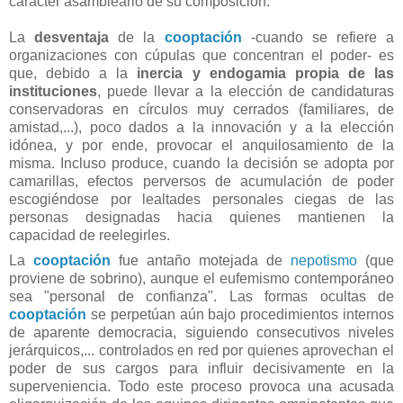
carácter asambleario de su composición.
La
desventaja
de la
cooptación
-cuando se refiere a
organizaciones con cúpulas que concentran el poder- es
que, debido a la
inercia y endogamia propia de las
instituciones
, puede llevar a la elección de candidaturas
conservadoras en círculos muy cerrados (familiares, de
amistad,...), poco dados a la innovación y a la elección
idónea, y por ende, provocar el anquilosamiento de la
misma. Incluso produce, cuando la decisión se adopta por
camarillas, efectos perversos de acumulación de poder
escogiéndose por lealtades personales ciegas de las
personas designadas hacia quienes mantienen la
capacidad de reelegirles.
La
cooptación
fue antaño motejada de
nepotismo
(que
proviene de sobrino), aunque el eufemismo contemporáneo
sea "personal de confianza". Las formas ocultas de
cooptación
se perpetúan aún bajo procedimientos internos
de aparente democracia, siguiendo consecutivos niveles
jerárquicos,... controlados en red por quienes aprovechan el
poder de sus cargos para influir decisivamente en la
superveniencia. Todo este proceso provoca una acusada