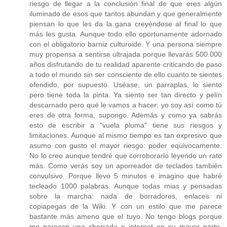
riesgo de llegar a la conclusión final de que eres algún
iluminado de esos que tantos abundan y que generalmente
piensan lo que les da la gana creyéndose al final lo que
más les gusta. Aunque todo ello oportunamente adornado
con el obligatorio barniz culturoide. Y una persona siempre
muy propensa a sentirse ultrajada porque llevarás 500.000
años disfrutando de tu realidad aparente criticando de paso
a todo el mundo sin ser consciente de ello cuanto te sientes
ofendido, por supuesto. Uséase, un parraplas, lo siento
pero tiene toda la pinta. Ya siento ser tan directo y pelín
descarnado pero qué le vamos a hacer: yo soy así como tú
eres de otra forma, supongo. Además y como ya sabrás
esto de escribir a "vuela pluma" tiene sus riesgos y
limitaciones. Aunque al mismo tiempo es tan expresivo que
asumo con gusto el mayor riesgo: poder equivocamente.
No lo creo aunque tendré que corroborarlo leyendo un rato
más. Como verás soy un aporreador de teclados también
convulsivo. Porque llevo 5 minutos e imagino que habré
tecleado 1000 palabras. Aunque todas mias y pensadas
sobre la marcha: nada de borradores, enlaces ni
copiapegas de la Wiki. Y con un estilo que me parece
bastante más ameno que el tuyo. No tengo blogs porque
me parecen una chorrada e internet en su mayor parte,