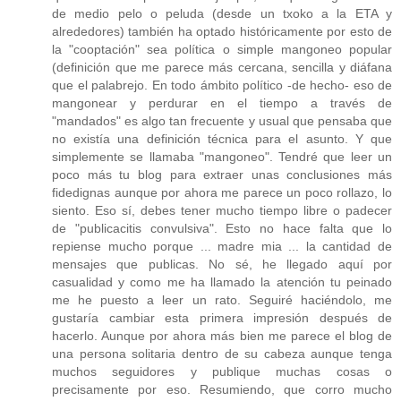
de medio pelo o peluda (desde un txoko a la ETA y
alrededores) también ha optado históricamente por esto de
la "cooptación" sea política o simple mangoneo popular
(definición que me parece más cercana, sencilla y diáfana
que el palabrejo. En todo ámbito político -de hecho- eso de
mangonear y perdurar en el tiempo a través de
"mandados" es algo tan frecuente y usual que pensaba que
no existía una definición técnica para el asunto. Y que
simplemente se llamaba "mangoneo". Tendré que leer un
poco más tu blog para extraer unas conclusiones más
fidedignas aunque por ahora me parece un poco rollazo, lo
siento. Eso sí, debes tener mucho tiempo libre o padecer
de "publicacitis convulsiva". Esto no hace falta que lo
repiense mucho porque ... madre mia ... la cantidad de
mensajes que publicas. No sé, he llegado aquí por
casualidad y como me ha llamado la atención tu peinado
me he puesto a leer un rato. Seguiré haciéndolo, me
gustaría cambiar esta primera impresión después de
hacerlo. Aunque por ahora más bien me parece el blog de
una persona solitaria dentro de su cabeza aunque tenga
muchos seguidores y publique muchas cosas o
precisamente por eso. Resumiendo, que corro mucho