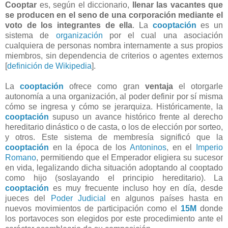
Cooptar
es, según el diccionario,
llenar las vacantes que
se producen en el seno de una corporación mediante el
voto de los integrantes de ella
.
La
cooptación
es un
sistema de
organización
por el cual una asociación
cualquiera de personas nombra internamente a sus propios
miembros, sin dependencia de criterios o agentes externos
[
definición de Wikipedia
].
La
cooptación
ofrece como gran
ventaja
el otorgarle
autonomía a una organización, al poder definir por sí misma
cómo se ingresa y cómo se jerarquiza. Históricamente, la
cooptación
supuso un avance histórico frente al derecho
hereditario dinástico o de casta, o los de elección por sorteo,
y otros. Este sistema de membresía significó que la
cooptación
en la época de los
Antoninos
, en el
Imperio
Romano
, permitiendo que el Emperador eligiera su sucesor
en vida, legalizando dicha situación adoptando al cooptado
como hijo (soslayando el principio hereditario). La
cooptación
es muy frecuente incluso hoy en día, desde
jueces del
Poder Judicial
en algunos países hasta en
nuevos movimientos de participación como el
15M
donde
los portavoces son elegidos por este procedimiento ante el