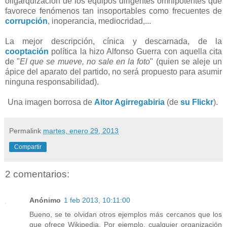
oligarquización de los equipos dirigentes omnipotentes que
favorece fenómenos tan insoportables como frecuentes de
corrupción
, inoperancia, mediocridad,...
La mejor descripción, cínica y descarnada, de la
cooptación
política la hizo Alfonso Guerra con aquella cita
de "
El que se mueve, no sale en la foto
" (quien se aleje un
ápice del aparato del partido, no será propuesto para asumir
ninguna responsabilidad).
Una imagen borrosa de
Aitor Agirregabiria
(de
su Flickr
).
Permalink
martes, enero 29, 2013
Compartir
2 comentarios:
Anónimo
1 feb 2013, 10:11:00
Bueno, se te olvidan otros ejemplos más cercanos que los
que ofrece Wikipedia. Por ejemplo, cualquier organización