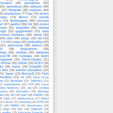
eRomaGV
(95)
periodismo
(95)
(91)
aprendices
(89)
obituario
(89)
s
(87)
fotografía
(85)
madurez
(84)
80)
arquitectura
(77)
top
(76)
verano
logeu
(73)
Murcia
(72)
puente
e
(70)
ikasbloggers
(69)
concurso
vil
(67)
ajedrez
(66)
hdr
(66)
museo
armen
(61)
biografías
(60)
libertad
ogle
(53)
guggenheim
(53)
radio
rechos Humanos
(49)
robots
(46)
(45)
aitor
(44)
eeepc
(43)
red
(43)
 2.0
(42)
mapa
(42)
podcasting
(42)
(41)
astronomía
(38)
belleza
(38)
a20
(38)
sindicalismo
(38)
traje
(36)
navidad
(36)
wikipedia
scayTIK
(34)
nostalgia
(34)
teatro
rtugalete
(33)
Vitoria-Gasteiz
(31)
iPhone
(30)
100i4e
(29)
ACEX
(28)
tro
(28)
meme
(28)
Euskaltel
(26)
e libre
(26)
eventos educativos
(25)
25)
Japan
(23)
Microsoft
(23)
Paris
toestima
(23)
hó
(23)
Darío Urzay
ba
(22)
Barakaldo
(21)
Telefónica
(21)
21)
zientziaastea
(21)
G30
(20)
Lexus
ntes históricos
(20)
cita
(20)
cronista
puzkoa
(20)
informática
(20)
liderazgo
dea
(20)
etb
(19)
Audi
(18)
HAMAR
(18)
8)
7alde
(17)
adolescencia
(17)
ainhoa
(17)
teruel
(17)
Donostia
(16)
EITB
(16)
15
(16)
MMRB
(16)
Sarezkuntza
(16)
6)
juego
(16)
leire
(16)
politica20
(16)
)
english
(15)
Educación Especial
(14)