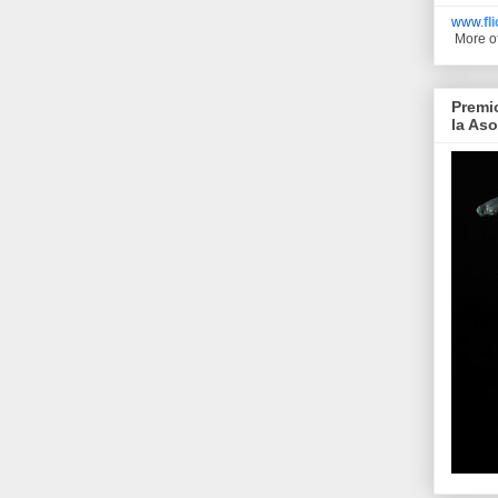
www.
fl
More o
Premi
la As