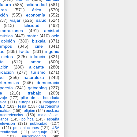
futuro
(585)
solidaridad
(581)
oras
(571)
ética
(570)
ción
(555)
economía
(552)
537)
viajar
(526)
salud
(524)
(513)
felicidad
(492)
moraciones
(491)
amistad
música
(447)
motor
(410)
ocio
opinión
(380)
bizkaia
(371)
iempos
(345)
cine
(341)
dad
(335)
twitter
(331)
ingenio
nietos
(325)
infancia
(321)
ía
(312)
amor
(300)
ción
(286)
alicante
(280)
icación
(277)
turismo
(271)
ud
(256)
naturaleza
(248)
eferencias
(246)
democracia
poesía
(241)
getxoblog
(227)
e
(216)
trabajo
(209)
zaje
(177)
pilar de la horadada
ísica
(171)
europa
(170)
imágenes
TED
(163)
Tesla
(158)
gastronomía
gualdad
(156)
religión
(154)
euskara
autorrefencias
(150)
matemáticas
rance
(145)
polírica
(145)
españa
televisión
(131)
publicidad
(127)
(121)
presentaciones
(121)
USA
creatividad
(111)
lenguaje
(107)
(101)
microblogging
(98)