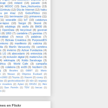
izaje
(14)
ireland
(14)
pasado
(14)
14)
MOOC
(13)
Sare_Hezkuntza
(13)
11minutu
(12)
Día de Internet
(12)
haiku
su jon imaz
(12)
GetxoPintxo
(11)
one
(11)
berrimaster
(11)
primavera
(11)
(11)
wearable
(11)
IoT
(10)
catalunya
me-lapse
(10)
Sargoi
(9)
Skené
(9)
(9)
edublogs
(9)
otoño
(9)
BM30
(8)
)
OpenData
(8)
bicycloud
(8)
goverati
i
(8)
1953
(7)
cantabria
(7)
gaviotas
(7)
uralidad
(7)
nexus
(7)
palabras
(7)
(7)
Bizkaia Creaktiva
(6)
PurposedES
entismo
(6)
manifiesto
(6)
vaticina
(6)
dia
(5)
Martín Varsavsky
(5)
cartelera
ss
(5)
invierno
(5)
Azkue Fundazioa
(4)
4)
LG
(4)
abecedario
(4)
entrevista
(4)
to
(4)
inclusión digital
(4)
matters2us
(4)
4)
wikimapia
(4)
Koldo Saratxaga
(3)
frica
(3)
World Cafe
(3)
campaña
(3)
colabora
(3)
ev09
(3)
heziberri
(3)
g
(3)
Beatles
(2)
GBBT
(2)
Mario
i
(2)
Nissan
(2)
Objetivo Euskadi
(2)
ón1983
(2)
Toyota
(2)
Xiaomi
(2)
covey
(2)
ias
(2)
geolocalización
(2)
irán
(2)
segway
e invaders
(2)
Aylan
(1)
EKIZU
(1)
Illes
(1)
San Fermín
(1)
TGV
(1)
becas
(1)
es
(1)
nes en Flickr