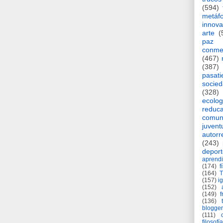
(594)
metáf
innova
arte
(
paz
conme
(467)
(387)
pasat
socie
(328)
ecolog
reduca
comun
juvent
autorr
(243)
deport
aprendi
(174)
f
(164)
(157)
i
(152)
(149)
f
(136)
blogger
(111)
filosofía