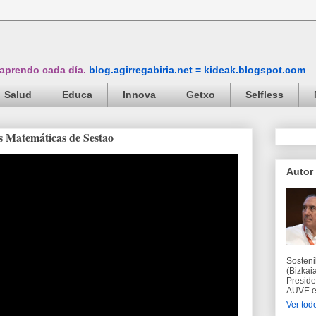
 aprendo cada día.
blog.agirregabiria.net = kideak.blogspot.com
Salud
Educa
Innova
Getxo
Selfless
s Matemáticas de Sestao
Autor
Sosteni
(Bizkaia
Preside
AUVE en
Ver todo