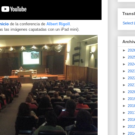
Transl
Select
nicio
de la conferencia de
Albert Rigoll
.
as las imágenes capatadas con un iPad mini).
Archi
►
202
►
202
►
202
►
202
►
202
►
202
►
202
►
201
►
201
►
201
►
201
►
201
►
201