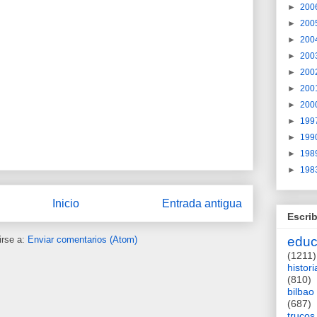
►
200
►
200
►
200
►
200
►
200
►
200
►
200
►
199
►
199
►
198
►
198
Inicio
Entrada antigua
Escrib
irse a:
Enviar comentarios (Atom)
educ
(1211)
histori
(810)
bilbao
(687)
trucos