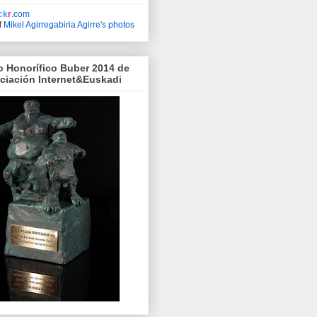
ick
r
.com
f
Mikel Agirregabiria Agirre's photos
o Honorífico Buber 2014 de
ociación Internet&Euskadi