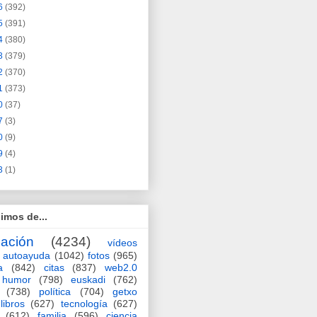
6
(392)
5
(391)
4
(380)
3
(379)
2
(370)
1
(373)
0
(37)
7
(3)
0
(9)
9
(4)
3
(1)
imos de...
ación
(4234)
vídeos
autoayuda
(1042)
fotos
(965)
a
(842)
citas
(837)
web2.0
humor
(798)
euskadi
(762)
(738)
política
(704)
getxo
libros
(627)
tecnología
(627)
(612)
familia
(596)
ciencia