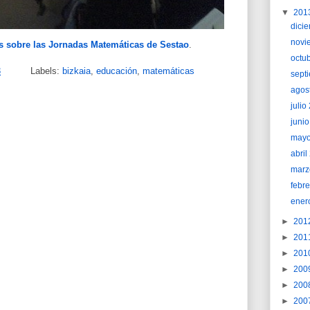
▼
201
dici
novi
s sobre las Jornadas Matemáticas de Sestao
.
octu
3
Labels:
bizkaia
,
educación
,
matemáticas
sept
agos
juli
juni
may
abri
marz
febr
ener
►
201
►
201
►
201
►
200
►
200
►
200