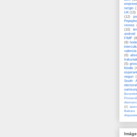
emprend
sergio
(
UK
(13)
(12)
jo
Pepeph
rennes
(10)
ti
android
FIMP
(8
(8)
hode
intercult
valencia
(6)
abs
Irakurtal
(5)
gno
Kindle
(
esperan
neguri
(
South A
electoral
samsun
Benedett
Promoci
disonanc
(2)
spac
Balears
disparat
Imáge