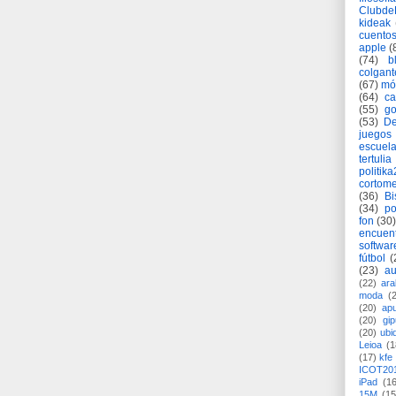
Clubd
kideak
cuento
apple
(
(74)
b
colgant
(67)
mó
(64)
c
(55)
go
(53)
De
juegos
escuela
tertulia
politik
cortome
(36)
Bi
(34)
po
fon
(30)
encuen
softwar
fútbol
(
(23)
au
(22)
ara
moda
(
(20)
apu
(20)
gi
(20)
ubi
Leioa
(1
(17)
kfe
ICOT20
iPad
(1
15M
(15