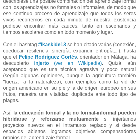
describiese una posible combinación del aprendizaje formal
con los aprendizajes no formales o informales, de modo que
ese continuo proceso de aprendizaje que todos los seres
vivos recorremos en cada minuto de nuestra existencia
pudiese encontrar más cauces, tanto en escenarios y
tiempos escolares como en todo momento y lugar.
Con el hashtag
#Ikaskide13
se han citado varias (conexión,
coeducar, resilencia, sinergía, expandir, entropía,...), hasta
que el
Felipe Rodríguez Cortés
, orientador en Málaga, ha
descubierto
injerto
(ver en Wikipedia)
. Quizá, aún
aceptando que es una técnica agresiva y poco natural
(según algunas opiniones, aunque la agricultura también
"fuerza" a la naturaleza), con ejemplos como la vid de
origen americano en su pie y la de origen europeo en sus
frutos, muestra una vitalidad duplicada ante todo tipo de
plagas.
Así,
la educación formal y la no formal-informal pueden
hibridarse y reforzarse mutuamente
si injertamos
proyectos nuevos en el intramuros reglado y si desde
espacios abiertos logramos objetivos compensadores
propios del aprendizaje formal.