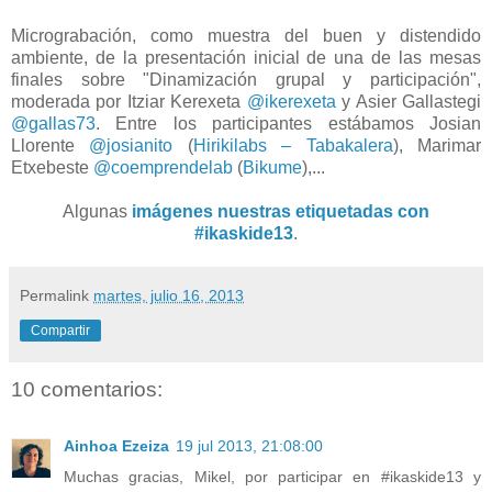
Micrograbación, como muestra del buen y distendido
ambiente, de la presentación inicial de una de las mesas
finales sobre "Dinamización grupal y participación",
moderada por Itziar Kerexeta
@ikerexeta
y Asier Gallastegi
@gallas73
. Entre los participantes estábamos Josian
Llorente
@josianito
(
Hirikilabs – Tabakalera
), Marimar
Etxebeste
@coemprendelab
(
Bikume
),...
Algunas
imágenes nuestras etiquetadas con
#ikaskide13
.
Permalink
martes, julio 16, 2013
Compartir
10 comentarios:
Ainhoa Ezeiza
19 jul 2013, 21:08:00
Muchas gracias, Mikel, por participar en #ikaskide13 y