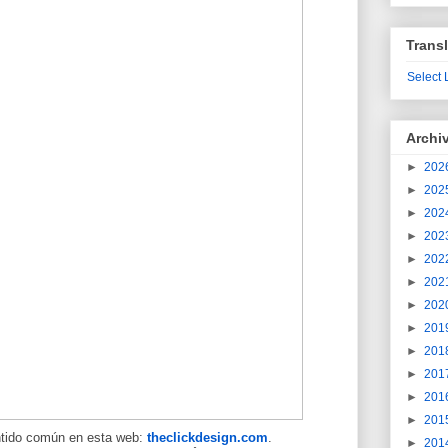
Transl
Select
Archi
►
202
►
202
►
202
►
202
►
202
►
202
►
202
►
201
►
201
►
201
►
201
►
201
ntido común en esta web:
theclickdesign.com
.
►
201