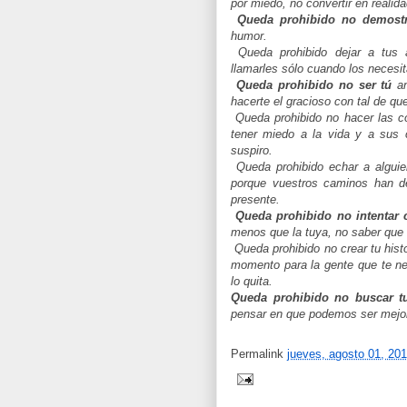
por miedo, no convertir en realid
Queda prohibido no demost
humor.
Queda prohibido dejar a tus a
llamarles sólo cuando los necesi
Queda prohibido no ser tú
an
hacerte el gracioso con tal de que
Queda prohibido no hacer las co
tener miedo a la vida y a sus 
suspiro.
Queda prohibido echar a alguien
porque vuestros caminos han de
presente.
Queda prohibido no intentar
menos que la tuya, no saber que
Queda prohibido no crear tu histor
momento para la gente que te ne
lo quita.
Queda prohibido no buscar tu
pensar en que podemos ser mejor
Permalink
jueves, agosto 01, 20