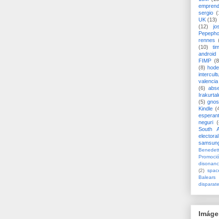
emprend
sergio
(
UK
(13)
(12)
jo
Pepeph
rennes
(10)
ti
android
FIMP
(8
(8)
hode
intercult
valencia
(6)
abs
Irakurtal
(5)
gno
Kindle
(
esperan
neguri
(
South A
electoral
samsun
Benedett
Promoci
disonanc
(2)
spac
Balears
disparat
Imáge