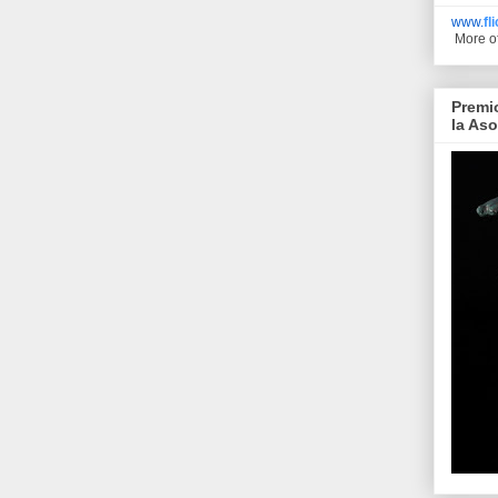
www.
fl
More o
Premi
la As