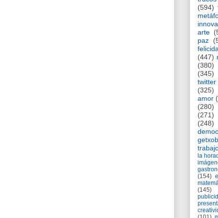
(594)
metáf
innova
arte
(
paz
(
felicid
(447)
(380)
(345)
twitter
(325)
amor
(280)
(271)
(248)
democ
getxob
trabaj
la hor
imágen
gastro
(154)
matemá
(145)
publici
present
creativ
(101)
m