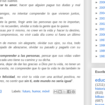
ad tus sueños.
►
200
rar tu amor
, hacer que alguien pague tus dudas y mal
►
200
►
200
migos, no intentar comprender lo que vivieron juntos,
tas.
►
200
te la gente, fingir ante las personas que no te importan,
►
200
 te recuerden, olvidar a toda la gente que te quiere.
►
200
sas por ti mismo, no creer en la vida y hacer tu destino,
compromisos, no vivir cada día como si fuera un último
►
200
►
199
 de menos sin alegrarte, olvidar sus ojos, su risa, todo
►
199
jado de abrazarse, olvidar su pasado y pagarlo con su
►
198
 comprender a las personas
, pensar que sus vidas valen
►
198
 cada uno tiene su camino y su dicha.
ia, dejar de dar las gracias a Dios por tu vida, no tener un
cesita, no comprender que lo que la vida te da también te
Escrib
 felicidad
, no vivir tu vida con una actitud positiva, no
educ
es, no sentir que
sin ti, este mundo no sería igual
".
(1211)
histori
13
Labels:
futuro
,
humor
,
móvil
(810)
bilbao
(687)
trucos