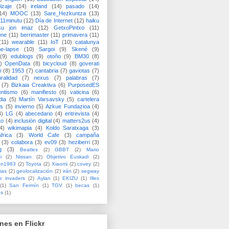
izaje
(14)
ireland
(14)
pasado
(14)
14)
MOOC
(13)
Sare_Hezkuntza
(13)
11minutu
(12)
Día de Internet
(12)
haiku
su jon imaz
(12)
GetxoPintxo
(11)
one
(11)
berrimaster
(11)
primavera
(11)
(11)
wearable
(11)
IoT
(10)
catalunya
me-lapse
(10)
Sargoi
(9)
Skené
(9)
(9)
edublogs
(9)
otoño
(9)
BM30
(8)
)
OpenData
(8)
bicycloud
(8)
goverati
i
(8)
1953
(7)
cantabria
(7)
gaviotas
(7)
uralidad
(7)
nexus
(7)
palabras
(7)
(7)
Bizkaia Creaktiva
(6)
PurposedES
entismo
(6)
manifiesto
(6)
vaticina
(6)
dia
(5)
Martín Varsavsky
(5)
cartelera
ss
(5)
invierno
(5)
Azkue Fundazioa
(4)
4)
LG
(4)
abecedario
(4)
entrevista
(4)
to
(4)
inclusión digital
(4)
matters2us
(4)
4)
wikimapia
(4)
Koldo Saratxaga
(3)
frica
(3)
World Cafe
(3)
campaña
(3)
colabora
(3)
ev09
(3)
heziberri
(3)
g
(3)
Beatles
(2)
GBBT
(2)
Mario
i
(2)
Nissan
(2)
Objetivo Euskadi
(2)
ón1983
(2)
Toyota
(2)
Xiaomi
(2)
covey
(2)
ias
(2)
geolocalización
(2)
irán
(2)
segway
e invaders
(2)
Aylan
(1)
EKIZU
(1)
Illes
(1)
San Fermín
(1)
TGV
(1)
becas
(1)
es
(1)
nes en Flickr