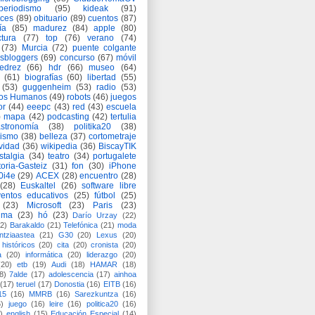
periodismo
(95)
kideak
(91)
ices
(89)
obituario
(89)
cuentos
(87)
ía
(85)
madurez
(84)
apple
(80)
ctura
(77)
top
(76)
verano
(74)
(73)
Murcia
(72)
puente colgante
asbloggers
(69)
concurso
(67)
móvil
jedrez
(66)
hdr
(66)
museo
(64)
(61)
biografías
(60)
libertad
(55)
(53)
guggenheim
(53)
radio
(53)
os Humanos
(49)
robots
(46)
juegos
or
(44)
eeepc
(43)
red
(43)
escuela
)
mapa
(42)
podcasting
(42)
tertulia
astronomía
(38)
politika20
(38)
lismo
(38)
belleza
(37)
cortometraje
vidad
(36)
wikipedia
(36)
BiscayTIK
stalgia
(34)
teatro
(34)
portugalete
toria-Gasteiz
(31)
fon
(30)
iPhone
0i4e
(29)
ACEX
(28)
encuentro
(28)
(28)
Euskaltel
(26)
software libre
entos educativos
(25)
fútbol
(25)
(23)
Microsoft
(23)
Paris
(23)
ima
(23)
hó
(23)
Darío Urzay
(22)
2)
Barakaldo
(21)
Telefónica
(21)
moda
ntziaastea
(21)
G30
(20)
Lexus
(20)
históricos
(20)
cita
(20)
cronista
(20)
a
(20)
informática
(20)
liderazgo
(20)
(20)
etb
(19)
Audi
(18)
HAMAR
(18)
8)
7alde
(17)
adolescencia
(17)
ainhoa
(17)
teruel
(17)
Donostia
(16)
EITB
(16)
15
(16)
MMRB
(16)
Sarezkuntza
(16)
6)
juego
(16)
leire
(16)
politica20
(16)
)
english
(15)
Educación Especial
(14)