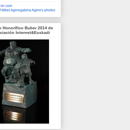
ick
r
.com
f
Mikel Agirregabiria Agirre's photos
o Honorífico Buber 2014 de
ociación Internet&Euskadi