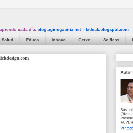
 aprendo cada día.
blog.agirregabiria.net = kideak.blogspot.com
Salud
Educa
Innova
Getxo
Selfless
lickdesign.com
Autor
Sosteni
(Bizkaia
Preside
AUVE en
Ver todo