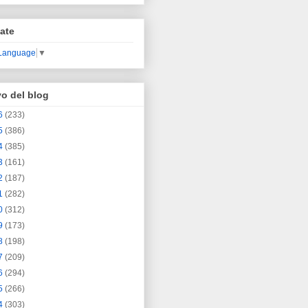
ate
 Language
▼
vo del blog
6
(233)
5
(386)
4
(385)
3
(161)
2
(187)
1
(282)
0
(312)
9
(173)
8
(198)
7
(209)
6
(294)
5
(266)
4
(303)