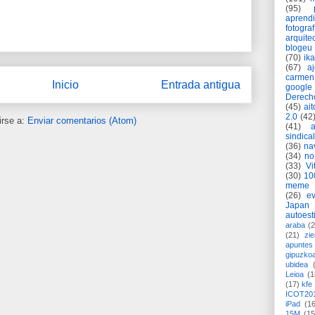
(95)
aprend
fotograf
arquite
blogeu
(70)
ik
(67)
a
carmen
Inicio
Entrada antigua
google
Derech
(45)
ait
2.0
(42
irse a:
Enviar comentarios (Atom)
(41)
sindica
(36)
na
(34)
no
(33)
Vi
(30)
10
meme
(26)
ev
Japan
autoest
araba
(2
(21)
zie
apuntes 
gipuzko
ubidea
Leioa
(1
(17)
kfe
ICOT20
iPad
(1
15M
(15