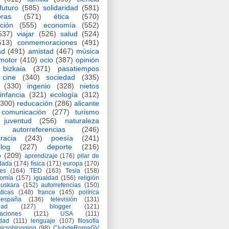
futuro
(585)
solidaridad
(581)
oras
(571)
ética
(570)
ción
(555)
economía
(552)
537)
viajar
(526)
salud
(524)
513)
conmemoraciones
(491)
ad
(491)
amistad
(467)
música
motor
(410)
ocio
(387)
opinión
bizkaia
(371)
pasatiempos
cine
(340)
sociedad
(335)
(330)
ingenio
(328)
nietos
infancia
(321)
ecología
(312)
(300)
reducación
(286)
alicante
comunicación
(277)
turismo
juventud
(256)
naturaleza
autorreferencias
(246)
racia
(243)
poesía
(241)
log
(227)
deporte
(216)
o
(209)
aprendizaje
(176)
pilar de
adada
(174)
física
(171)
europa
(170)
es
(164)
TED
(163)
Tesla
(158)
nomía
(157)
igualdad
(156)
religión
euskara
(152)
autorrefencias
(150)
ticas
(148)
france
(145)
polírica
españa
(136)
televisión
(131)
dad
(127)
blogger
(121)
aciones
(121)
USA
(111)
idad
(111)
lenguaje
(107)
filosofía
icroblogging
(98)
ClubdeRomaGV