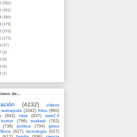
6
(392)
5
(391)
4
(380)
3
(379)
2
(370)
1
(373)
0
(37)
7
(3)
0
(9)
9
(4)
3
(1)
imos de...
ación
(4232)
vídeos
autoayuda
(1042)
fotos
(965)
a
(842)
citas
(837)
web2.0
humor
(798)
euskadi
(762)
(738)
política
(704)
getxo
libros
(627)
tecnología
(627)
(612)
familia
(596)
ciencia