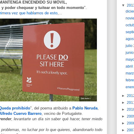
MANTENGA ENCENDIDO SU MÓVIL,
▼
201
, y poder chequear y tuitear en todo momento
".
dici
primera vez que hablamos de esto
,...
novi
octu
sept
agos
juli
juni
may
abri
marz
febr
ener
►
201
►
201
Queda prohibido
", del poema atribuido a
Pablo Neruda
,
►
201
Alfredo Cuervo Barrero
, vecino de Portugalete.
►
200
render
, levantarte un día sin saber qué hacer, tener miedo
►
200
 problemas, no luchar por lo que quieres, abandonarlo todo
►
200