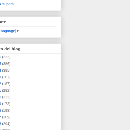
 mi perfil
ate
 Language
▼
vo del blog
6
(233)
5
(386)
4
(385)
3
(161)
2
(187)
1
(282)
0
(312)
9
(173)
8
(198)
7
(209)
6
(294)