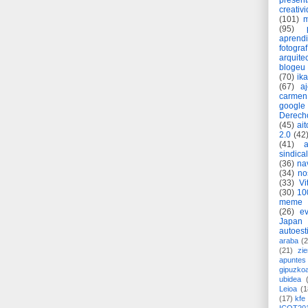
present
creativ
(101)
m
(95)
aprend
fotograf
arquite
blogeu
(70)
ik
(67)
a
carmen
google
Derech
(45)
ait
2.0
(42
(41)
sindica
(36)
na
(34)
no
(33)
Vi
(30)
10
meme
(26)
ev
Japan
autoest
araba
(2
(21)
zie
apuntes 
gipuzko
ubidea
Leioa
(1
(17)
kfe