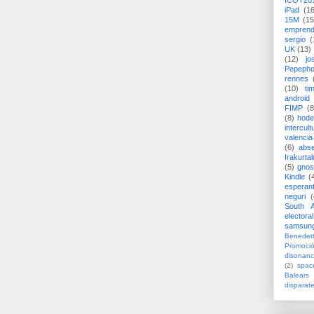
ICOT20
iPad
(1
15M
(15
emprend
sergio
(
UK
(13)
(12)
jo
Pepeph
rennes
(10)
ti
android
FIMP
(8
(8)
hode
intercult
valencia
(6)
abs
Irakurtal
(5)
gno
Kindle
(
esperan
neguri
(
South A
electoral
samsun
Benedett
Promoci
disonanc
(2)
spac
Balears
disparat