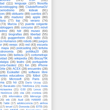
aciones
(121)
USA
(111)
idad
(111)
lenguaje
(107)
filosofía
icroblogging
(98)
ClubdeRomaGV
periodismo
(95)
kideak
(91)
ices
(89)
obituario
(89)
cuentos
(87)
ía
(85)
madurez
(84)
apple
(80)
ctura
(77)
top
(76)
verano
(74)
(73)
Murcia
(72)
puente colgante
asbloggers
(69)
concurso
(67)
móvil
jedrez
(66)
hdr
(66)
museo
(64)
(61)
biografías
(60)
libertad
(55)
(53)
guggenheim
(53)
radio
(53)
os Humanos
(49)
robots
(46)
juegos
or
(44)
eeepc
(43)
red
(43)
escuela
)
mapa
(42)
podcasting
(42)
tertulia
astronomía
(38)
politika20
(38)
lismo
(38)
belleza
(37)
cortometraje
vidad
(36)
wikipedia
(36)
BiscayTIK
stalgia
(34)
teatro
(34)
portugalete
toria-Gasteiz
(31)
fon
(30)
iPhone
0i4e
(29)
ACEX
(28)
encuentro
(28)
(28)
Euskaltel
(26)
software libre
entos educativos
(25)
fútbol
(25)
(23)
Microsoft
(23)
Paris
(23)
ima
(23)
hó
(23)
Darío Urzay
(22)
2)
Barakaldo
(21)
Telefónica
(21)
moda
ntziaastea
(21)
G30
(20)
Lexus
(20)
históricos
(20)
cita
(20)
cronista
(20)
a
(20)
informática
(20)
liderazgo
(20)
(20)
etb
(19)
Audi
(18)
HAMAR
(18)
8)
7alde
(17)
adolescencia
(17)
ainhoa
(17)
teruel
(17)
Donostia
(16)
EITB
(16)