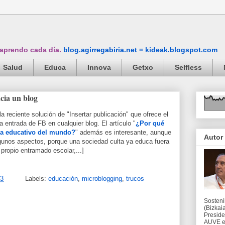
 aprendo cada día.
blog.agirregabiria.net = kideak.blogspot.com
Salud
Educa
Innova
Getxo
Selfless
cia un blog
 reciente solución de "Insertar publicación" que ofrece el
 entrada de FB en cualquier blog. El artículo "
¿Por qué
ema educativo del mundo?
" además es interesante, aunque
Autor
gunos aspectos, porque una sociedad culta ya educa fuera
 propio entramado escolar,...]
13
Labels:
educación
,
microblogging
,
trucos
Sosteni
(Bizkaia
Preside
AUVE en