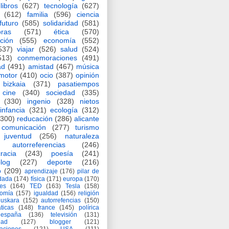
libros
(627)
tecnología
(627)
(612)
familia
(596)
ciencia
futuro
(585)
solidaridad
(581)
oras
(571)
ética
(570)
ción
(555)
economía
(552)
537)
viajar
(526)
salud
(524)
513)
conmemoraciones
(491)
ad
(491)
amistad
(467)
música
motor
(410)
ocio
(387)
opinión
bizkaia
(371)
pasatiempos
cine
(340)
sociedad
(335)
(330)
ingenio
(328)
nietos
infancia
(321)
ecología
(312)
(300)
reducación
(286)
alicante
comunicación
(277)
turismo
juventud
(256)
naturaleza
autorreferencias
(246)
racia
(243)
poesía
(241)
log
(227)
deporte
(216)
o
(209)
aprendizaje
(176)
pilar de
adada
(174)
física
(171)
europa
(170)
es
(164)
TED
(163)
Tesla
(158)
nomía
(157)
igualdad
(156)
religión
euskara
(152)
autorrefencias
(150)
ticas
(148)
france
(145)
polírica
españa
(136)
televisión
(131)
dad
(127)
blogger
(121)