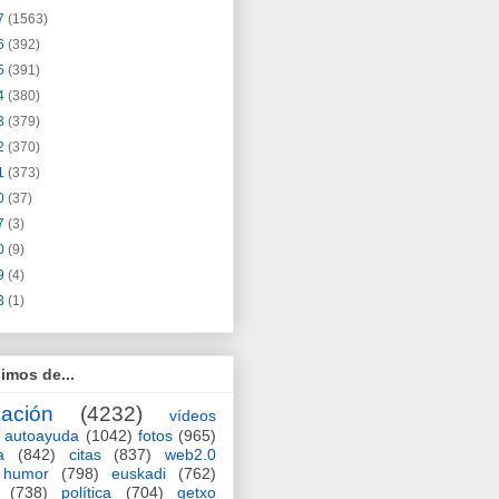
7
(1563)
6
(392)
5
(391)
4
(380)
3
(379)
2
(370)
1
(373)
0
(37)
7
(3)
0
(9)
9
(4)
3
(1)
imos de...
ación
(4232)
vídeos
autoayuda
(1042)
fotos
(965)
a
(842)
citas
(837)
web2.0
humor
(798)
euskadi
(762)
(738)
política
(704)
getxo