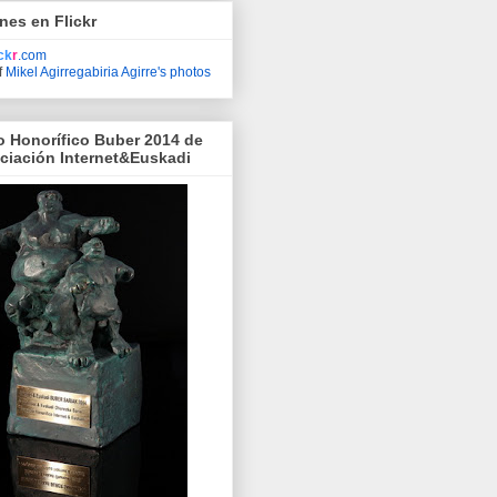
nes en Flickr
ick
r
.com
f
Mikel Agirregabiria Agirre's photos
o Honorífico Buber 2014 de
ociación Internet&Euskadi