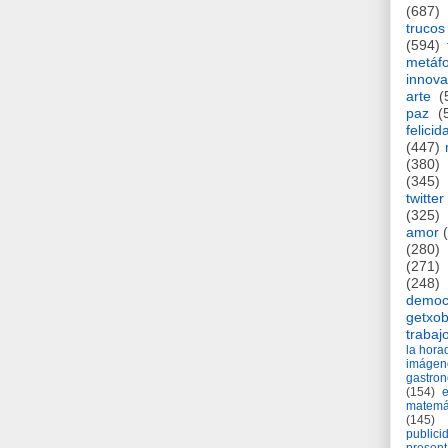
(687)
trucos
(594)
metáf
innova
arte
(
paz
(
felicid
(447)
(380)
(345)
twitter
(325)
amor
(280)
(271)
(248)
democ
getxob
trabaj
la hor
imágen
gastro
(154)
matemá
(145)
publici