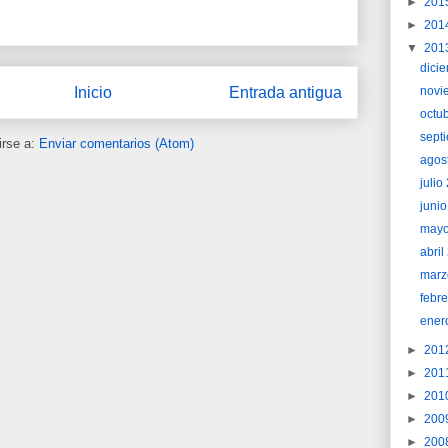
►
201
►
201
▼
201
dici
novi
Inicio
Entrada antigua
octu
sept
irse a:
Enviar comentarios (Atom)
agos
juli
juni
may
abri
marz
febr
ener
►
201
►
201
►
201
►
200
►
200