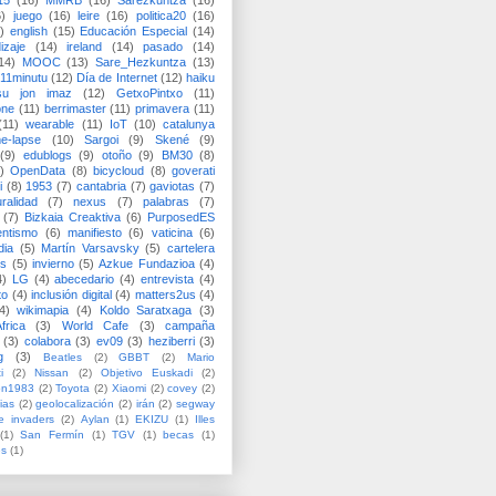
15
(16)
MMRB
(16)
Sarezkuntza
(16)
6)
juego
(16)
leire
(16)
politica20
(16)
)
english
(15)
Educación Especial
(14)
izaje
(14)
ireland
(14)
pasado
(14)
14)
MOOC
(13)
Sare_Hezkuntza
(13)
11minutu
(12)
Día de Internet
(12)
haiku
su jon imaz
(12)
GetxoPintxo
(11)
one
(11)
berrimaster
(11)
primavera
(11)
(11)
wearable
(11)
IoT
(10)
catalunya
me-lapse
(10)
Sargoi
(9)
Skené
(9)
(9)
edublogs
(9)
otoño
(9)
BM30
(8)
)
OpenData
(8)
bicycloud
(8)
goverati
i
(8)
1953
(7)
cantabria
(7)
gaviotas
(7)
uralidad
(7)
nexus
(7)
palabras
(7)
(7)
Bizkaia Creaktiva
(6)
PurposedES
entismo
(6)
manifiesto
(6)
vaticina
(6)
dia
(5)
Martín Varsavsky
(5)
cartelera
ss
(5)
invierno
(5)
Azkue Fundazioa
(4)
4)
LG
(4)
abecedario
(4)
entrevista
(4)
to
(4)
inclusión digital
(4)
matters2us
(4)
4)
wikimapia
(4)
Koldo Saratxaga
(3)
frica
(3)
World Cafe
(3)
campaña
(3)
colabora
(3)
ev09
(3)
heziberri
(3)
g
(3)
Beatles
(2)
GBBT
(2)
Mario
i
(2)
Nissan
(2)
Objetivo Euskadi
(2)
ón1983
(2)
Toyota
(2)
Xiaomi
(2)
covey
(2)
ias
(2)
geolocalización
(2)
irán
(2)
segway
e invaders
(2)
Aylan
(1)
EKIZU
(1)
Illes
(1)
San Fermín
(1)
TGV
(1)
becas
(1)
es
(1)