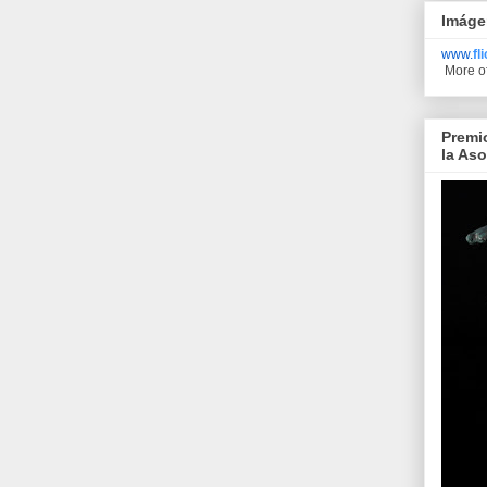
Imáge
www.
fl
More o
Premi
la As