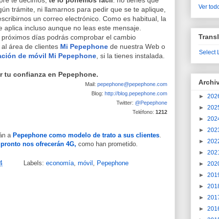
re te decimos,
te lo ponemos fácil
: no tienes que
Ver todo
gún trámite, ni llamarnos para pedir que se te aplique,
 escribirnos un correo electrónico. Como es habitual, la
e aplica incluso aunque no leas este mensaje.
Transl
s próximos días podrás comprobar el cambio
al área de clientes
Mi Pepephone
de nuestra Web o
Select
ación de móvil Mi Pepephone
, si la tienes instalada.
r tu confianza en Pepephone.
Archi
Mail:
pepephone@pepephone.com
Blog:
http://blog.pepephone.com
►
202
Twitter:
@Pepephone
►
202
Teléfono:
1212
►
202
►
202
rán a
Pepephone como modelo de trato a sus clientes
.
►
202
e
pronto nos ofrecerán 4G,
como han prometido.
►
202
4
Labels:
economía
,
móvil
,
Pepephone
►
202
►
201
►
201
►
201
►
201