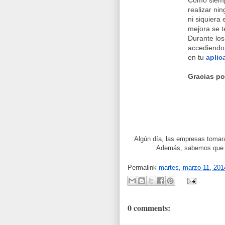
Como siemp
realizar nin
ni siquiera
mejora se t
Durante lo
accediendo 
en tu
aplic
Gracias po
Algún día, las empresas toma
Además, sabemos qu
Permalink
martes, marzo 11, 201
0 comments: