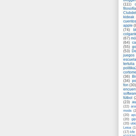
blogger
(111)
filosofía
Clubd
kideak
cuento
apple
(
(74)
b
colgant
(67)
mó
(64)
c
(55)
go
(53)
De
juegos
escuela
tertulia
politik
cortome
(36)
Bi
(34)
po
fon
(30)
encuen
softwar
fútbol
(
(23)
au
(22)
ara
moda
(
(20)
apu
(20)
gi
(20)
ubi
Leioa
(1
(17)
kfe