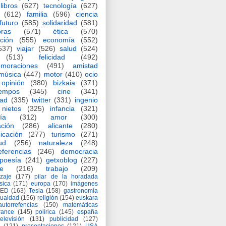
libros
(627)
tecnología
(627)
(612)
familia
(596)
ciencia
futuro
(585)
solidaridad
(581)
oras
(571)
ética
(570)
ción
(555)
economía
(552)
537)
viajar
(526)
salud
(524)
(513)
felicidad
(492)
moraciones
(491)
amistad
música
(447)
motor
(410)
ocio
opinión
(380)
bizkaia
(371)
iempos
(345)
cine
(341)
dad
(335)
twitter
(331)
ingenio
nietos
(325)
infancia
(321)
ía
(312)
amor
(300)
ción
(286)
alicante
(280)
icación
(277)
turismo
(271)
ud
(256)
naturaleza
(248)
eferencias
(246)
democracia
poesía
(241)
getxoblog
(227)
e
(216)
trabajo
(209)
zaje
(177)
pilar de la horadada
ísica
(171)
europa
(170)
imágenes
TED
(163)
Tesla
(158)
gastronomía
gualdad
(156)
religión
(154)
euskara
autorrefencias
(150)
matemáticas
rance
(145)
polírica
(145)
españa
televisión
(131)
publicidad
(127)