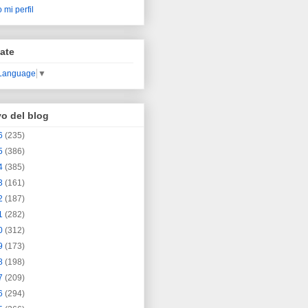
 mi perfil
ate
 Language
▼
vo del blog
6
(235)
5
(386)
4
(385)
3
(161)
2
(187)
1
(282)
0
(312)
9
(173)
8
(198)
7
(209)
6
(294)