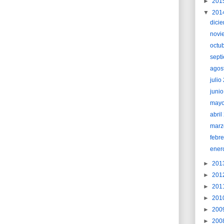
►
201
▼
201
dici
novi
octu
sept
agos
juli
juni
may
abri
marz
febr
ener
►
201
►
201
►
201
►
201
►
200
►
200