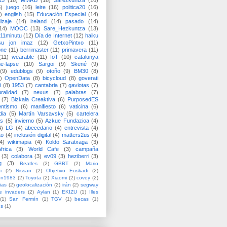
15
(16)
MMRB
(16)
Sarezkuntza
(16)
6)
juego
(16)
leire
(16)
politica20
(16)
)
english
(15)
Educación Especial
(14)
izaje
(14)
ireland
(14)
pasado
(14)
14)
MOOC
(13)
Sare_Hezkuntza
(13)
11minutu
(12)
Día de Internet
(12)
haiku
su jon imaz
(12)
GetxoPintxo
(11)
one
(11)
berrimaster
(11)
primavera
(11)
(11)
wearable
(11)
IoT
(10)
catalunya
me-lapse
(10)
Sargoi
(9)
Skené
(9)
(9)
edublogs
(9)
otoño
(9)
BM30
(8)
)
OpenData
(8)
bicycloud
(8)
goverati
i
(8)
1953
(7)
cantabria
(7)
gaviotas
(7)
uralidad
(7)
nexus
(7)
palabras
(7)
(7)
Bizkaia Creaktiva
(6)
PurposedES
entismo
(6)
manifiesto
(6)
vaticina
(6)
dia
(5)
Martín Varsavsky
(5)
cartelera
ss
(5)
invierno
(5)
Azkue Fundazioa
(4)
4)
LG
(4)
abecedario
(4)
entrevista
(4)
to
(4)
inclusión digital
(4)
matters2us
(4)
4)
wikimapia
(4)
Koldo Saratxaga
(3)
frica
(3)
World Cafe
(3)
campaña
(3)
colabora
(3)
ev09
(3)
heziberri
(3)
g
(3)
Beatles
(2)
GBBT
(2)
Mario
i
(2)
Nissan
(2)
Objetivo Euskadi
(2)
ón1983
(2)
Toyota
(2)
Xiaomi
(2)
covey
(2)
ias
(2)
geolocalización
(2)
irán
(2)
segway
e invaders
(2)
Aylan
(1)
EKIZU
(1)
Illes
(1)
San Fermín
(1)
TGV
(1)
becas
(1)
es
(1)