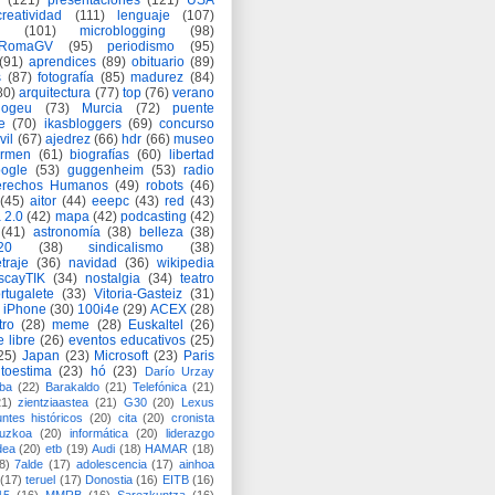
(121)
presentaciones
(121)
USA
creatividad
(111)
lenguaje
(107)
(101)
microblogging
(98)
eRomaGV
(95)
periodismo
(95)
(91)
aprendices
(89)
obituario
(89)
s
(87)
fotografía
(85)
madurez
(84)
80)
arquitectura
(77)
top
(76)
verano
logeu
(73)
Murcia
(72)
puente
e
(70)
ikasbloggers
(69)
concurso
vil
(67)
ajedrez
(66)
hdr
(66)
museo
armen
(61)
biografías
(60)
libertad
ogle
(53)
guggenheim
(53)
radio
rechos Humanos
(49)
robots
(46)
(45)
aitor
(44)
eeepc
(43)
red
(43)
 2.0
(42)
mapa
(42)
podcasting
(42)
(41)
astronomía
(38)
belleza
(38)
a20
(38)
sindicalismo
(38)
traje
(36)
navidad
(36)
wikipedia
scayTIK
(34)
nostalgia
(34)
teatro
rtugalete
(33)
Vitoria-Gasteiz
(31)
iPhone
(30)
100i4e
(29)
ACEX
(28)
tro
(28)
meme
(28)
Euskaltel
(26)
e libre
(26)
eventos educativos
(25)
25)
Japan
(23)
Microsoft
(23)
Paris
toestima
(23)
hó
(23)
Darío Urzay
ba
(22)
Barakaldo
(21)
Telefónica
(21)
21)
zientziaastea
(21)
G30
(20)
Lexus
ntes históricos
(20)
cita
(20)
cronista
puzkoa
(20)
informática
(20)
liderazgo
dea
(20)
etb
(19)
Audi
(18)
HAMAR
(18)
8)
7alde
(17)
adolescencia
(17)
ainhoa
(17)
teruel
(17)
Donostia
(16)
EITB
(16)