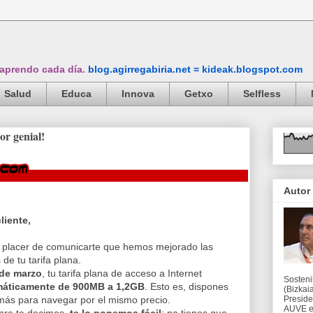
 aprendo cada día.
blog.agirregabiria.net = kideak.blogspot.com
Salud
Educa
Innova
Getxo
Selfless
r genial!
Autor
liente,
 placer de comunicarte que hemos mejorado las
de tu tarifa plana.
 de marzo
, tu tarifa plana de acceso a Internet
Sosteni
áticamente de 900MB a 1,2GB
. Esto es, dispones
(Bizkaia
Preside
ás para navegar por el mismo precio.
AUVE en