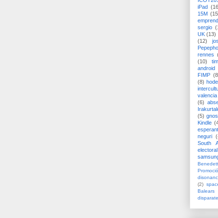
ICOT20
iPad
(1
15M
(15
emprend
sergio
(
UK
(13)
(12)
jo
Pepeph
rennes
(10)
ti
android
FIMP
(8
(8)
hode
intercult
valencia
(6)
abs
Irakurtal
(5)
gno
Kindle
(
esperan
neguri
(
South A
electoral
samsun
Benedett
Promoci
disonanc
(2)
spac
Balears
disparat