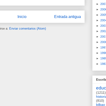
►
200
►
200
►
200
Inicio
Entrada antigua
►
200
►
200
irse a:
Enviar comentarios (Atom)
►
200
►
200
►
200
►
199
►
199
►
198
►
198
Escrib
educ
(1211)
histori
(810)
bilbao