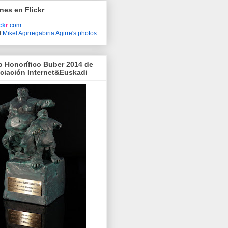
nes en Flickr
ick
r
.com
f
Mikel Agirregabiria Agirre's photos
o Honorífico Buber 2014 de
ociación Internet&Euskadi