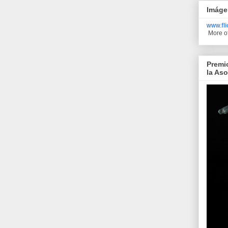
Imáge
www.
fl
More o
Premi
la As