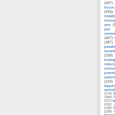
(687)
trucos
(594)
metáf
innova
arte
(
paz
conme
(467)
(387)
pasat
socie
(328)
ecolog
reduca
comun
juvent
autorr
(243)
deport
aprendi
(174)
f
(164)
(157)
i
(152)
(149)
f
(136)