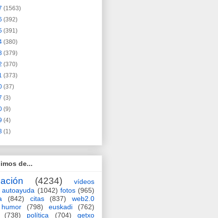
7
(1563)
6
(392)
5
(391)
4
(380)
3
(379)
2
(370)
1
(373)
0
(37)
7
(3)
0
(9)
9
(4)
3
(1)
imos de...
ación
(4234)
vídeos
autoayuda
(1042)
fotos
(965)
a
(842)
citas
(837)
web2.0
humor
(798)
euskadi
(762)
(738)
política
(704)
getxo