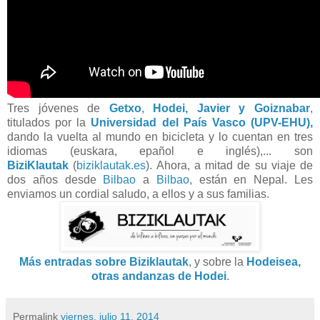
Tres jóvenes de
Getxo
,
Hodei, Javier y Goiznabar
,
titulados por la
Universidad del País Vasco (UPV-EHU),
dando la vuelta al mundo en bicicleta y lo cuentan en tres
idiomas (euskara, epañol e inglés),... son
BiziKlautak
(
biziklautak.es
). Ahora, a mitad de su viaje de
dos años desde
Bilbao
a
Bilbao
, están en Nepal. Les
enviamos un cordial saludo, a ellos y a sus familias.
Más entradas sobre Biziklautak
, y sobre la
Hodeisea,
otras andanzas de Hodei
.
Permalink
viernes, julio 11, 2014