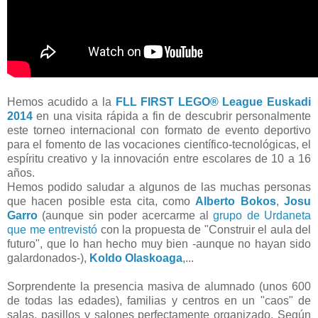
Hemos acudido a la
FLL FIRST LEGO® League Euskadi
2014
en una visita rápida a fin de descubrir personalmente
este torneo internacional con formato de evento deportivo
para el fomento de las vocaciones científico-tecnológicas, el
espíritu creativo y la innovación entre escolares de 10 a 16
años.
Hemos podido saludar a algunos de las muchas personas
que hacen posible esta cita, como
Alberto Bokos
,
Josu
Garro
(aunque sin poder acercarme al
grupo de Urdaneta
que me entrevistó
con la propuesta de "Construir el aula del
futuro", que lo han hecho muy bien -aunque no hayan sido
galardonados-),
Koldo Olaskoaga
,...
Sorprendente la presencia masiva de alumnado (unos 600
de todas las edades), familias y centros en un "caos" de
salas, pasillos y salones perfectamente organizado. Según