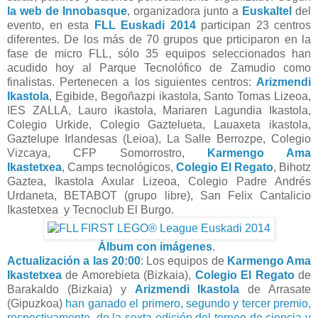
la web de Innobasque
, organizadora junto a
Euskaltel
del
evento, en esta
FLL Euskadi 2014
participan 23 centros
diferentes. De los más de 70 grupos que prticiparon en la
fase de micro FLL, sólo 35 equipos seleccionados han
acudido hoy al Parque Tecnolófico de Zamudio como
finalistas. Pertenecen a los siguientes centros:
Arizmendi
Ikastola
, Egibide, Begoñazpi ikastola, Santo Tomas Lizeoa,
IES ZALLA, Lauro ikastola, Mariaren Lagundia Ikastola,
Colegio Urkide, Colegio Gaztelueta, Lauaxeta ikastola,
Gaztelupe Irlandesas (Leioa), La Salle Berrozpe, Colegio
Vizcaya, CFP Somorrostro,
Karmengo Ama
Ikastetxea
, Camps tecnológicos,
Colegio El Regato
, Bihotz
Gaztea, Ikastola Axular Lizeoa, Colegio Padre Andrés
Urdaneta, BETABOT (grupo libre), San Felix Cantalicio
Ikastetxea y Tecnoclub El Burgo.
Álbum con imágenes
.
Actualización a las 20:00
: Los equipos de
Karmengo Ama
Ikastetxea
de Amorebieta (Bizkaia),
Colegio El Regato
de
Barakaldo (Bizkaia) y
Arizmendi Ikastola
de Arrasate
(Gipuzkoa)
han ganado el primero, segundo y tercer premio,
respectivamente, de la sexta edición del torneo de ciencia y