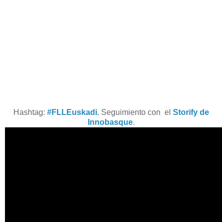
Hashtag:
#FLLEuskadi
. Seguimiento con el
Storify de
Innobasque
.