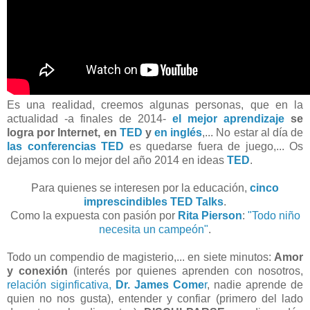
Es una realidad, creemos algunas personas, que en la
actualidad -a finales de 2014-
el mejor aprendizaje
se
logra por Internet, en
TED
y
en inglés
,... No estar al día de
las conferencias TED
es quedarse fuera de juego,... Os
dejamos con lo mejor del año 2014 en ideas
TED
.
Para quienes se interesen por la educación,
cinco
imprescindibles TED Talks
.
Como la expuesta con pasión por
Rita Pierson
:
"Todo niño
necesita un campeón"
.
Todo un compendio de magisterio,... en siete minutos:
Amor
y conexión
(interés por quienes aprenden con nosotros,
relación siginficativa,
Dr. James Come
r
, nadie aprende de
quien no nos gusta), entender y confiar (primero del lado