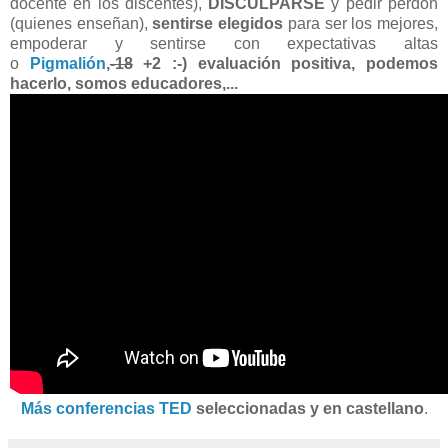
docente en los discentes),
DISCULPARSE
y pedir perdón
(quienes enseñan),
sentirse elegidos
para ser los mejores,
empoderar y sentirse con expectativas altas
o
Pigmalión
,
-18
+2 :-) evaluación positiva, podemos
hacerlo, somos educadores,...
Más conferencias TED
seleccionadas y en castellano
.