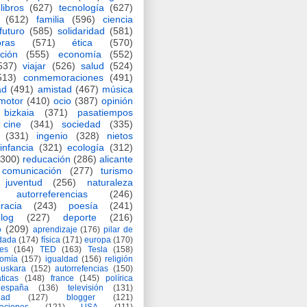
libros
(627)
tecnología
(627)
(612)
familia
(596)
ciencia
futuro
(585)
solidaridad
(581)
oras
(571)
ética
(570)
ción
(555)
economía
(552)
537)
viajar
(526)
salud
(524)
513)
conmemoraciones
(491)
ad
(491)
amistad
(467)
música
motor
(410)
ocio
(387)
opinión
bizkaia
(371)
pasatiempos
cine
(341)
sociedad
(335)
(331)
ingenio
(328)
nietos
infancia
(321)
ecología
(312)
(300)
reducación
(286)
alicante
comunicación
(277)
turismo
juventud
(256)
naturaleza
autorreferencias
(246)
racia
(243)
poesía
(241)
log
(227)
deporte
(216)
o
(209)
aprendizaje
(176)
pilar de
adada
(174)
física
(171)
europa
(170)
es
(164)
TED
(163)
Tesla
(158)
nomía
(157)
igualdad
(156)
religión
euskara
(152)
autorrefencias
(150)
ticas
(148)
france
(145)
polírica
españa
(136)
televisión
(131)
dad
(127)
blogger
(121)