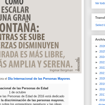
Ver todo
Transl
Select
Archi
►
202
►
202
►
202
►
202
►
202
►
202
bra el
Día Internacional de las Personas Mayores
.
►
202
►
201
rnacional de las Personas de Edad
►
201
1 de octubre
►
201
 de las Personas de Edad de 2016 está dedicado
▼
201
a la discriminación de las personas mayores
,
n sobre los estereotipos negativos y las ideas
dici