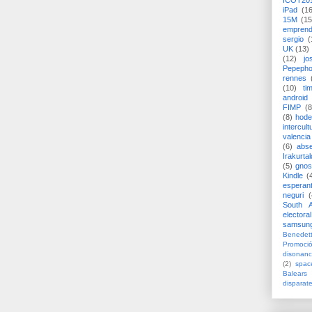
ICOT20
iPad
(1
15M
(15
emprend
sergio
(
UK
(13)
(12)
jo
Pepeph
rennes
(10)
ti
android
FIMP
(8
(8)
hode
intercult
valencia
(6)
abs
Irakurtal
(5)
gno
Kindle
(
esperan
neguri
(
South A
electoral
samsun
Benedett
Promoci
disonanc
(2)
spac
Balears
disparat