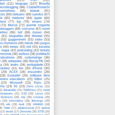
aciones
(121)
USA
(111)
idad
(111)
lenguaje
(107)
filosofía
icroblogging
(98)
ClubdeRomaGV
periodismo
(95)
kideak
(91)
ices
(89)
obituario
(89)
cuentos
(87)
ía
(85)
madurez
(84)
apple
(80)
ctura
(77)
top
(76)
verano
(74)
(73)
Murcia
(72)
puente colgante
asbloggers
(69)
concurso
(67)
móvil
jedrez
(66)
hdr
(66)
museo
(64)
(61)
biografías
(60)
libertad
(55)
(53)
guggenheim
(53)
radio
(53)
os Humanos
(49)
robots
(46)
juegos
or
(44)
eeepc
(43)
red
(43)
escuela
)
mapa
(42)
podcasting
(42)
tertulia
tronomía
(38)
belleza
(38)
politika20
ndicalismo
(38)
cortometraje
(36)
d
(36)
wikipedia
(36)
BiscayTIK
(34)
ia
(34)
teatro
(34)
portugalete
(33)
-Gasteiz
(31)
fon
(30)
iPhone
(30)
(29)
ACEX
(28)
encuentro
(28)
(28)
Euskaltel
(26)
software libre
entos educativos
(25)
fútbol
(25)
(23)
Microsoft
(23)
Paris
(23)
ima
(23)
hó
(23)
Darío Urzay
(22)
2)
Barakaldo
(21)
Telefónica
(21)
moda
ntziaastea
(21)
G30
(20)
Lexus
(20)
históricos
(20)
cita
(20)
cronista
(20)
a
(20)
informática
(20)
liderazgo
(20)
(20)
etb
(19)
Audi
(18)
HAMAR
(18)
8)
7alde
(17)
adolescencia
(17)
ainhoa
(17)
teruel
(17)
Donostia
(16)
EITB
(16)