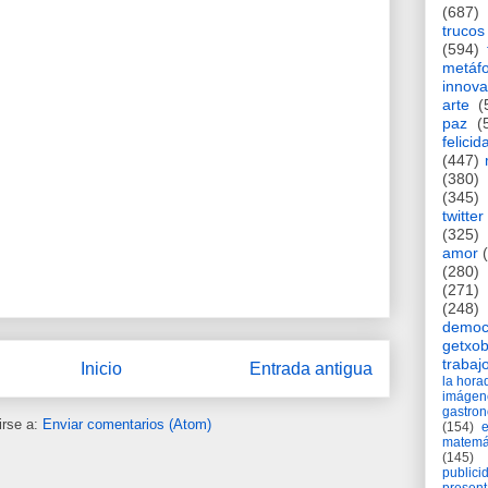
(687)
trucos
(594)
metáf
innova
arte
(
paz
(
felicid
(447)
(380)
(345)
twitter
(325)
amor
(280)
(271)
(248)
democ
getxob
trabaj
Inicio
Entrada antigua
la hor
imágen
gastro
irse a:
Enviar comentarios (Atom)
(154)
matemá
(145)
publici