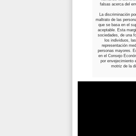
falsas acerca del en
La discriminación po
maltrato de las person
que se basa en el sup
aceptable. Esta margi
sociedades, de una fo
los individuos, la
representación medi
personas mayores. En
en el Consejo Económ
por envejecimiento e
motriz de la 