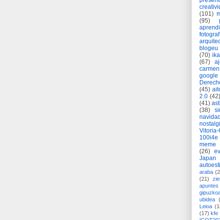
present
creativ
(101)
m
(95)
aprend
fotograf
arquite
blogeu
(70)
ik
(67)
a
carmen
google
Derech
(45)
ait
2.0
(42
(41)
as
(38)
si
navida
nostalg
Vitoria
100i4e
meme
(26)
ev
Japan
autoest
araba
(2
(21)
zie
apuntes 
gipuzko
ubidea
Leioa
(1
(17)
kfe