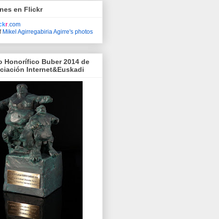
nes en Flickr
ick
r
.com
f
Mikel Agirregabiria Agirre's photos
o Honorífico Buber 2014 de
ociación Internet&Euskadi