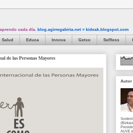
 aprendo cada día.
blog.agirregabiria.net = kideak.blogspot.com
Salud
Educa
Innova
Getxo
Selfless
nal de las Personas Mayores
Autor
Sosteni
(Bizkaia
Preside
AUVE en