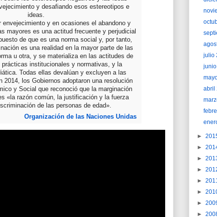
vejecimiento y desafiando esos estereotipos e
novi
ideas.
octu
r envejecimiento y en ocasiones el abandono y
as mayores es una actitud frecuente y perjudicial
sept
uesto de que es una norma social y, por tanto,
agos
nación es una realidad en la mayor parte de las
juli
rma u otra, y se materializa en las actitudes de
s prácticas institucionales y normativas, y la
juni
ática. Todas ellas devalúan y excluyen a las
may
 2014, los Gobiernos adoptaron una resolución
abri
ico y Social que reconoció que la marginación
s «la razón común, la justificación y la fuerza
marz
discriminación de las personas de edad».
febr
Organización de las Naciones Unidas
ener
►
201
►
201
►
201
►
201
►
201
►
201
►
200
►
200