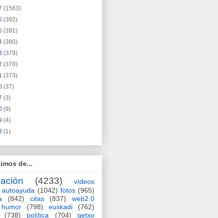
7
(1563)
6
(392)
5
(391)
4
(380)
3
(379)
2
(370)
1
(373)
0
(37)
7
(3)
0
(9)
9
(4)
3
(1)
imos de...
ación
(4233)
vídeos
autoayuda
(1042)
fotos
(965)
a
(842)
citas
(837)
web2.0
humor
(798)
euskadi
(762)
(738)
política
(704)
getxo