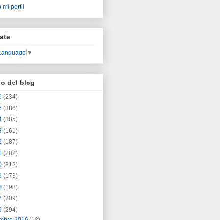
 mi perfil
ate
 Language
▼
vo del blog
6
(234)
5
(386)
4
(385)
3
(161)
2
(187)
1
(282)
0
(312)
9
(173)
8
(198)
7
(209)
6
(294)
embre 2016
(18)