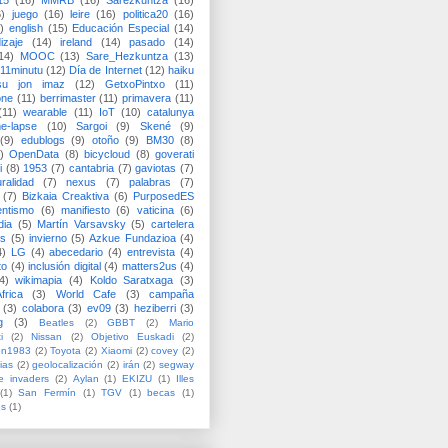
15
(16)
MMRB
(16)
Sarezkuntza
(16)
6)
juego
(16)
leire
(16)
politica20
(16)
)
english
(15)
Educación Especial
(14)
izaje
(14)
ireland
(14)
pasado
(14)
14)
MOOC
(13)
Sare_Hezkuntza
(13)
11minutu
(12)
Día de Internet
(12)
haiku
su jon imaz
(12)
GetxoPintxo
(11)
one
(11)
berrimaster
(11)
primavera
(11)
(11)
wearable
(11)
IoT
(10)
catalunya
me-lapse
(10)
Sargoi
(9)
Skené
(9)
(9)
edublogs
(9)
otoño
(9)
BM30
(8)
)
OpenData
(8)
bicycloud
(8)
goverati
i
(8)
1953
(7)
cantabria
(7)
gaviotas
(7)
uralidad
(7)
nexus
(7)
palabras
(7)
(7)
Bizkaia Creaktiva
(6)
PurposedES
entismo
(6)
manifiesto
(6)
vaticina
(6)
dia
(5)
Martín Varsavsky
(5)
cartelera
ss
(5)
invierno
(5)
Azkue Fundazioa
(4)
4)
LG
(4)
abecedario
(4)
entrevista
(4)
to
(4)
inclusión digital
(4)
matters2us
(4)
4)
wikimapia
(4)
Koldo Saratxaga
(3)
frica
(3)
World Cafe
(3)
campaña
(3)
colabora
(3)
ev09
(3)
heziberri
(3)
g
(3)
Beatles
(2)
GBBT
(2)
Mario
i
(2)
Nissan
(2)
Objetivo Euskadi
(2)
ón1983
(2)
Toyota
(2)
Xiaomi
(2)
covey
(2)
ias
(2)
geolocalización
(2)
irán
(2)
segway
e invaders
(2)
Aylan
(1)
EKIZU
(1)
Illes
(1)
San Fermín
(1)
TGV
(1)
becas
(1)
es
(1)