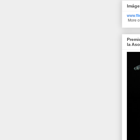
Imáge
www.
fl
More o
Premi
la As