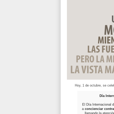
Hoy, 1 de octubre, se cele
Día Inte
El Día Internacional
a
concienciar contr
llamando la atenció