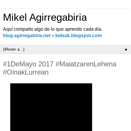
Mikel Agirregabiria
Aquí comparto algo de lo que aprendo cada día.
blog.agirregabiria.net = kideak.blogspot.com
▼
#1DeMayo 2017 #MaiatzarenLehena
#OinakLurrean