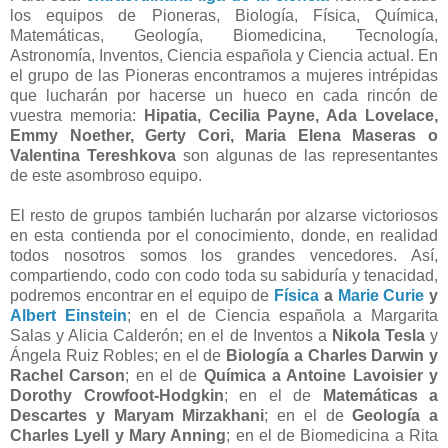
los equipos de Pioneras, Biología, Física, Química,
Matemáticas, Geología, Biomedicina, Tecnología,
Astronomía, Inventos, Ciencia española y Ciencia actual. En
el grupo de las Pioneras encontramos a mujeres intrépidas
que lucharán por hacerse un hueco en cada rincón de
vuestra memoria:
Hipatia, Cecilia Payne, Ada Lovelace,
Emmy Noether, Gerty Cori, Maria Elena Maseras o
Valentina Tereshkova
son algunas de las representantes
de este asombroso equipo.
El resto de grupos también lucharán por alzarse victoriosos
en esta contienda por el conocimiento, donde, en realidad
todos nosotros somos los grandes vencedores. Así,
compartiendo, codo con codo toda su sabiduría y tenacidad,
podremos encontrar en el equipo de
Física
a
Marie Curie
y
Albert Einstein
; en el de Ciencia española a Margarita
Salas y Alicia Calderón; en el de Inventos a
Nikola Tesla
y
Ángela Ruiz Robles; en el de
Biología a Charles Darwin y
Rachel Carson
; en el de
Química a Antoine Lavoisier y
Dorothy Crowfoot-Hodgkin
; en el de
Matemáticas a
Descartes y Maryam Mirzakhani
; en el de
Geología a
Charles Lyell y Mary Anning
; en el de Biomedicina a Rita