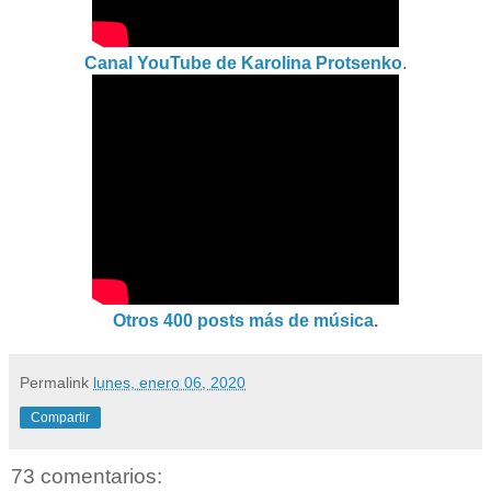
Canal YouTube de Karolina Protsenko
.
Otros 400
posts
más de música
.
Permalink
lunes, enero 06, 2020
Compartir
73 comentarios: