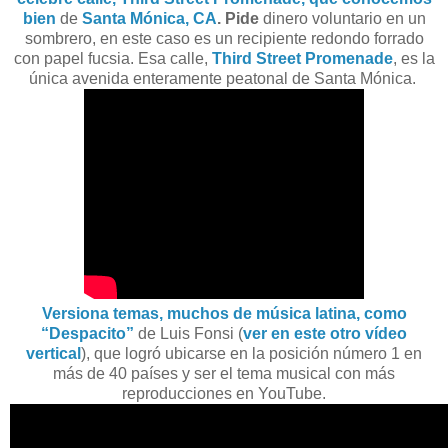
bien
de
Santa Mónica, CA
. Pide
dinero voluntario en un
sombrero, en este caso es un recipiente redondo forrado
con papel fucsia. Esa calle,
Third
Street Promenade
, es la
única avenida enteramente peatonal de Santa Mónica.
Versiona temas, muchos de música latina, como
“Despacito”
de Luis Fonsi (
ver en este otro vídeo
vertical
), que logró ubicarse en la posición número 1 en
más de 40 países y ser el tema musical con más
reproducciones en YouTube.