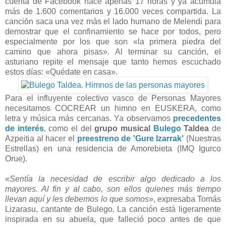
cuenta de Facebook hace apenas 17 horas y ya acumula
más de 1.600 comentarios y 16.000 veces compartida. La
canción saca una vez más el lado humano de Melendi para
demostrar que el confinamiento se hace por todos, pero
especialmente por los que son «la primera piedra del
camino que ahora pisas». Al terminar su canción, el
asturiano repite el mensaje que tanto hemos escuchado
estos días: «Quédate en casa».
Para el influyente colectivo vasco de Personas Mayores
necesitamos COCREAR un himno en EUSKERA, como
letra y música más cercanas. Ya observamos
precedentes
de interés
, como el del
grupo musical
Bulego
Taldea
de
Azpeitia al hacer el
preestreno de 'Gure Izarrak'
(Nuestras
Estrellas) en una residencia de Amorebieta (IMQ Igurco
Orue).
«
Sentía la necesidad de escribir algo dedicado a los
mayores. Al fin y al cabo, son ellos quienes más tiempo
llevan aquí y les debemos lo que somos
», expresaba Tomás
Lizarasu, cantante de Bulego. La canción está ligeramente
inspirada en su abuela, que falleció poco antes de que