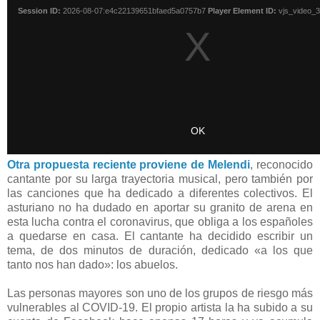
Otra propuesta reciente proviene de Melendi
, reconocido
cantante por su larga trayectoria musical, pero también por
las canciones que ha dedicado a diferentes colectivos. El
asturiano no ha dudado en aportar su granito de arena en
esta lucha contra el coronavirus, que obliga a los españoles
a quedarse en casa. El cantante ha decidido escribir un
tema, de dos minutos de duración, dedicado «a los que
tanto nos han dado»: los abuelos.
Las personas mayores son uno de los grupos de riesgo más
vulnerables al COVID-19. El propio artista la ha subido a su