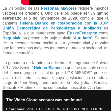
La visibilidad de las
Personas Mayores
requiere muchos
vectores de presencia. Uno de ellos puede ser un
himno
estrenado el 5 de noviembre de 2020
, como el que la
cantante
Helena Bianco en colaboración con la UDP,
Unión Democrática de Pensionistas y Jubilados
de
España, a la que pertenecen tanto
EuskoFederpen
como
Nagusiak
, ha presentado bajo el título “
A tu lado
”. Se trata
de un reconocimiento social a la trayectoria vital y el valor
que las personas mayores tenemos en nuestra sociedad, en
forma de canción.
La ganadora de la primera edición del programa de Antena
3 “La Voz Senior”
Helena Bianco
la que fue cantante solista
del famoso grupo musical de pop “LOS MISMOS”, pone su
voz a este reto ilusionante, cuya gestación ha corrido a
cargo de Toni Menguiano, autor de la letra y Juan Bautista
González Martínez, como compositor musical de A tu lado.