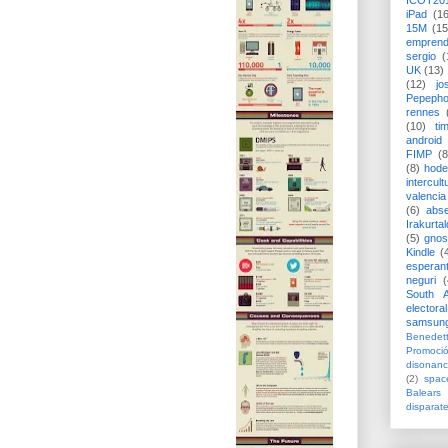
ICOT20
iPad
(1
15M
(15
emprend
sergio
(
UK
(13)
(12)
jo
Pepeph
rennes
(10)
ti
android
FIMP
(8
(8)
hode
intercult
valencia
(6)
abs
Irakurtal
(5)
gno
Kindle
(
esperan
neguri
(
South A
electoral
samsun
Benedett
Promoci
disonanc
(2)
spac
Balears
disparat