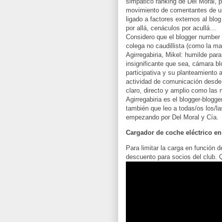
simpático ranking de Del Moral, p
movimiento de comentantes de un 
ligado a factores externos al blo
por allá, cenáculos por acullá…
Considero que el blogger number o
colega no caudillista (como la ma
Agirregabiria, Mikel: humilde par
insignificante que sea, cámara bl
participativa y su planteamiento a
actividad de comunicación desde s
claro, directo y amplio como las
Agirregabiria es el blogger-blogg
también que leo a todas/os los/l
empezando por Del Moral y Cía.
Cargador de coche eléctrico en
Para limitar la carga en función
descuento para socios del club. 