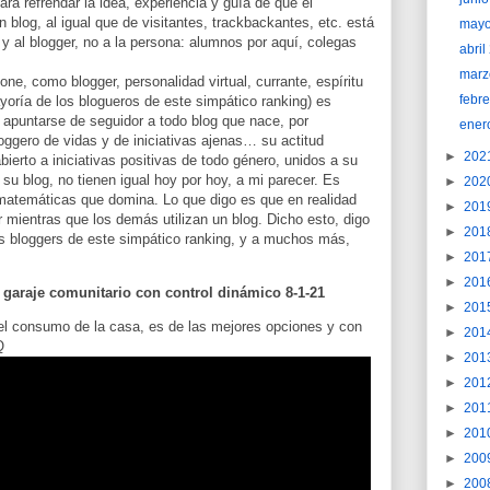
ara refrendar la idea, experiencia y guía de que el
blog, al igual que de visitantes, trackbackantes, etc. está
may
g y al blogger, no a la persona: alumnos por aquí, colegas
abri
marz
ne, como blogger, personalidad virtual, currante, espíritu
febr
yoría de los blogueros de este simpático ranking) es
a apuntarse de seguidor a todo blog que nace, por
ener
oggero de vidas y de iniciativas ajenas… su actitud
►
202
bierto a iniciativas positivas de todo género, unidos a su
u blog, no tienen igual hoy por hoy, a mi parecer. Es
►
202
 matemáticas que domina. Lo que digo es que en realidad
►
201
er mientras que los demás utilizan un blog. Dicho esto, digo
►
201
as bloggers de este simpático ranking, y a muchos más,
►
201
►
201
 garaje comunitario con control dinámico 8-1-21
►
201
 del consumo de la casa, es de las mejores opciones y con
►
201
Q
►
201
►
201
►
201
►
201
►
200
►
200