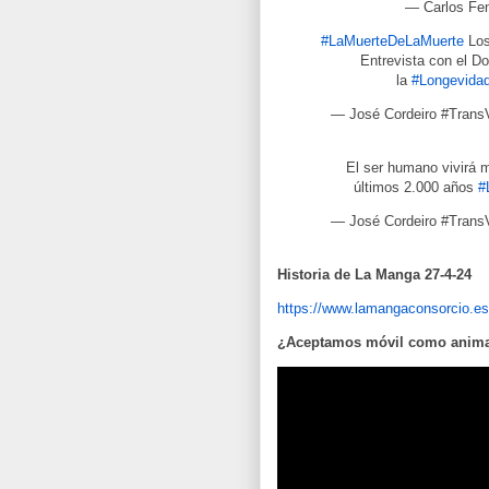
— Carlos Fen
#LaMuerteDeLaMuerte
Los
Entrevista con el Do
la
#Longevida
— José Cordeiro #Trans
El ser humano vivirá 
últimos 2.000 años
#
— José Cordeiro #Trans
Historia de La Manga 27-4-24
https://www.lamangaconsorcio.es
¿Aceptamos móvil como animal