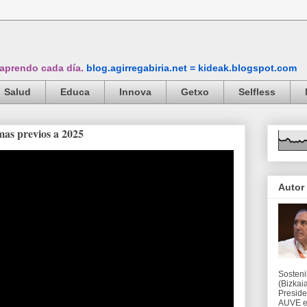
 aprendo cada día.
blog.agirregabiria.net = kideak.blogspot.com
Salud
Educa
Innova
Getxo
Selfless
mas previos a 2025
Autor
Sosteni
(Bizkaia
Preside
AUVE en