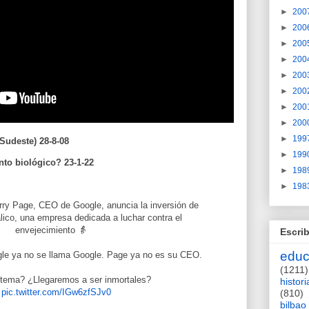
►
200
►
200
►
200
►
200
►
200
►
200
►
200
►
200
►
199
 Sudeste) 28-8-08
►
199
nto biológico? 23-1-22
►
198
►
198
rry Page, CEO de Google, anuncia la inversión de
lico, una empresa dedicada a luchar contra el
envejecimiento 👵
Escrib
educ
le ya no se llama Google. Page ya no es su CEO.
(1211)
tema? ¿Llegaremos a ser inmortales?
histori

pic.twitter.com/IGw6zfSJv0
(810)
bilbao