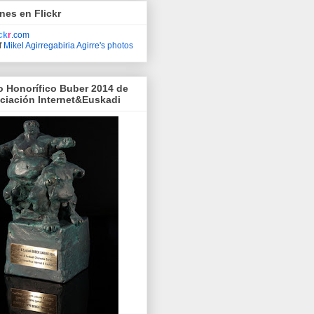
nes en Flickr
ick
r
.com
f
Mikel Agirregabiria Agirre's photos
o Honorífico Buber 2014 de
ociación Internet&Euskadi