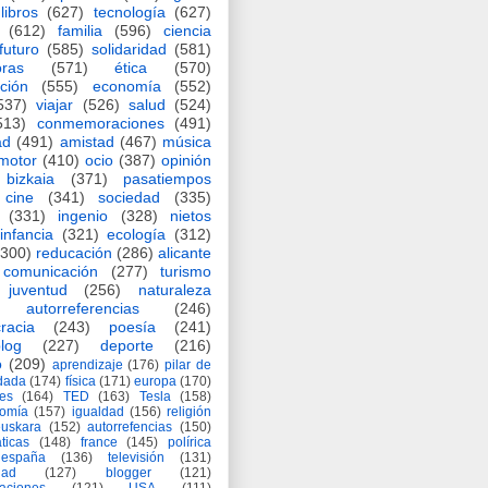
libros
(627)
tecnología
(627)
(612)
familia
(596)
ciencia
futuro
(585)
solidaridad
(581)
oras
(571)
ética
(570)
ción
(555)
economía
(552)
537)
viajar
(526)
salud
(524)
513)
conmemoraciones
(491)
ad
(491)
amistad
(467)
música
motor
(410)
ocio
(387)
opinión
bizkaia
(371)
pasatiempos
cine
(341)
sociedad
(335)
(331)
ingenio
(328)
nietos
infancia
(321)
ecología
(312)
(300)
reducación
(286)
alicante
comunicación
(277)
turismo
juventud
(256)
naturaleza
autorreferencias
(246)
racia
(243)
poesía
(241)
log
(227)
deporte
(216)
o
(209)
aprendizaje
(176)
pilar de
adada
(174)
física
(171)
europa
(170)
es
(164)
TED
(163)
Tesla
(158)
nomía
(157)
igualdad
(156)
religión
euskara
(152)
autorrefencias
(150)
ticas
(148)
france
(145)
polírica
españa
(136)
televisión
(131)
dad
(127)
blogger
(121)