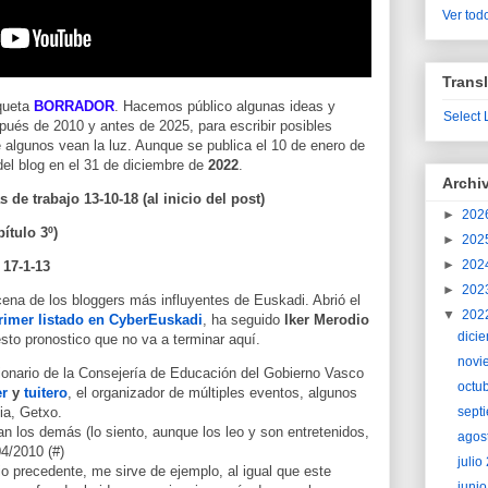
Ver todo
Transl
iqueta
BORRADOR
. Hacemos público algunas ideas y
Select
ués de 2010 y antes de 2025, para escribir posibles
 algunos vean la luz. Aunque se publica el 10 de enero de
del blog en el 31 de diciembre de
2022
.
Archi
 de trabajo 13-10-18 (al inicio del post)
►
202
ítulo 3º)
►
202
►
202
 17-1-13
►
202
cena de los bloggers más influyentes de Euskadi. Abrió el
▼
202
rimer listado en CyberEuskadi
, ha seguido
Iker Merodio
dici
 esto pronostico que no va a terminar aquí.
novi
cionario de la Consejería de Educación del Gobierno Vasco
octu
er
y
tuitero
, el organizador de múltiples eventos, algunos
ia, Getxo.
sept
n los demás (lo siento, aunque los leo y son entretenidos,
agos
4/2010 (#)
juli
o precedente, me sirve de ejemplo, al igual que este
juni