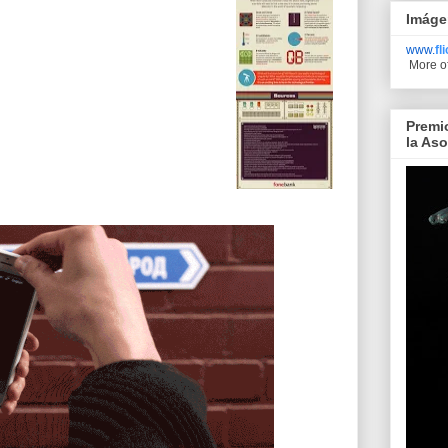
Imáge
www.
fl
More o
Premi
la As