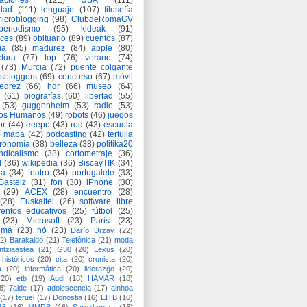
aciones
(121)
USA
(111)
idad
(111)
lenguaje
(107)
filosofía
icroblogging
(98)
ClubdeRomaGV
periodismo
(95)
kideak
(91)
ices
(89)
obituario
(89)
cuentos
(87)
ía
(85)
madurez
(84)
apple
(80)
ctura
(77)
top
(76)
verano
(74)
(73)
Murcia
(72)
puente colgante
asbloggers
(69)
concurso
(67)
móvil
jedrez
(66)
hdr
(66)
museo
(64)
(61)
biografías
(60)
libertad
(55)
(53)
guggenheim
(53)
radio
(53)
os Humanos
(49)
robots
(46)
juegos
or
(44)
eeepc
(43)
red
(43)
escuela
)
mapa
(42)
podcasting
(42)
tertulia
tronomía
(38)
belleza
(38)
politika20
ndicalismo
(38)
cortometraje
(36)
d
(36)
wikipedia
(36)
BiscayTIK
(34)
ia
(34)
teatro
(34)
portugalete
(33)
-Gasteiz
(31)
fon
(30)
iPhone
(30)
(29)
ACEX
(28)
encuentro
(28)
(28)
Euskaltel
(26)
software libre
entos educativos
(25)
fútbol
(25)
(23)
Microsoft
(23)
Paris
(23)
ima
(23)
hó
(23)
Darío Urzay
(22)
2)
Barakaldo
(21)
Telefónica
(21)
moda
ntziaastea
(21)
G30
(20)
Lexus
(20)
históricos
(20)
cita
(20)
cronista
(20)
a
(20)
informática
(20)
liderazgo
(20)
(20)
etb
(19)
Audi
(18)
HAMAR
(18)
8)
7alde
(17)
adolescencia
(17)
ainhoa
(17)
teruel
(17)
Donostia
(16)
EITB
(16)