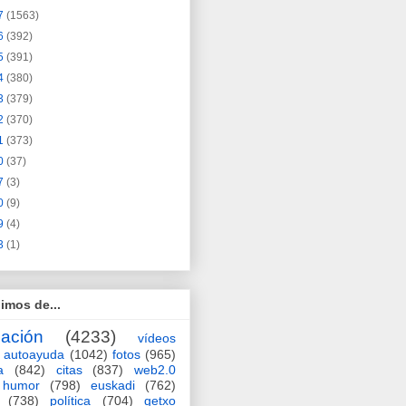
7
(1563)
6
(392)
5
(391)
4
(380)
3
(379)
2
(370)
1
(373)
0
(37)
7
(3)
0
(9)
9
(4)
3
(1)
imos de...
ación
(4233)
vídeos
autoayuda
(1042)
fotos
(965)
a
(842)
citas
(837)
web2.0
humor
(798)
euskadi
(762)
(738)
política
(704)
getxo