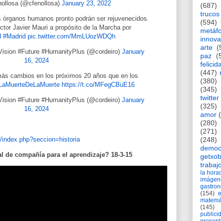
ollosa (@cfenollosa)
January 23, 2022
(687)
trucos
 órganos humanos pronto podrán ser rejuvenecidos.
(594)
ctor Javier Mauri a propósito de la Marcha por
metáf
d
#Madrid
pic.twitter.com/MmLUozWDQh
innova
arte
(
Vision #Future #HumanityPlus (@cordeiro)
January
paz
(
16, 2024
felicid
(447)
más cambios en los próximos 20 años que en los
(380)
LaMuerteDeLaMuerte
https://t.co/MFegCBuE16
(345)
twitter
Vision #Future #HumanityPlus (@cordeiro)
January
(325)
16, 2024
amor
(280)
(271)
/index.php?seccion=historia
(248)
democ
 de compañía para el aprendizaje? 18-3-15
getxob
trabaj
la hor
imágen
gastro
(154)
matemá
(145)
publici