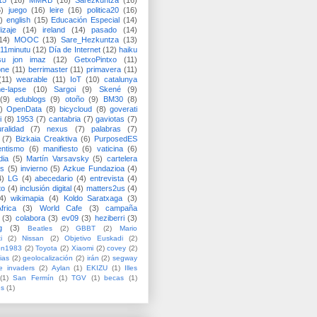
15
(16)
MMRB
(16)
Sarezkuntza
(16)
6)
juego
(16)
leire
(16)
politica20
(16)
)
english
(15)
Educación Especial
(14)
izaje
(14)
ireland
(14)
pasado
(14)
14)
MOOC
(13)
Sare_Hezkuntza
(13)
11minutu
(12)
Día de Internet
(12)
haiku
su jon imaz
(12)
GetxoPintxo
(11)
one
(11)
berrimaster
(11)
primavera
(11)
(11)
wearable
(11)
IoT
(10)
catalunya
me-lapse
(10)
Sargoi
(9)
Skené
(9)
(9)
edublogs
(9)
otoño
(9)
BM30
(8)
)
OpenData
(8)
bicycloud
(8)
goverati
i
(8)
1953
(7)
cantabria
(7)
gaviotas
(7)
uralidad
(7)
nexus
(7)
palabras
(7)
(7)
Bizkaia Creaktiva
(6)
PurposedES
entismo
(6)
manifiesto
(6)
vaticina
(6)
dia
(5)
Martín Varsavsky
(5)
cartelera
ss
(5)
invierno
(5)
Azkue Fundazioa
(4)
4)
LG
(4)
abecedario
(4)
entrevista
(4)
to
(4)
inclusión digital
(4)
matters2us
(4)
4)
wikimapia
(4)
Koldo Saratxaga
(3)
frica
(3)
World Cafe
(3)
campaña
(3)
colabora
(3)
ev09
(3)
heziberri
(3)
g
(3)
Beatles
(2)
GBBT
(2)
Mario
i
(2)
Nissan
(2)
Objetivo Euskadi
(2)
ón1983
(2)
Toyota
(2)
Xiaomi
(2)
covey
(2)
ias
(2)
geolocalización
(2)
irán
(2)
segway
e invaders
(2)
Aylan
(1)
EKIZU
(1)
Illes
(1)
San Fermín
(1)
TGV
(1)
becas
(1)
es
(1)