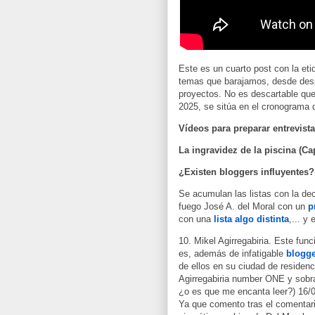
Este es un cuarto post con la et
temas que barajamos, desde desp
proyectos. No es descartable que
2025, se sitúa en el cronograma 
Vídeos para preparar entrevistas
La ingravidez de la piscina (Cap
¿Existen bloggers influyentes?
Se acumulan las listas con la de
fuego José A. del Moral con un
p
con una
lista algo distinta
,... y
10. Mikel Agirregabiria. Este fun
es, además de infatigable
blogg
de ellos en su ciudad de residenc
Agirregabiria number ONE y sobra
¿o es que me encanta leer?) 16/0
Ya que comento tras el comentari