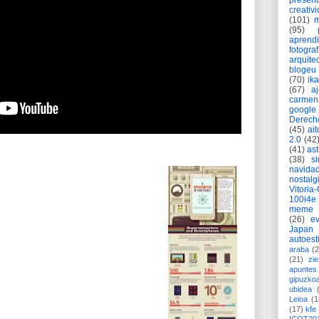
present
creativ
(101)
m
(95)
aprend
fotograf
arquite
blogeu
(70)
ik
(67)
a
carmen
google
Derech
(45)
ait
2.0
(42
(41)
as
(38)
si
navida
nostalg
Vitoria
100i4e
meme
(26)
ev
Japan
autoest
araba
(2
(21)
zie
apuntes 
gipuzko
ubidea
Leioa
(1
(17)
kfe