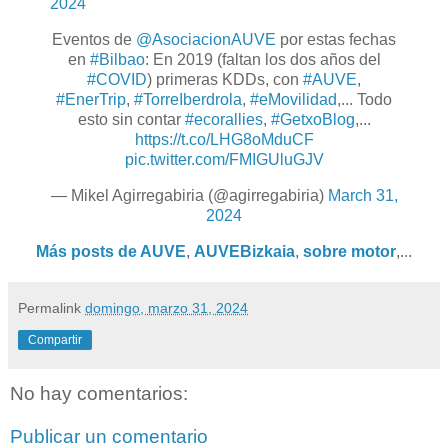
2024
Eventos de
@AsociacionAUVE
por estas fechas
en
#Bilbao
: En 2019 (faltan los dos años del
#COVID
) primeras KDDs, con
#AUVE
,
#EnerTrip
,
#TorreIberdrola
,
#eMovilidad
,... Todo
esto sin contar
#ecorallies
,
#GetxoBlog
,...
https://t.co/LHG8oMduCF
pic.twitter.com/FMIGUluGJV
— Mikel Agirregabiria (@agirregabiria)
March 31,
2024
Más posts de AUVE
,
AUVEBizkaia
,
sobre motor
,...
Permalink
domingo, marzo 31, 2024
Compartir
No hay comentarios:
Publicar un comentario