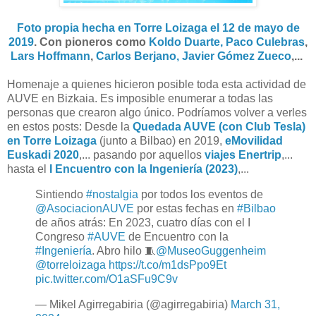
Foto propia hecha en Torre Loizaga el 12 de mayo de
2019
.
Con pioneros como
Koldo Duarte, Paco Culebras
,
Lars Hoffmann
,
Carlos Berjano, Javier Gómez Zueco
,...
Homenaje a quienes hicieron posible toda esta actividad de
AUVE en Bizkaia. Es imposible enumerar a todas las
personas que crearon algo único. Podríamos volver a verles
en estos posts: Desde la
Quedada AUVE (con Club Tesla)
en Torre Loizaga
(junto a Bilbao) en 2019,
eMovilidad
Euskadi 2020
,... pasando por aquellos
viajes Enertrip
,...
hasta el
I Encuentro con la Ingeniería (2023)
,...
Sintiendo
#nostalgia
por todos los eventos de
@AsociacionAUVE
por estas fechas en
#Bilbao
de años atrás: En 2023, cuatro días con el I
Congreso
#AUVE
de Encuentro con la
#Ingeniería
. Abro hilo 🧵
@MuseoGuggenheim
@torreloizaga
https://t.co/m1dsPpo9Et
pic.twitter.com/O1aSFu9C9v
— Mikel Agirregabiria (@agirregabiria)
March 31,