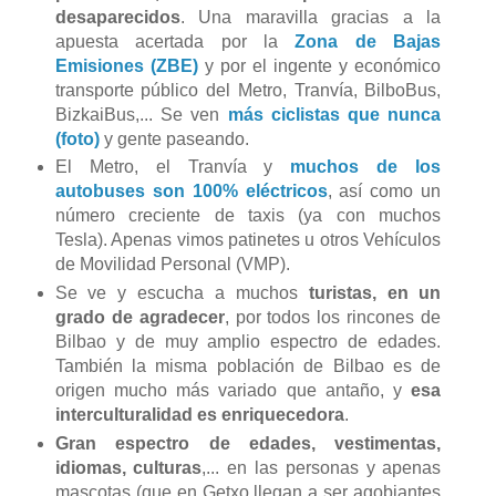
desaparecidos
. Una maravilla gracias a la
apuesta acertada por la
Zona de Bajas
Emisiones (ZBE)
y por el ingente y económico
transporte público del Metro, Tranvía, BilboBus,
BizkaiBus,... Se ven
más ciclistas que nunca
(foto)
y gente paseando.
El Metro, el Tranvía y
muchos de los
autobuses son 100% eléctricos
, así como un
número creciente de taxis (ya con muchos
Tesla). Apenas vimos patinetes u otros Vehículos
de Movilidad Personal (VMP).
Se ve y escucha a muchos
turistas, en un
grado de agradecer
, por todos los rincones de
Bilbao y de muy amplio espectro de edades.
También la misma población de Bilbao es de
origen mucho más variado que antaño, y
esa
interculturalidad es enriquecedora
.
Gran espectro de edades, vestimentas,
idiomas, culturas
,... en las personas y apenas
mascotas (que en Getxo llegan a ser agobiantes