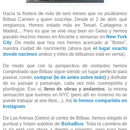
Hacía la friolera de más de seis meses que no pisábamos
Bilbao Carmen y quien suscribe. Desde el 2 de abril, qué
vergüenza. Hemos estado más en Teruel, Cartagena o
Madrid,... Pero es que se vive muy bien en Getxo y hemos
pasado muchos meses en Alicante y semanas en
New York
City
. De modo que hoy nos hemos acercado al "Botxo",
nuestra ciudad de nacimiento (ahora que
el lugar exacto
donde nacimos
ambos y miles de bilbaínos está en venta).
De modo que con la perspectiva de visitantes hemos
comprobado que Bilbao sigue siendo un lugar perfecto para
pasear, comer,
comprar (lo de antes sobre todo)
y disfrutar
de su paisaje y paisanaje, cada vez más cosmopolita y
plurilingüe. Eso sí,
lleno de obras y andamios
, la misma
sensación que tuvimos en NYC (pero allí en invierno no se
puede trabajar al aire libre,...). Así
lo hemos compartido en
Instagram
.
De Las Arenas (Getxo) al centro de Bilbao, hemos elegido el
puntual y limpio autobús de
BizkaiBus
. Toda la carretera de
la ría está con obras a diestro y siniestro, pero para bien