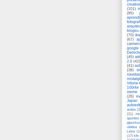
present
creativ
(101)
m
(95)
aprend
fotograf
arquite
blogeu
(70)
ik
(67)
a
carmen
google
Derech
(45)
ait
2.0
(42
(41)
as
(38)
si
navida
nostalg
Vitoria
100i4e
meme
(26)
ev
Japan
autoest
araba
(2
(21)
zie
apuntes 
gipuzko
ubidea
Leioa
(1
(17)
kfe