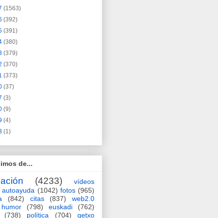
7
(1563)
6
(392)
5
(391)
4
(380)
3
(379)
2
(370)
1
(373)
0
(37)
7
(3)
0
(9)
9
(4)
3
(1)
imos de...
ación
(4233)
vídeos
autoayuda
(1042)
fotos
(965)
a
(842)
citas
(837)
web2.0
humor
(798)
euskadi
(762)
(738)
política
(704)
getxo