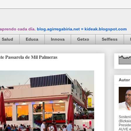
 aprendo cada día.
blog.agirregabiria.net = kideak.blogspot.com
Salud
Educa
Innova
Getxo
Selfless
te Passarela de Mil Palmeras
Autor
Sosteni
(Bizkaia
Preside
AUVE en