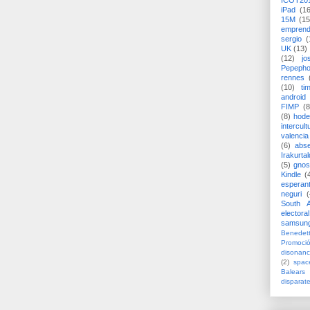
ICOT20
iPad
(1
15M
(15
emprend
sergio
(
UK
(13)
(12)
jo
Pepeph
rennes
(10)
ti
android
FIMP
(8
(8)
hode
intercult
valencia
(6)
abs
Irakurtal
(5)
gno
Kindle
(
esperan
neguri
(
South A
electoral
samsun
Benedett
Promoci
disonanc
(2)
spac
Balears
disparat