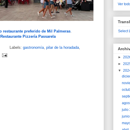
Ver todo
Transl
o restaurante preferido de Mil Palmeras
.
Select
 Restaurante Pizzería Passarela
Labels:
gastronomía
,
pilar de la horadada
,
Archi
►
202
►
202
▼
202
dici
novi
octu
sept
agos
juli
juni
may
abri