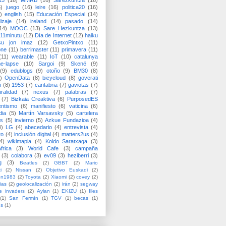
15
(16)
MMRB
(16)
Sarezkuntza
(16)
6)
juego
(16)
leire
(16)
politica20
(16)
)
english
(15)
Educación Especial
(14)
izaje
(14)
ireland
(14)
pasado
(14)
14)
MOOC
(13)
Sare_Hezkuntza
(13)
11minutu
(12)
Día de Internet
(12)
haiku
su jon imaz
(12)
GetxoPintxo
(11)
one
(11)
berrimaster
(11)
primavera
(11)
(11)
wearable
(11)
IoT
(10)
catalunya
me-lapse
(10)
Sargoi
(9)
Skené
(9)
(9)
edublogs
(9)
otoño
(9)
BM30
(8)
)
OpenData
(8)
bicycloud
(8)
goverati
i
(8)
1953
(7)
cantabria
(7)
gaviotas
(7)
uralidad
(7)
nexus
(7)
palabras
(7)
(7)
Bizkaia Creaktiva
(6)
PurposedES
entismo
(6)
manifiesto
(6)
vaticina
(6)
dia
(5)
Martín Varsavsky
(5)
cartelera
ss
(5)
invierno
(5)
Azkue Fundazioa
(4)
4)
LG
(4)
abecedario
(4)
entrevista
(4)
to
(4)
inclusión digital
(4)
matters2us
(4)
4)
wikimapia
(4)
Koldo Saratxaga
(3)
frica
(3)
World Cafe
(3)
campaña
(3)
colabora
(3)
ev09
(3)
heziberri
(3)
g
(3)
Beatles
(2)
GBBT
(2)
Mario
i
(2)
Nissan
(2)
Objetivo Euskadi
(2)
ón1983
(2)
Toyota
(2)
Xiaomi
(2)
covey
(2)
ias
(2)
geolocalización
(2)
irán
(2)
segway
e invaders
(2)
Aylan
(1)
EKIZU
(1)
Illes
(1)
San Fermín
(1)
TGV
(1)
becas
(1)
es
(1)