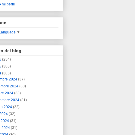
 mi perfil
ate
 Language
▼
vo del blog
6
(234)
5
(386)
4
(385)
embre 2024
(37)
embre 2024
(30)
bre 2024
(33)
iembre 2024
(31)
to 2024
(32)
o 2024
(32)
o 2024
(31)
o 2024
(31)
l 2024
(30)