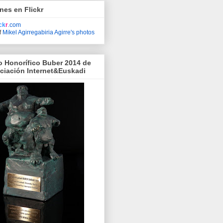
nes en Flickr
ick
r
.com
f
Mikel Agirregabiria Agirre's photos
o Honorífico Buber 2014 de
ociación Internet&Euskadi