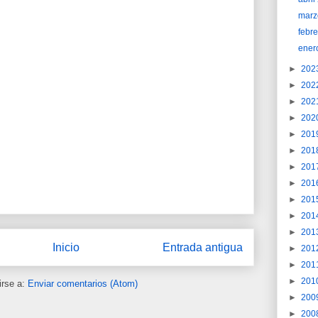
marz
febr
ener
►
202
►
202
►
202
►
202
►
201
►
201
►
201
►
201
►
201
►
201
►
201
Inicio
Entrada antigua
►
201
►
201
►
201
irse a:
Enviar comentarios (Atom)
►
200
►
200