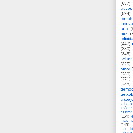
(687)
trucos
(594)
metáf
innova
arte
(
paz
(
felicid
(447)
(380)
(345)
twitter
(325)
amor
(280)
(271)
(248)
democ
getxob
trabaj
la hor
imágen
gastro
(154)
matemá
(145)
publici