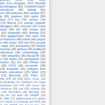
aciones
(121)
USA
(111)
idad
(111)
lenguaje
(107)
filosofía
icroblogging
(98)
ClubdeRomaGV
periodismo
(95)
kideak
(91)
ices
(89)
obituario
(89)
cuentos
(87)
ía
(85)
madurez
(84)
apple
(80)
ctura
(77)
top
(76)
verano
(74)
(73)
Murcia
(72)
puente colgante
asbloggers
(69)
concurso
(67)
móvil
jedrez
(66)
hdr
(66)
museo
(64)
(61)
biografías
(60)
libertad
(55)
(53)
guggenheim
(53)
radio
(53)
os Humanos
(49)
robots
(46)
juegos
or
(44)
eeepc
(43)
red
(43)
escuela
)
mapa
(42)
podcasting
(42)
tertulia
tronomía
(38)
belleza
(38)
politika20
ndicalismo
(38)
cortometraje
(36)
d
(36)
wikipedia
(36)
BiscayTIK
(34)
ia
(34)
teatro
(34)
portugalete
(33)
-Gasteiz
(31)
fon
(30)
iPhone
(30)
(29)
ACEX
(28)
encuentro
(28)
(28)
Euskaltel
(26)
software libre
entos educativos
(25)
fútbol
(25)
(23)
Microsoft
(23)
Paris
(23)
ima
(23)
hó
(23)
Darío Urzay
(22)
2)
Barakaldo
(21)
Telefónica
(21)
moda
ntziaastea
(21)
G30
(20)
Lexus
(20)
históricos
(20)
cita
(20)
cronista
(20)
a
(20)
informática
(20)
liderazgo
(20)
(20)
etb
(19)
Audi
(18)
HAMAR
(18)
8)
7alde
(17)
adolescencia
(17)
ainhoa
(17)
teruel
(17)
Donostia
(16)
EITB
(16)