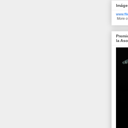
Imáge
www.
fl
More o
Premi
la As