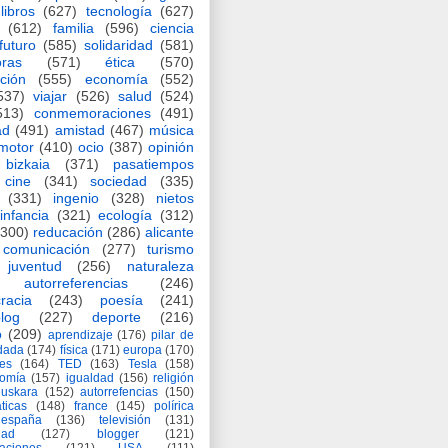
libros
(627)
tecnología
(627)
(612)
familia
(596)
ciencia
futuro
(585)
solidaridad
(581)
oras
(571)
ética
(570)
ción
(555)
economía
(552)
537)
viajar
(526)
salud
(524)
513)
conmemoraciones
(491)
ad
(491)
amistad
(467)
música
motor
(410)
ocio
(387)
opinión
bizkaia
(371)
pasatiempos
cine
(341)
sociedad
(335)
(331)
ingenio
(328)
nietos
infancia
(321)
ecología
(312)
(300)
reducación
(286)
alicante
comunicación
(277)
turismo
juventud
(256)
naturaleza
autorreferencias
(246)
racia
(243)
poesía
(241)
log
(227)
deporte
(216)
o
(209)
aprendizaje
(176)
pilar de
adada
(174)
física
(171)
europa
(170)
es
(164)
TED
(163)
Tesla
(158)
nomía
(157)
igualdad
(156)
religión
euskara
(152)
autorrefencias
(150)
ticas
(148)
france
(145)
polírica
españa
(136)
televisión
(131)
dad
(127)
blogger
(121)