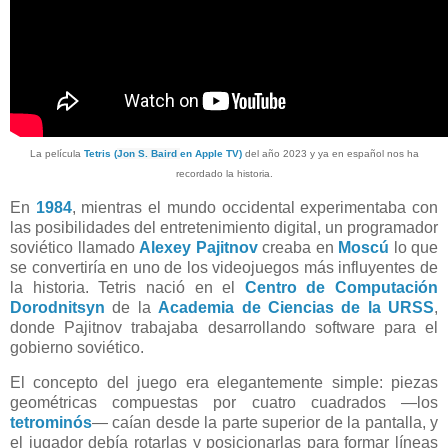
La película
Tet
ris (
Jon S. Baird
en
Apple TV)
del año 2023 y ya en español nos ha
recordado la historia.
En
1984
, mientras el mundo occidental experimentaba con
las posibilidades del entretenimiento digital, un programador
soviético llamado
Alexey Pajitnov
creaba en
Moscú
lo que
se convertiría en uno de los videojuegos más influyentes de
la historia. Tetris nació en el
Centro de Computación
Dorodnitsyn
de la
Academia de Ciencias de la URSS
,
donde Pajitnov trabajaba desarrollando software para el
gobierno soviético.
El concepto del juego era elegantemente simple: piezas
geométricas compuestas por cuatro cuadrados —los
tetrominós
— caían desde la parte superior de la pantalla, y
el jugador debía rotarlas y posicionarlas para formar líneas