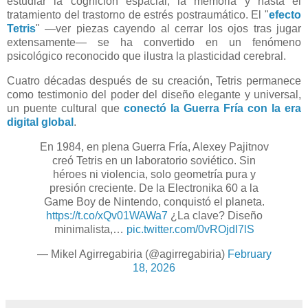
estudiar la cognición espacial, la memoria y hasta el
tratamiento del trastorno de estrés postraumático. El "
efecto
Tetris
" —ver piezas cayendo al cerrar los ojos tras jugar
extensamente— se ha convertido en un fenómeno
psicológico reconocido que ilustra la plasticidad cerebral.
Cuatro décadas después de su creación, Tetris permanece
como testimonio del poder del diseño elegante y universal,
un puente cultural que
conectó la Guerra Fría con la era
digital global
.
En 1984, en plena Guerra Fría, Alexey Pajitnov
creó Tetris en un laboratorio soviético. Sin
héroes ni violencia, solo geometría pura y
presión creciente. De la Electronika 60 a la
Game Boy de Nintendo, conquistó el planeta.
https://t.co/xQv01WAWa7
¿La clave? Diseño
minimalista,…
pic.twitter.com/0vROjdI7lS
— Mikel Agirregabiria (@agirregabiria)
February
18, 2026