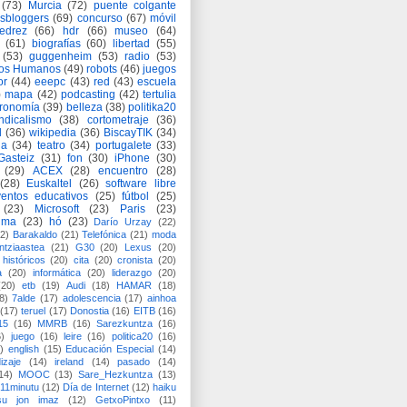
(73)
Murcia
(72)
puente colgante
asbloggers
(69)
concurso
(67)
móvil
jedrez
(66)
hdr
(66)
museo
(64)
(61)
biografías
(60)
libertad
(55)
(53)
guggenheim
(53)
radio
(53)
os Humanos
(49)
robots
(46)
juegos
or
(44)
eeepc
(43)
red
(43)
escuela
)
mapa
(42)
podcasting
(42)
tertulia
tronomía
(39)
belleza
(38)
politika20
ndicalismo
(38)
cortometraje
(36)
d
(36)
wikipedia
(36)
BiscayTIK
(34)
ia
(34)
teatro
(34)
portugalete
(33)
-Gasteiz
(31)
fon
(30)
iPhone
(30)
(29)
ACEX
(28)
encuentro
(28)
(28)
Euskaltel
(26)
software libre
entos educativos
(25)
fútbol
(25)
(23)
Microsoft
(23)
Paris
(23)
ima
(23)
hó
(23)
Darío Urzay
(22)
2)
Barakaldo
(21)
Telefónica
(21)
moda
ntziaastea
(21)
G30
(20)
Lexus
(20)
históricos
(20)
cita
(20)
cronista
(20)
a
(20)
informática
(20)
liderazgo
(20)
(20)
etb
(19)
Audi
(18)
HAMAR
(18)
8)
7alde
(17)
adolescencia
(17)
ainhoa
(17)
teruel
(17)
Donostia
(16)
EITB
(16)
15
(16)
MMRB
(16)
Sarezkuntza
(16)
6)
juego
(16)
leire
(16)
politica20
(16)
)
english
(15)
Educación Especial
(14)
izaje
(14)
ireland
(14)
pasado
(14)
14)
MOOC
(13)
Sare_Hezkuntza
(13)
11minutu
(12)
Día de Internet
(12)
haiku
su jon imaz
(12)
GetxoPintxo
(11)