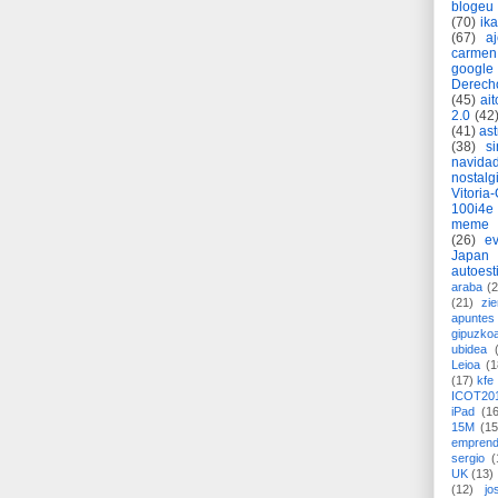
blogeu
(70)
ik
(67)
a
carmen
google
Derech
(45)
ait
2.0
(42
(41)
as
(38)
si
navida
nostalg
Vitoria
100i4e
meme
(26)
ev
Japan
autoest
araba
(2
(21)
zie
apuntes 
gipuzko
ubidea
Leioa
(1
(17)
kfe
ICOT20
iPad
(1
15M
(15
emprend
sergio
(
UK
(13)
(12)
jo