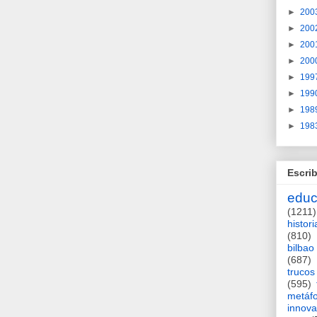
►
200
►
200
►
200
►
200
►
199
►
199
►
198
►
198
Escrib
educ
(1211)
histori
(810)
bilbao
(687)
trucos
(595)
metáf
innova