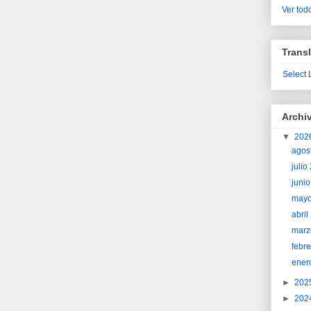
Ver todo
Transl
Select
Archi
▼
202
agos
juli
juni
may
abri
marz
febr
ener
►
202
►
202