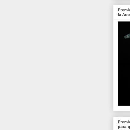
Premi
la As
Premi
para 