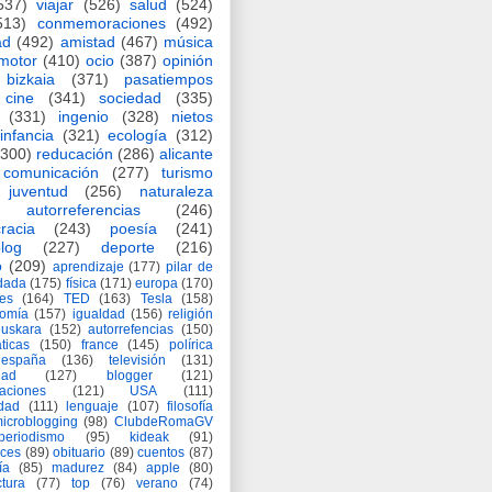
537)
viajar
(526)
salud
(524)
513)
conmemoraciones
(492)
ad
(492)
amistad
(467)
música
motor
(410)
ocio
(387)
opinión
bizkaia
(371)
pasatiempos
cine
(341)
sociedad
(335)
(331)
ingenio
(328)
nietos
infancia
(321)
ecología
(312)
(300)
reducación
(286)
alicante
comunicación
(277)
turismo
juventud
(256)
naturaleza
autorreferencias
(246)
racia
(243)
poesía
(241)
log
(227)
deporte
(216)
o
(209)
aprendizaje
(177)
pilar de
adada
(175)
física
(171)
europa
(170)
es
(164)
TED
(163)
Tesla
(158)
nomía
(157)
igualdad
(156)
religión
euskara
(152)
autorrefencias
(150)
ticas
(150)
france
(145)
polírica
españa
(136)
televisión
(131)
dad
(127)
blogger
(121)
aciones
(121)
USA
(111)
idad
(111)
lenguaje
(107)
filosofía
icroblogging
(98)
ClubdeRomaGV
periodismo
(95)
kideak
(91)
ices
(89)
obituario
(89)
cuentos
(87)
ía
(85)
madurez
(84)
apple
(80)
ctura
(77)
top
(76)
verano
(74)