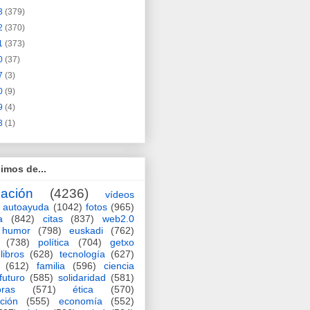
3
(379)
2
(370)
1
(373)
0
(37)
7
(3)
0
(9)
9
(4)
3
(1)
imos de...
ación
(4236)
vídeos
autoayuda
(1042)
fotos
(965)
a
(842)
citas
(837)
web2.0
humor
(798)
euskadi
(762)
(738)
política
(704)
getxo
libros
(628)
tecnología
(627)
(612)
familia
(596)
ciencia
futuro
(585)
solidaridad
(581)
oras
(571)
ética
(570)
ción
(555)
economía
(552)