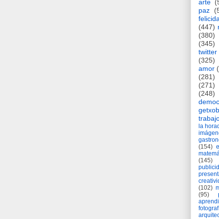
arte
(
paz
(
felicid
(447)
(380)
(345)
twitter
(325)
amor
(281)
(271)
(248)
democ
getxob
trabaj
la hor
imágen
gastro
(154)
matemá
(145)
publici
present
creativ
(102)
m
(95)
aprend
fotograf
arquite