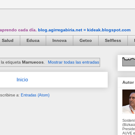
 aprendo cada día.
blog.agirregabiria.net = kideak.blogspot.com
Salud
Educa
Innova
Getxo
Selfless
la etiqueta
Marruecos
.
Mostrar todas las entradas
Inicio
Autor
scribirse a:
Entradas (Atom)
Sosteni
(Bizkaia
Preside
AUVE en