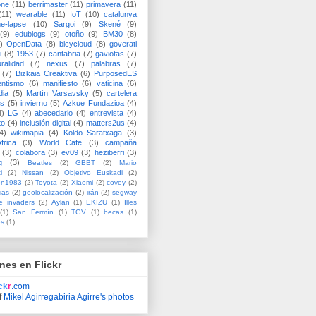
one
(11)
berrimaster
(11)
primavera
(11)
(11)
wearable
(11)
IoT
(10)
catalunya
me-lapse
(10)
Sargoi
(9)
Skené
(9)
(9)
edublogs
(9)
otoño
(9)
BM30
(8)
)
OpenData
(8)
bicycloud
(8)
goverati
i
(8)
1953
(7)
cantabria
(7)
gaviotas
(7)
uralidad
(7)
nexus
(7)
palabras
(7)
(7)
Bizkaia Creaktiva
(6)
PurposedES
entismo
(6)
manifiesto
(6)
vaticina
(6)
dia
(5)
Martín Varsavsky
(5)
cartelera
ss
(5)
invierno
(5)
Azkue Fundazioa
(4)
4)
LG
(4)
abecedario
(4)
entrevista
(4)
to
(4)
inclusión digital
(4)
matters2us
(4)
4)
wikimapia
(4)
Koldo Saratxaga
(3)
frica
(3)
World Cafe
(3)
campaña
(3)
colabora
(3)
ev09
(3)
heziberri
(3)
g
(3)
Beatles
(2)
GBBT
(2)
Mario
i
(2)
Nissan
(2)
Objetivo Euskadi
(2)
ón1983
(2)
Toyota
(2)
Xiaomi
(2)
covey
(2)
ias
(2)
geolocalización
(2)
irán
(2)
segway
e invaders
(2)
Aylan
(1)
EKIZU
(1)
Illes
(1)
San Fermín
(1)
TGV
(1)
becas
(1)
es
(1)
nes en Flickr
ick
r
.com
f
Mikel Agirregabiria Agirre's photos