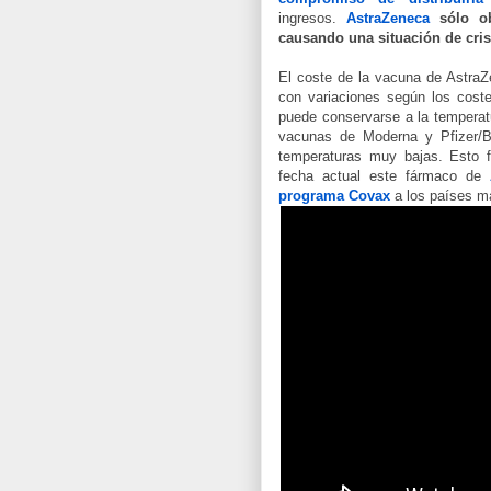
ingresos.
AstraZeneca
sólo o
causando una situación de cri
El coste de la vacuna de AstraZ
con variaciones según los coste
puede conservarse a la temperatu
vacunas de Moderna y Pfizer/B
temperaturas muy bajas. Esto f
fecha actual este fármaco de
programa Covax
a los países m