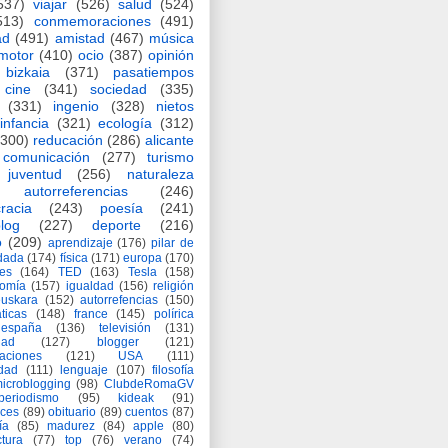
537)
viajar
(526)
salud
(524)
513)
conmemoraciones
(491)
ad
(491)
amistad
(467)
música
motor
(410)
ocio
(387)
opinión
bizkaia
(371)
pasatiempos
cine
(341)
sociedad
(335)
(331)
ingenio
(328)
nietos
infancia
(321)
ecología
(312)
(300)
reducación
(286)
alicante
comunicación
(277)
turismo
juventud
(256)
naturaleza
autorreferencias
(246)
racia
(243)
poesía
(241)
log
(227)
deporte
(216)
o
(209)
aprendizaje
(176)
pilar de
adada
(174)
física
(171)
europa
(170)
es
(164)
TED
(163)
Tesla
(158)
nomía
(157)
igualdad
(156)
religión
euskara
(152)
autorrefencias
(150)
ticas
(148)
france
(145)
polírica
españa
(136)
televisión
(131)
dad
(127)
blogger
(121)
aciones
(121)
USA
(111)
idad
(111)
lenguaje
(107)
filosofía
icroblogging
(98)
ClubdeRomaGV
periodismo
(95)
kideak
(91)
ices
(89)
obituario
(89)
cuentos
(87)
ía
(85)
madurez
(84)
apple
(80)
ctura
(77)
top
(76)
verano
(74)