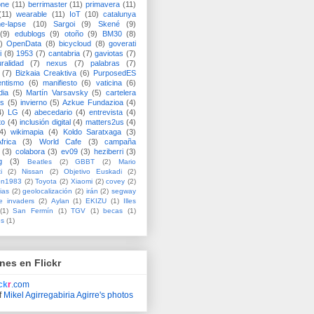
one
(11)
berrimaster
(11)
primavera
(11)
(11)
wearable
(11)
IoT
(10)
catalunya
me-lapse
(10)
Sargoi
(9)
Skené
(9)
(9)
edublogs
(9)
otoño
(9)
BM30
(8)
)
OpenData
(8)
bicycloud
(8)
goverati
i
(8)
1953
(7)
cantabria
(7)
gaviotas
(7)
uralidad
(7)
nexus
(7)
palabras
(7)
(7)
Bizkaia Creaktiva
(6)
PurposedES
entismo
(6)
manifiesto
(6)
vaticina
(6)
dia
(5)
Martín Varsavsky
(5)
cartelera
ss
(5)
invierno
(5)
Azkue Fundazioa
(4)
4)
LG
(4)
abecedario
(4)
entrevista
(4)
to
(4)
inclusión digital
(4)
matters2us
(4)
4)
wikimapia
(4)
Koldo Saratxaga
(3)
frica
(3)
World Cafe
(3)
campaña
(3)
colabora
(3)
ev09
(3)
heziberri
(3)
g
(3)
Beatles
(2)
GBBT
(2)
Mario
i
(2)
Nissan
(2)
Objetivo Euskadi
(2)
ón1983
(2)
Toyota
(2)
Xiaomi
(2)
covey
(2)
ias
(2)
geolocalización
(2)
irán
(2)
segway
e invaders
(2)
Aylan
(1)
EKIZU
(1)
Illes
(1)
San Fermín
(1)
TGV
(1)
becas
(1)
es
(1)
nes en Flickr
ick
r
.com
f
Mikel Agirregabiria Agirre's photos