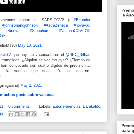
Premi
la As
e vacunas contra el SARS-COV2💉
#Ecuador
#johnsonandjohnson
#AstraZeneca
#novavax
#Sinovac
#Sinopharm
#VacunaCOVID19
Rsh
JulioMJ98)
May 18, 2021
aEJGV
que hoy me vacunarán en el
@BEC_Bilbao
s cumplidos. ¿Alguien se vacunó ayer? ¿Tiempo de
 han convocado con cuatro dígitos de precisión,...
nte la vacuna que sea,... Ya os contaré.
t
irregabiria)
May 2, 2021
 muchos posts sobre vacunas
.
21
0 comments
Labels:
autorreferencias
,
Barakaldo
,
ía
Premi
para 