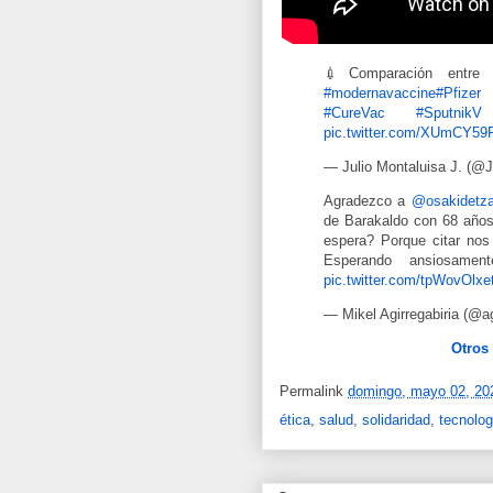
💉Comparación entr
#modernavaccine
#Pfizer
#CureVac
#SputnikV
pic.twitter.com/XUmCY59
— Julio Montaluisa J. (@
Agradezco a
@osakidetz
de Barakaldo con 68 año
espera? Porque citar nos
Esperando ansiosame
pic.twitter.com/tpWovOlxe
— Mikel Agirregabiria (@ag
Otros
Permalink
domingo, mayo 02, 20
ética
,
salud
,
solidaridad
,
tecnolog