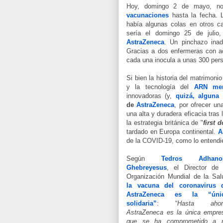
Hoy, domingo 2 de mayo, n
vacunaciones
hasta la fecha. L
había algunas colas en otros c
sería el domingo 25 de juli
AstraZeneca
. Un pinchazo inad
Gracias a dos enfermeras con ac
cada una inocula a unas 300 pers
Si bien la historia del matrimon
y la tecnología del
ARN men
innovadoras (y,
quizá, alguna 
de
AstraZeneca
, por ofrecer un
una alta y duradera eficacia tras 
la estrategia británica de
 "
first d
tardado en Europa continental.
A
de la COVID-19, como lo entendie
Según
Tedros Adhan
Ghebreyesus
, el Director de 
Organización Mundial de la Sal
la vacuna del coronavirus 
AstraZeneca es la “úni
solidaria”
:
“
Hasta ahor
AstraZeneca es la única empre
que se ha comprometido a 