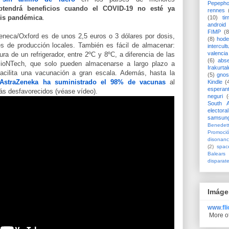
Pepeph
btendrá beneficios cuando el COVID-19 no esté ya
rennes
sis pandémica
.
(10)
ti
android
FIMP
(8
eneca/Oxford es de unos 2,5 euros o 3 dólares por dosis,
(8)
hode
s de producción locales. También es fácil de almacenar:
intercult
valencia
ra de un refrigerador, entre 2ºC y 8ºC, a diferencia de las
(6)
abs
ioNTech, que solo pueden almacenarse a largo plazo a
Irakurtal
acilita una vacunación a gran escala. Además, hasta la
(5)
gno
AstraZeneka ha suministrado el 98% de vacunas
al
Kindle
(
esperan
ás desfavorecidos (véase vídeo).
neguri
(
South A
electoral
samsun
Benedett
Promoci
disonanc
(2)
spac
Balears
disparat
Imáge
www.
fl
More o