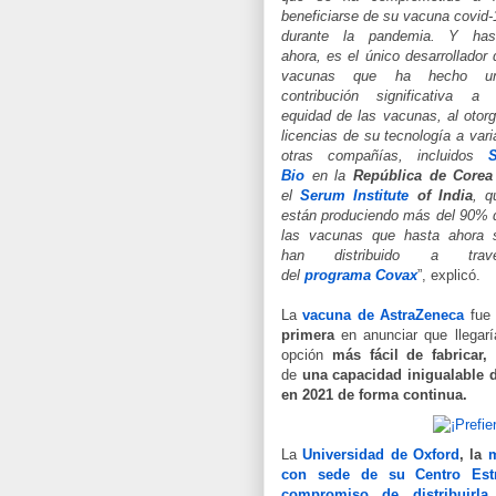
beneficiarse de su vacuna covid-
durante la pandemia. Y has
ahora, es el único desarrollador 
vacunas que ha hecho u
contribución significativa a 
equidad de las vacunas, al otorg
licencias de su tecnología a vari
otras compañías, incluidos
Bio
en la
República de Corea
el
Serum Institute
of India
, q
están produciendo más del 90% 
las vacunas que hasta ahora 
han distribuido a trav
del
programa Covax
”, explicó.
La
vacuna de AstraZeneca
fu
primera
en anunciar que llegar
opción
más fácil de fabricar,
de
una capacidad inigualable d
en 2021 de forma continua.
La
Universidad de Oxford
, la
m
con sede de su Centro Est
compromiso de distribuirl