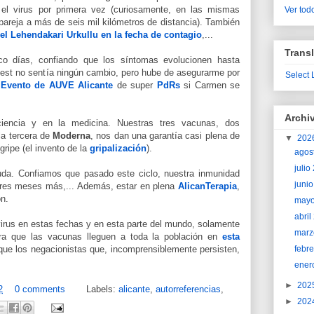
l virus por primera vez (curiosamente, en las mismas
Ver todo
 pareja a más de seis mil kilómetros de distancia). También
el Lehendakari Urkullu en la fecha de contagio
,...
Transl
o días, confiando que los síntomas evolucionen hasta
test no sentía ningún cambio, pero hube de asegurarme por
Select
l
Evento de AUVE Alicante
de super
PdRs
si Carmen se
Archi
iencia y en la medicina. Nuestras tres vacunas, dos
la tercera de
Moderna
, nos dan una garantía casi plena de
▼
202
ripe (el invento de la
gripalización
).
agos
juli
uda. Confiamos que pasado este ciclo, nuestra inmunidad
juni
tres meses más,... Además, estar en plena
AlicanTerapia
,
ón.
may
abri
virus en estas fechas y en esta parte del mundo, solamente
marz
ra que las vacunas lleguen a toda la población en
esta
febr
ue los negacionistas que, incomprensiblemente persisten,
ener
►
202
2
0 comments
Labels:
alicante
,
autorreferencias
,
►
202