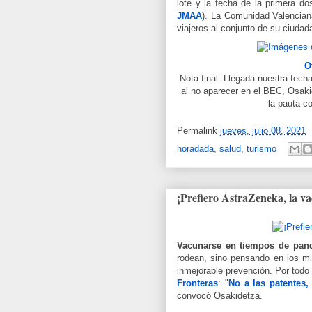
lote y la fecha de la primera d
JMAA
). La Comunidad Valencian
viajeros al conjunto de su ciudad
O
Nota final: Llegada nuestra fech
al no aparecer en el BEC, Osak
la pauta c
Permalink
jueves, julio 08, 2021
horadada
,
salud
,
turismo
¡Prefiero AstraZeneka, la va
Vacunarse en tiempos de pa
rodean, sino pensando en los mi
inmejorable prevención. Por tod
Fronteras
: "
No a las patentes
convocó Osakidetza.