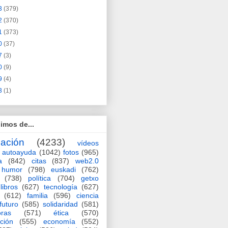
3
(379)
2
(370)
1
(373)
0
(37)
7
(3)
0
(9)
9
(4)
3
(1)
imos de...
ación
(4233)
vídeos
autoayuda
(1042)
fotos
(965)
a
(842)
citas
(837)
web2.0
humor
(798)
euskadi
(762)
(738)
política
(704)
getxo
libros
(627)
tecnología
(627)
(612)
familia
(596)
ciencia
futuro
(585)
solidaridad
(581)
oras
(571)
ética
(570)
ción
(555)
economía
(552)