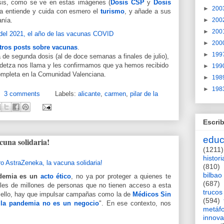
osis, como se ve en estas imágenes (
Dosis CSP
y
Dosis
►
200
a entiende y cuida con esmero el
turismo
, y añade a sus
►
200
anía.
►
200
►
200
tros posts sobre vacunas
.
►
199
a de segunda dosis (al de doce semanas a finales de julio),
idetza nos llama y les confirmamos que ya hemos recibido
►
199
ompleta en la Comunidad Valenciana.
►
198
►
198
3 comments
Labels:
alicante
,
carmen
,
pilar de la
Escrib
educ
cuna solidaria!
(1211)
histori
(810)
bilbao
ndemia es un
acto ético
, no ya por proteger a quienes te
(687)
les de millones de personas que no tienen acceso a esta
trucos
o ello, hay que impulsar campañas como la de
Médicos Sin
(594)
, la pandemia no es un negocio
". En ese contexto, nos
metáf
innova