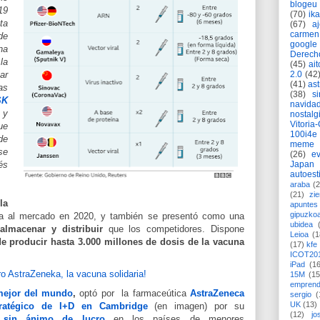
blogeu
19
(70)
ik
ta
(67)
a
carmen
de
google
na
Derech
la
(45)
ait
2.0
(42
ar
(41)
as
as
(38)
si
SK
navida
y
nostalg
Vitoria
ue
100i4e
de
meme
se
(26)
ev
Japan
és
autoest
araba
(2
(21)
zie
e
la
apuntes 
gipuzko
ía al mercado en 2020, y también se presentó como una
ubidea
 alma
cenar y distribuir
que los competidores. Dispone
Leioa
(1
e producir hasta 3.000 millones de dosis de la vacuna
(17)
kfe
ICOT20
iPad
(1
15M
(15
emprend
ejor del mundo
,
optó por la farmaceútica
AstraZeneca
sergio
(
UK
(13)
ratégico de I+D en Cambridge
(en imagen) por su
(12)
jo
a sin ánimo de lucro
en los países de menores