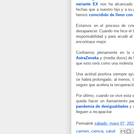
variante EX
nos ha alcanzado e
fechas que a nuestro hijo y a su
hemos
coincidido de lleno con 
Estamos en el proceso de cinc
desaparecer. Cuando me hice el 
responsabilidad y para acudir a
encontrase mejor.
Confiamos plenamente en la c
AstraZeneka
y (media dosis) de 
que esto será como una molesta g
Una actitud positiva siempre ay
se habrá prolongado, al menos, 
seguro que acelera la recuperaci
Por último, cuando se vive esta 
queda hacer un llamamiento pa
pandemia de desigualdades
y q
lleguen a recapacitar.
Permalink
sábado, mayo 07, 202
carmen
,
ciencia
,
salud