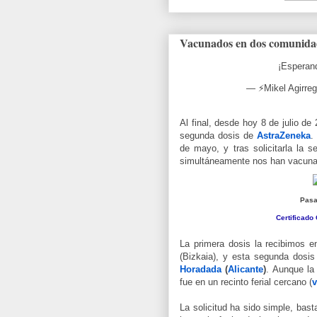
Vacunados en dos comunidad
¡Esperan
— ⚡Mikel Agirreg
Al final, desde hoy 8 de julio 
segunda dosis de
AstraZeneka
.
de mayo, y tras solicitarla la 
simultáneamente nos han vacuna
Pasa
Certificado
La primera dosis la
recibimos e
(Bizkaia), y esta segunda dosi
Horadada
(
Alicante
)
. Aunque la
fue en un recinto ferial cercano (
v
La solicitud ha sido simple, bas