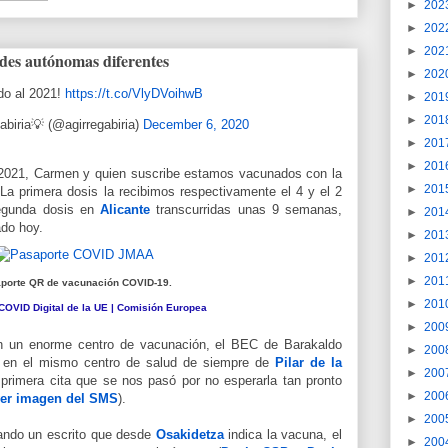
►
202
►
202
►
202
es autónomas diferentes
►
202
do al 2021!
https://t.co/VlyDVoihwB
►
201
►
201
abiria💡 (@agirregabiria)
December 6, 2020
►
201
►
201
de 2021, Carmen y quien suscribe estamos vacunados con la
►
201
 La primera dosis la recibimos respectivamente el 4 y el 2
segunda dosis en
Alicante
transcurridas unas 9 semanas,
►
201
do hoy.
►
201
►
201
►
201
porte QR de vacunación COVID-19.
►
201
 COVID Digital de la UE | Comisión Europea
►
200
n un enorme centro de vacunación, el BEC de Barakaldo
►
200
s en el mismo centro de salud de siempre de
Pilar de la
►
200
 primera cita que se nos pasó por no esperarla tan pronto
►
200
er imagen del SMS
).
►
200
tando un escrito que desde
Osakidetza
indica la vacuna, el
►
200