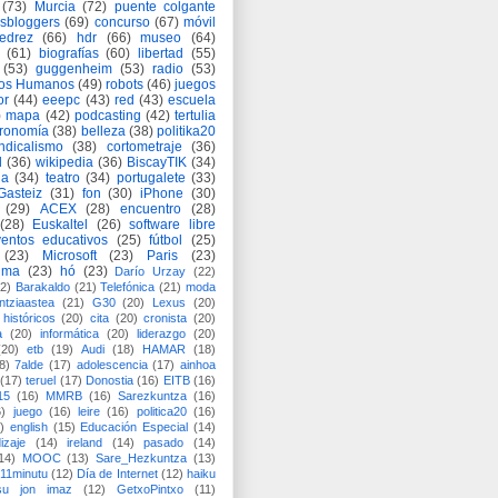
(73)
Murcia
(72)
puente colgante
asbloggers
(69)
concurso
(67)
móvil
jedrez
(66)
hdr
(66)
museo
(64)
(61)
biografías
(60)
libertad
(55)
(53)
guggenheim
(53)
radio
(53)
os Humanos
(49)
robots
(46)
juegos
or
(44)
eeepc
(43)
red
(43)
escuela
)
mapa
(42)
podcasting
(42)
tertulia
tronomía
(38)
belleza
(38)
politika20
ndicalismo
(38)
cortometraje
(36)
d
(36)
wikipedia
(36)
BiscayTIK
(34)
ia
(34)
teatro
(34)
portugalete
(33)
-Gasteiz
(31)
fon
(30)
iPhone
(30)
(29)
ACEX
(28)
encuentro
(28)
(28)
Euskaltel
(26)
software libre
entos educativos
(25)
fútbol
(25)
(23)
Microsoft
(23)
Paris
(23)
ima
(23)
hó
(23)
Darío Urzay
(22)
2)
Barakaldo
(21)
Telefónica
(21)
moda
ntziaastea
(21)
G30
(20)
Lexus
(20)
históricos
(20)
cita
(20)
cronista
(20)
a
(20)
informática
(20)
liderazgo
(20)
(20)
etb
(19)
Audi
(18)
HAMAR
(18)
8)
7alde
(17)
adolescencia
(17)
ainhoa
(17)
teruel
(17)
Donostia
(16)
EITB
(16)
15
(16)
MMRB
(16)
Sarezkuntza
(16)
6)
juego
(16)
leire
(16)
politica20
(16)
)
english
(15)
Educación Especial
(14)
izaje
(14)
ireland
(14)
pasado
(14)
14)
MOOC
(13)
Sare_Hezkuntza
(13)
11minutu
(12)
Día de Internet
(12)
haiku
su jon imaz
(12)
GetxoPintxo
(11)