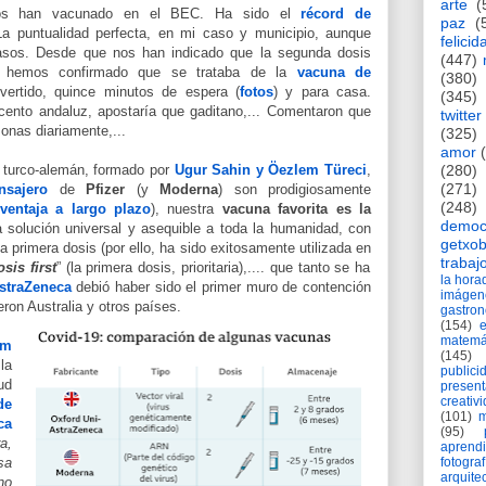
arte
(
os han vacunado en el BEC. Ha sido el
récord de
paz
(
a puntualidad perfecta, en mi caso y municipio, aunque
felicid
asos. Desde que nos han indicado que la segunda dosis
(447)
o, hemos confirmado que se trataba de la
vacuna de
(380)
vertido, quince minutos de espera (
fotos
) y para casa.
(345)
ento andaluz, apostaría que gaditano,... Comentaron que
twitter
onas diariamente,...
(325)
amor
(280)
io turco-alemán, formado por
Ugur Sahin y Öezlem Türeci
,
(271)
sajero
de
Pfizer
(y
Moderna
) son prodigiosamente
(248)
ventaja a largo plazo
), nuestra
vacuna favorita es la
democ
a solución universal y asequible a toda la humanidad, con
getxob
la primera dosis (por ello, ha sido exitosamente utilizada en
trabaj
osis first
” (la primera dosis, prioritaria),...
. que tanto se ha
la hor
straZeneca
debió haber sido el primer muro de contención
imágen
ron Australia y otros países.
gastro
(154)
matemá
om
(145)
la
publici
ud
present
creativ
de
(101)
m
ca
(95)
a,
aprend
fotograf
sa
arquite
no