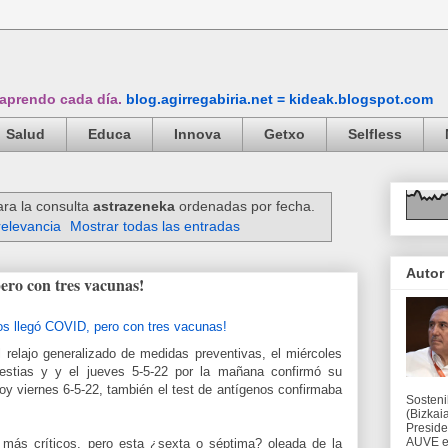
 aprendo cada día.
blog.agirregabiria.net = kideak.blogspot.com
Salud
Educa
Innova
Getxo
Selfless
ra la consulta
astrazeneka
ordenadas por fecha.
relevancia
Mostrar todas las entradas
Autor
pero con tres vacunas!
 relajo generalizado de medidas preventivas, el miércoles
stias y y el jueves 5-5-22 por la mañana confirmó su
oy viernes 6-5-22, también el test de antígenos confirmaba
Sosteni
(Bizkaia
Preside
AUVE en
ás críticos, pero esta ¿sexta o séptima? oleada de la