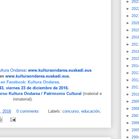
►
202
►
202
►
202
►
202
►
201
►
201
►
201
►
201
►
201
►
201
ultura Ondarea
:
www.kulturaondarea.euskadi.eus
►
201
 en
www.kulturaondarea.euskadi.eus
.
►
201
 en Facebook: Kultura Ondarea
.
3, viernes 23 de diciembre de 2016
.
►
201
rso Kultura Ondarea / Patrimonio Cultural
(material e
►
201
inmaterial).
►
200
►
200
, 2016
0 comments
Labels:
concurso
,
educación
,
►
200
►
200
►
200
►
200