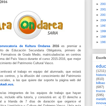
2016
►
200
►
200
►
200
►
200
►
199
►
199
►
198
►
198
convocatoria de Kultura Ondarea
2016
es premiar a
rto de Educación Secundaria Obligatoria, primero de
s Formativos de Grado Medio, matriculados/as en centros
Escrib
oma del País Vasco durante el curso 2015-2016, que mejor
ocimiento del Patrimonio Cultural Vasco.
educ
(1211)
entivará el trabajo en equipo del alumnado, que estará
histori
los centros, y la difusión del conocimiento del Patrimonio
(810)
sociales, a las que quiere dar soporte la página web del
bilbao
skadi.eus
.
(687)
trucos
s/as integrantes de los equipos de trabajo que hayan
(595)
s, incluido el/la tutor/a, y consistirá en: a) El derecho a
metáf
ural a Irlanda de 7 días de duración que organice el
innova
tica Lingüística y Cultura del Gobierno Vasco. Un/a guía