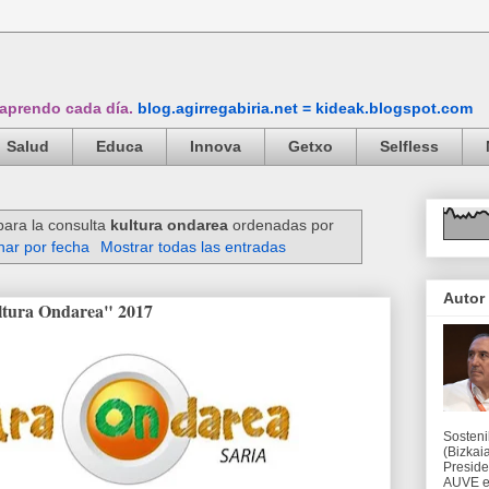
 aprendo cada día.
blog.agirregabiria.net = kideak.blogspot.com
Salud
Educa
Innova
Getxo
Selfless
para la consulta
kultura ondarea
ordenadas por
ar por fecha
Mostrar todas las entradas
Autor
ltura Ondarea" 2017
Sosteni
(Bizkaia
Preside
AUVE en