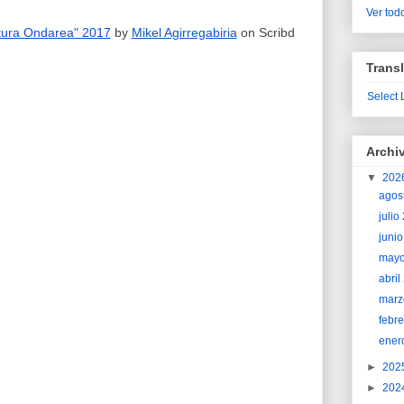
Ver todo
ltura Ondarea" 2017
by
Mikel Agirregabiria
on Scribd
Transl
Select
Archi
▼
202
agos
juli
juni
may
abri
marz
febr
ener
►
202
►
202