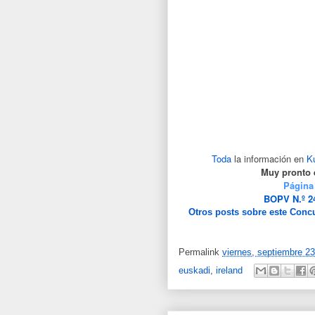
Toda
la información en
K
Muy pronto
Página
BOPV N.º 24
Otros posts sobre este Concu
Permalink
viernes, septiembre 23
euskadi
,
ireland