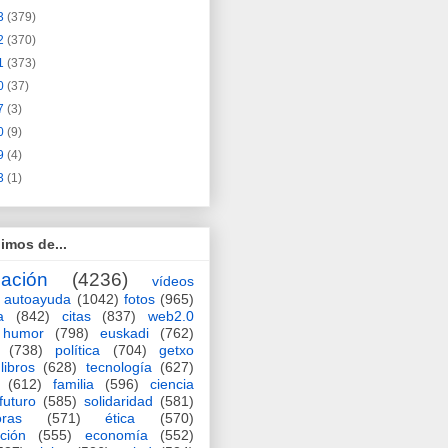
3
(379)
2
(370)
1
(373)
0
(37)
7
(3)
0
(9)
9
(4)
3
(1)
imos de...
ación
(4236)
vídeos
autoayuda
(1042)
fotos
(965)
a
(842)
citas
(837)
web2.0
humor
(798)
euskadi
(762)
(738)
política
(704)
getxo
libros
(628)
tecnología
(627)
(612)
familia
(596)
ciencia
futuro
(585)
solidaridad
(581)
oras
(571)
ética
(570)
ción
(555)
economía
(552)