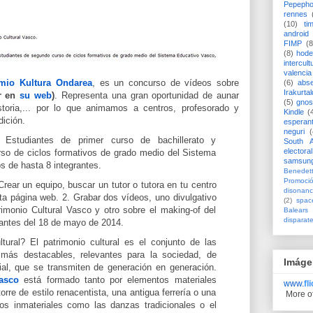
Pepeph
rennes
(10)
ti
android
FIMP
(8
(8)
hode
intercult
valencia
mio Kultura Ondarea
, es un concurso de vídeos sobre
(6)
abs
Irakurtal
r en
su web
)
. Representa una gran oportunidad de aunar
(5)
gno
historia,... por lo que animamos a centros, profesorado y
Kindle
(
dición.
esperan
neguri
(
 Estudiantes de primer curso de bachillerato y
South A
electoral
so de ciclos formativos de grado medio del Sistema
samsun
s de hasta 8 integrantes.
Benedett
Promoci
ear un equipo, buscar un tutor o tutora en tu centro
disonanc
sta página web. 2. Grabar dos vídeos, uno divulgativo
(2)
spac
imonio Cultural Vasco y otro sobre el making-of del
Balears
disparat
 antes del 18 de mayo de 2014.
ural? El patrimonio cultural es el conjunto de las
más destacables, relevantes para la sociedad, de
Imáge
rial, que se transmiten de generación en generación.
Vasco
está formado tanto por elementos materiales
www.
fl
rre de estilo renacentista, una antigua ferrería o una
More o
s inmateriales como las danzas tradicionales o el