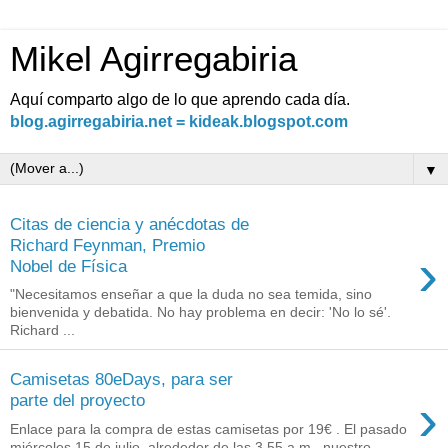
Mikel Agirregabiria
Aquí comparto algo de lo que aprendo cada día.
blog.agirregabiria.net = kideak.blogspot.com
▼
Citas de ciencia y anécdotas de
Richard Feynman, Premio
›
Nobel de Física
"Necesitamos enseñar a que la duda no sea temida, sino
bienvenida y debatida. No hay problema en decir: 'No lo sé'.
Richard ...
Camisetas 80eDays, para ser
›
parte del proyecto
Enlace para la compra de estas camisetas por 19€ . El pasado
miércoles 15 de julio, alrededor de las 3.55 a.m., nuestro