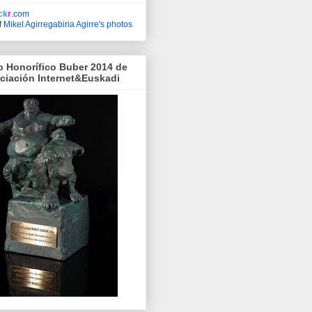
ick
r
.com
f
Mikel Agirregabiria Agirre's photos
o Honorífico Buber 2014 de
ociación Internet&Euskadi