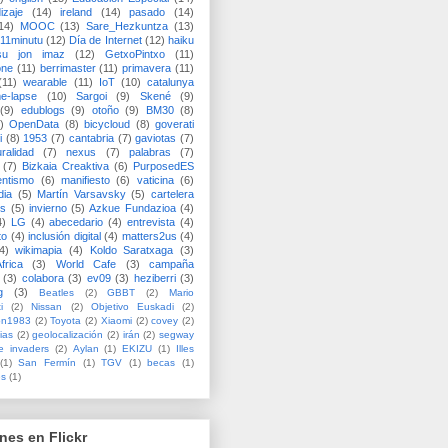
izaje
(14)
ireland
(14)
pasado
(14)
14)
MOOC
(13)
Sare_Hezkuntza
(13)
11minutu
(12)
Día de Internet
(12)
haiku
su jon imaz
(12)
GetxoPintxo
(11)
one
(11)
berrimaster
(11)
primavera
(11)
(11)
wearable
(11)
IoT
(10)
catalunya
me-lapse
(10)
Sargoi
(9)
Skené
(9)
(9)
edublogs
(9)
otoño
(9)
BM30
(8)
)
OpenData
(8)
bicycloud
(8)
goverati
i
(8)
1953
(7)
cantabria
(7)
gaviotas
(7)
uralidad
(7)
nexus
(7)
palabras
(7)
(7)
Bizkaia Creaktiva
(6)
PurposedES
entismo
(6)
manifiesto
(6)
vaticina
(6)
dia
(5)
Martín Varsavsky
(5)
cartelera
ss
(5)
invierno
(5)
Azkue Fundazioa
(4)
4)
LG
(4)
abecedario
(4)
entrevista
(4)
to
(4)
inclusión digital
(4)
matters2us
(4)
4)
wikimapia
(4)
Koldo Saratxaga
(3)
frica
(3)
World Cafe
(3)
campaña
(3)
colabora
(3)
ev09
(3)
heziberri
(3)
g
(3)
Beatles
(2)
GBBT
(2)
Mario
i
(2)
Nissan
(2)
Objetivo Euskadi
(2)
ón1983
(2)
Toyota
(2)
Xiaomi
(2)
covey
(2)
ias
(2)
geolocalización
(2)
irán
(2)
segway
e invaders
(2)
Aylan
(1)
EKIZU
(1)
Illes
(1)
San Fermín
(1)
TGV
(1)
becas
(1)
es
(1)
nes en Flickr