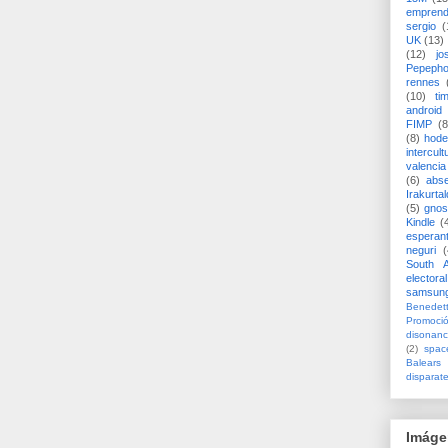
emprend
sergio
(
UK
(13)
(12)
jo
Pepeph
rennes
(10)
ti
android
FIMP
(8
(8)
hode
intercult
valencia
(6)
abs
Irakurtal
(5)
gno
Kindle
(
esperan
neguri
(
South A
electoral
samsun
Benedett
Promoci
disonanc
(2)
spac
Balears
disparat
Imáge