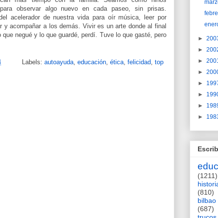
marz
 para observar algo nuevo en cada paseo, sin prisas.
febr
el acelerador de nuestra vida para oír música, leer por
ener
r y acompañar a los demás. Vivir es un arte donde al final
 que negué y lo que guardé, perdí. Tuve lo que gasté, pero
►
200
►
200
►
200
4
Labels:
autoayuda
,
educación
,
ética
,
felicidad
,
top
►
200
►
199
►
199
►
198
►
198
Escrib
educ
(1211)
histori
(810)
bilbao
(687)
trucos