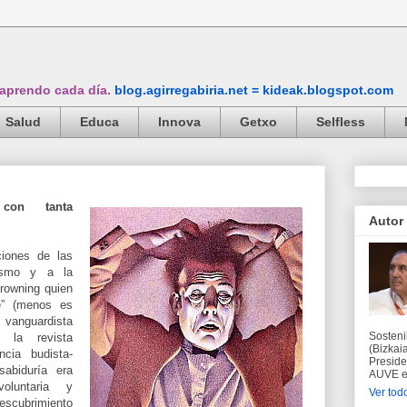
 aprendo cada día.
blog.agirregabiria.net = kideak.blogspot.com
Salud
Educa
Innova
Getxo
Selfless
con tanta
Autor
ciones de las
tismo y a la
Browning quien
e” (menos es
vanguardista
Sosteni
o, la revista
(Bizkaia
ncia budista-
Preside
abiduría era
AUVE en
voluntaria y
Ver todo
escubrimiento