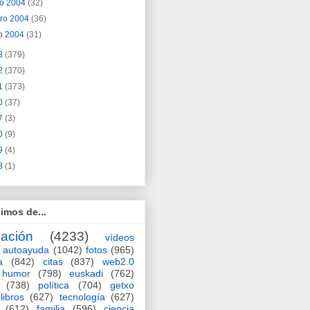
o 2004
(32)
ero 2004
(36)
o 2004
(31)
3
(379)
2
(370)
1
(373)
0
(37)
7
(3)
0
(9)
9
(4)
3
(1)
imos de...
ación
(4233)
vídeos
autoayuda
(1042)
fotos
(965)
a
(842)
citas
(837)
web2.0
humor
(798)
euskadi
(762)
(738)
política
(704)
getxo
libros
(627)
tecnología
(627)
(612)
familia
(596)
ciencia