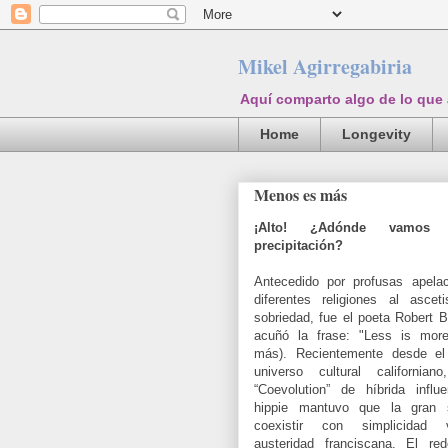
Mikel Agirregabiria
Aquí comparto algo de lo que
Home
Longevity
Menos es más
¡Alto! ¿Adónde vamos 
precipitación?
Antecedido por profusas apela
diferentes religiones al asce
sobriedad, fue el poeta Robert 
acuñó la frase: "Less is mor
más). Recientemente desde el 
universo cultural californian
“Coevolution” de híbrida influe
hippie mantuvo que la gran s
coexistir con simplicidad 
austeridad franciscana. El red