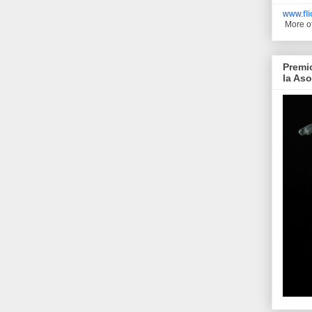
www.
fl
More o
Premi
la As