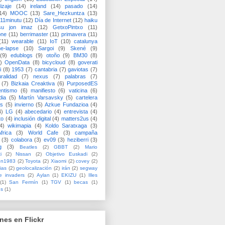
izaje
(14)
ireland
(14)
pasado
(14)
14)
MOOC
(13)
Sare_Hezkuntza
(13)
11minutu
(12)
Día de Internet
(12)
haiku
su jon imaz
(12)
GetxoPintxo
(11)
one
(11)
berrimaster
(11)
primavera
(11)
(11)
wearable
(11)
IoT
(10)
catalunya
me-lapse
(10)
Sargoi
(9)
Skené
(9)
(9)
edublogs
(9)
otoño
(9)
BM30
(8)
)
OpenData
(8)
bicycloud
(8)
goverati
i
(8)
1953
(7)
cantabria
(7)
gaviotas
(7)
uralidad
(7)
nexus
(7)
palabras
(7)
(7)
Bizkaia Creaktiva
(6)
PurposedES
entismo
(6)
manifiesto
(6)
vaticina
(6)
dia
(5)
Martín Varsavsky
(5)
cartelera
ss
(5)
invierno
(5)
Azkue Fundazioa
(4)
4)
LG
(4)
abecedario
(4)
entrevista
(4)
to
(4)
inclusión digital
(4)
matters2us
(4)
4)
wikimapia
(4)
Koldo Saratxaga
(3)
frica
(3)
World Cafe
(3)
campaña
(3)
colabora
(3)
ev09
(3)
heziberri
(3)
g
(3)
Beatles
(2)
GBBT
(2)
Mario
i
(2)
Nissan
(2)
Objetivo Euskadi
(2)
ón1983
(2)
Toyota
(2)
Xiaomi
(2)
covey
(2)
ias
(2)
geolocalización
(2)
irán
(2)
segway
e invaders
(2)
Aylan
(1)
EKIZU
(1)
Illes
(1)
San Fermín
(1)
TGV
(1)
becas
(1)
es
(1)
nes en Flickr