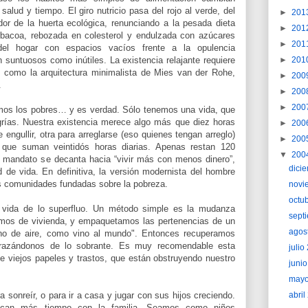
alud y tiempo. El giro nutricio pasa del rojo al verde, del
►
201
rdor de la huerta ecológica, renunciando a la pesada dieta
►
201
acoa, rebozada en colesterol y endulzada con azúcares
►
201
 del hogar con espacios vacíos frente a la opulencia
suntuosos como inútiles. La existencia relajante requiere
►
201
s, como la arquitectura minimalista de Mies van der Rohe,
►
200
.
►
200
►
200
cimos los pobres… y es verdad. Sólo tenemos una vida, que
rías. Nuestra existencia merece algo más que diez horas
►
200
 engullir, otra para arreglarse (eso quienes tengan arreglo)
►
200
 que suman veintidós horas diarias. Apenas restan 120
▼
200
El mandato se decanta hacia “vivir más con menos dinero”,
dici
d de vida. En definitiva, la versión modernista del hombre
as comunidades fundadas sobre la pobreza.
novi
octu
 vida de lo superfluo. Un método simple es la mudanza
sept
amos de vivienda, y empaquetamos las pertenencias de un
agos
leno de aire, como vino al mundo". Entonces recuperamos
arazándonos de lo sobrante. Es muy recomendable esta
juli
e viejos papeles y trastos, que están obstruyendo nuestro
juni
may
a sonreír, o para ir a casa y jugar con sus hijos creciendo.
abri
fican más tiempo con la familia. Seamos como niños