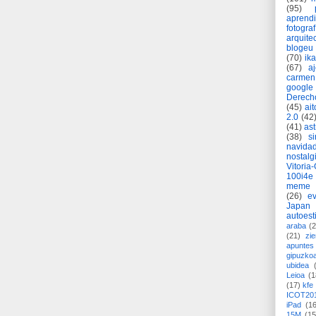
(95)
aprend
fotograf
arquite
blogeu
(70)
ik
(67)
a
carmen
google
Derech
(45)
ait
2.0
(42
(41)
as
(38)
si
navida
nostalg
Vitoria
100i4e
meme
(26)
ev
Japan
autoest
araba
(2
(21)
zie
apuntes 
gipuzko
ubidea
Leioa
(1
(17)
kfe
ICOT20
iPad
(1
15M
(15