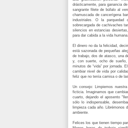
drásticamente, para ganancia de s
sangrante filete de búfalo al ve
chamuscada de cancerígena barb
industriales. O la parquedad
sobrecargada de cachivaches tan 
silencios en estancias desierta
para dar cabida a la vida humana
El dinero no da la felicidad, de
está sazonada de pequeñas aleg
de trabajo, dos de atasco, una de
y, con suerte, ocho de sueño,
minutos de “vida” por jornada. 
cambiar nivel de vida por calida
feliz que no tenía camisa o de l
Un consejo: Limpiemos nuestra
ficticia. Imaginamos que cambi
cuarto, dejando el aposento "l
sólo lo indispensable, desemb
limpieza cada año. Librémonos d
ambiente.
Felices los que tienen tiempo par
Menos horas de trabajo signi