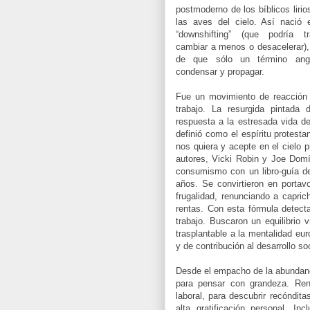
postmoderno de los bíblicos liri
las aves del cielo. Así nació 
“downshifting” (­que podría t
cambiar a menos o desacelerar),
de que sólo un término ang
condensar y propagar.
Fue un movimiento de reacción c
trabajo. La resurgida pintada
respuesta a la estresada vida d
definió como el espíritu protest
nos quiera y acepte en el cielo 
autores, Vicki Robin y Joe Domí
consumismo con un libro-guía de 
años. Se convirtieron en porta
frugalidad, renunciando a capric
rentas. Con esta fórmula detect
trabajo. Buscaron un equilibrio 
trasplantable a la mentalidad eu
y de contribución al desarrollo soc
Desde el empacho de la abundanci
para pensar con grandeza. Ren
laboral, para descubrir recóndit
alta gratificación personal. I