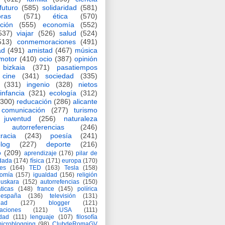
futuro
(585)
solidaridad
(581)
oras
(571)
ética
(570)
ción
(555)
economía
(552)
537)
viajar
(526)
salud
(524)
513)
conmemoraciones
(491)
ad
(491)
amistad
(467)
música
motor
(410)
ocio
(387)
opinión
bizkaia
(371)
pasatiempos
cine
(341)
sociedad
(335)
(331)
ingenio
(328)
nietos
infancia
(321)
ecología
(312)
(300)
reducación
(286)
alicante
comunicación
(277)
turismo
juventud
(256)
naturaleza
autorreferencias
(246)
racia
(243)
poesía
(241)
log
(227)
deporte
(216)
o
(209)
aprendizaje
(176)
pilar de
adada
(174)
física
(171)
europa
(170)
es
(164)
TED
(163)
Tesla
(158)
nomía
(157)
igualdad
(156)
religión
euskara
(152)
autorrefencias
(150)
ticas
(148)
france
(145)
polírica
españa
(136)
televisión
(131)
dad
(127)
blogger
(121)
aciones
(121)
USA
(111)
idad
(111)
lenguaje
(107)
filosofía
icroblogging
(98)
ClubdeRomaGV