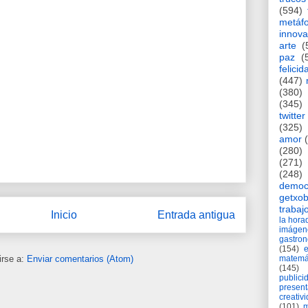
(594)
metáf
innova
arte
(
paz
(
felicid
(447)
(380)
(345)
twitter
(325)
amor
(280)
(271)
(248)
democ
getxob
trabaj
Inicio
Entrada antigua
la hor
imágen
gastro
(154)
irse a:
Enviar comentarios (Atom)
matemá
(145)
publici
present
creativ
(101)
m