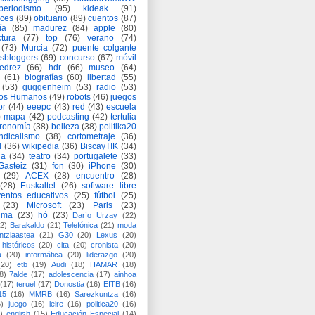
periodismo
(95)
kideak
(91)
ices
(89)
obituario
(89)
cuentos
(87)
ía
(85)
madurez
(84)
apple
(80)
ctura
(77)
top
(76)
verano
(74)
(73)
Murcia
(72)
puente colgante
asbloggers
(69)
concurso
(67)
móvil
jedrez
(66)
hdr
(66)
museo
(64)
(61)
biografías
(60)
libertad
(55)
(53)
guggenheim
(53)
radio
(53)
os Humanos
(49)
robots
(46)
juegos
or
(44)
eeepc
(43)
red
(43)
escuela
)
mapa
(42)
podcasting
(42)
tertulia
tronomía
(38)
belleza
(38)
politika20
ndicalismo
(38)
cortometraje
(36)
d
(36)
wikipedia
(36)
BiscayTIK
(34)
ia
(34)
teatro
(34)
portugalete
(33)
-Gasteiz
(31)
fon
(30)
iPhone
(30)
(29)
ACEX
(28)
encuentro
(28)
(28)
Euskaltel
(26)
software libre
entos educativos
(25)
fútbol
(25)
(23)
Microsoft
(23)
Paris
(23)
ima
(23)
hó
(23)
Darío Urzay
(22)
2)
Barakaldo
(21)
Telefónica
(21)
moda
ntziaastea
(21)
G30
(20)
Lexus
(20)
históricos
(20)
cita
(20)
cronista
(20)
a
(20)
informática
(20)
liderazgo
(20)
(20)
etb
(19)
Audi
(18)
HAMAR
(18)
8)
7alde
(17)
adolescencia
(17)
ainhoa
(17)
teruel
(17)
Donostia
(16)
EITB
(16)
15
(16)
MMRB
(16)
Sarezkuntza
(16)
6)
juego
(16)
leire
(16)
politica20
(16)
)
english
(15)
Educación Especial
(14)