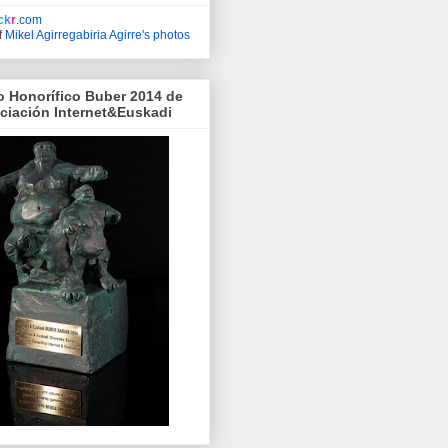
ick
r
.com
f
Mikel Agirregabiria Agirre's photos
o Honorífico Buber 2014 de
ociación Internet&Euskadi