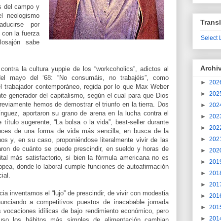
os del campo y
el neologismo
Transl
raducirse por
 con la fuerza
Select
losajón sabe
Archi
ontra la cultura yuppie de los “workcoholics”, adictos al
 del mayo del ‘68: “No consumáis, no trabajéis”, como
►
202
el trabajador contemporáneo, regida por lo que Max Weber
►
202
ante generador del capitalismo, según el cual para que Dios
previamente hemos de demostrar el triunfo en la tierra. Dos
►
202
nguez, aportaron su grano de arena en la lucha contra el
►
202
título sugerente, “La bolsa o la vida”, best-seller durante
►
202
voces de una forma de vida más sencilla, en busca de la
►
202
hos y, en su caso, proponiéndose literalmente vivir de las
aron de cuánto se puede prescindir, en sueldo y horas de
►
202
vital más satisfactorio, si bien la fórmula americana no es
►
201
ropea, donde lo laboral cumple funciones de autoafirmación
►
201
ial.
►
201
a inventamos el “lujo” de prescindir, de vivir con modestia
►
201
unciando a competitivos puestos de inacabable jornada
►
201
as vocaciones idílicas de bajo rendimiento económico, pero
►
201
ncluso los hábitos más simples de alimentación cambian