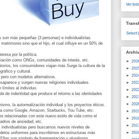
Ver todo
Transl
Select
as son más pequeñas (3 personas) e individualistas.
l matrimonio sino que el hijo, el cual influye en un 50% de
Archi
eresa por la política.
iación como ONGs, comunidades de interés, etc.
►
202
torios, los consumidores viajan más.Surge la cultura de la
►
202
ráfico y cultural.
►
202
pero con modelos alternativos.
desaparece y surgen nuevas religiones individuales.
►
202
 límites al individuo.
►
202
da de indentidad que produce el retorno a las identidades
►
202
►
202
mo, la autorrealización individual y los proyectos éticos.
ía como Google, Amazon, Starbucks, You Tube, etc.
►
201
 relacionadas con este nuevo estilo de vida como el
►
201
uadros de ansiedad, etc.
►
201
individualistas pero buscamos nuevos niveles de
elos uniformes para inscribirnos en estructuras más
►
201
 Ellas son símbolo de fragmentación y pluralismo.