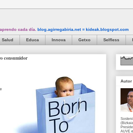
 aprendo cada día.
blog.agirregabiria.net = kideak.blogspot.com
Salud
Educa
Innova
Getxo
Selfless
vo consumidor
Autor
de
Sosteni
(Bizkaia
Preside
AUVE en