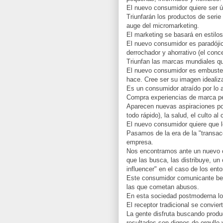
El nuevo consumidor quiere ser ún
Triunfarán los productos de seri
auge del micromarketing.
El marketing se basará en estilos
El nuevo consumidor es paradójico
derrochador y ahorrativo (el conc
Triunfan las marcas mundiales qu
El nuevo consumidor es embustero
hace. Cree ser su imagen idealiz
Es un consumidor atraído por lo al
Compra experiencias de marca pe
Aparecen nuevas aspiraciones p
todo rápido), la salud, el culto al
El nuevo consumidor quiere que 
Pasamos de la era de la "transacci
empresa.
Nos encontramos ante un nuevo co
que las busca, las distribuye, u
influencer" en el caso de los ento
Este consumidor comunicante be
las que cometan abusos.
En esta sociedad postmoderna lo
El receptor tradicional se convie
La gente disfruta buscando produ
resultados son dignos de orgullo