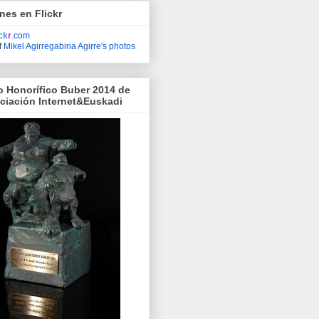
nes en Flickr
ick
r
.com
f
Mikel Agirregabiria Agirre's photos
o Honorífico Buber 2014 de
ociación Internet&Euskadi