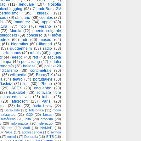
aciones
(121)
USA
(111)
idad
(111)
lenguaje
(107)
filosofía
icroblogging
(98)
ClubdeRomaGV
periodismo
(95)
kideak
(91)
ices
(89)
obituario
(89)
cuentos
(87)
ía
(85)
madurez
(84)
apple
(80)
ctura
(77)
top
(76)
verano
(74)
(73)
Murcia
(72)
puente colgante
asbloggers
(69)
concurso
(67)
móvil
jedrez
(66)
hdr
(66)
museo
(64)
(61)
biografías
(60)
libertad
(55)
(53)
guggenheim
(53)
radio
(53)
os Humanos
(49)
robots
(46)
juegos
or
(44)
eeepc
(43)
red
(43)
escuela
)
mapa
(42)
podcasting
(42)
tertulia
tronomía
(38)
belleza
(38)
politika20
ndicalismo
(38)
cortometraje
(36)
d
(36)
wikipedia
(36)
BiscayTIK
(34)
ia
(34)
teatro
(34)
portugalete
(33)
-Gasteiz
(31)
fon
(30)
iPhone
(30)
(29)
ACEX
(28)
encuentro
(28)
(28)
Euskaltel
(26)
software libre
entos educativos
(25)
fútbol
(25)
(23)
Microsoft
(23)
Paris
(23)
ima
(23)
hó
(23)
Darío Urzay
(22)
2)
Barakaldo
(21)
Telefónica
(21)
moda
ntziaastea
(21)
G30
(20)
Lexus
(20)
históricos
(20)
cita
(20)
cronista
(20)
a
(20)
informática
(20)
liderazgo
(20)
(20)
etb
(19)
Audi
(18)
HAMAR
(18)
8)
7alde
(17)
adolescencia
(17)
ainhoa
(17)
teruel
(17)
Donostia
(16)
EITB
(16)