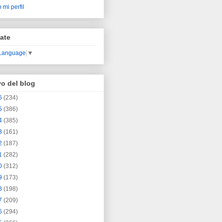
 mi perfil
ate
 Language
▼
vo del blog
6
(234)
5
(386)
4
(385)
3
(161)
2
(187)
1
(282)
0
(312)
9
(173)
8
(198)
7
(209)
6
(294)