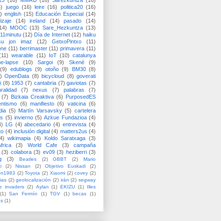
15
(16)
MMRB
(16)
Sarezkuntza
(16)
6)
juego
(16)
leire
(16)
politica20
(16)
)
english
(15)
Educación Especial
(14)
izaje
(14)
ireland
(14)
pasado
(14)
14)
MOOC
(13)
Sare_Hezkuntza
(13)
11minutu
(12)
Día de Internet
(12)
haiku
su jon imaz
(12)
GetxoPintxo
(11)
one
(11)
berrimaster
(11)
primavera
(11)
(11)
wearable
(11)
IoT
(10)
catalunya
me-lapse
(10)
Sargoi
(9)
Skené
(9)
(9)
edublogs
(9)
otoño
(9)
BM30
(8)
)
OpenData
(8)
bicycloud
(8)
goverati
i
(8)
1953
(7)
cantabria
(7)
gaviotas
(7)
uralidad
(7)
nexus
(7)
palabras
(7)
(7)
Bizkaia Creaktiva
(6)
PurposedES
entismo
(6)
manifiesto
(6)
vaticina
(6)
dia
(5)
Martín Varsavsky
(5)
cartelera
ss
(5)
invierno
(5)
Azkue Fundazioa
(4)
4)
LG
(4)
abecedario
(4)
entrevista
(4)
to
(4)
inclusión digital
(4)
matters2us
(4)
4)
wikimapia
(4)
Koldo Saratxaga
(3)
frica
(3)
World Cafe
(3)
campaña
(3)
colabora
(3)
ev09
(3)
heziberri
(3)
g
(3)
Beatles
(2)
GBBT
(2)
Mario
i
(2)
Nissan
(2)
Objetivo Euskadi
(2)
ón1983
(2)
Toyota
(2)
Xiaomi
(2)
covey
(2)
ias
(2)
geolocalización
(2)
irán
(2)
segway
e invaders
(2)
Aylan
(1)
EKIZU
(1)
Illes
(1)
San Fermín
(1)
TGV
(1)
becas
(1)
es
(1)