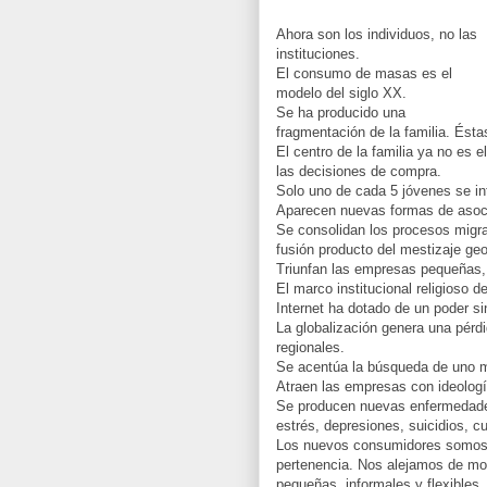
Ahora son los individuos, no las
instituciones.
El consumo de masas es el
modelo del siglo XX.
Se ha producido una
fragmentación de la familia. Ést
El centro de la familia ya no es e
las decisiones de compra.
Solo uno de cada 5 jóvenes se int
Aparecen nuevas formas de asoc
Se consolidan los procesos migra
fusión producto del mestizaje geog
Triunfan las empresas pequeñas, 
El marco institucional religioso 
Internet ha dotado de un poder sin
La globalización genera una pérdi
regionales.
Se acentúa la búsqueda de uno mis
Atraen las empresas con ideolog
Se producen nuevas enfermedades
estrés, depresiones, suicidios, c
Los nuevos consumidores somos 
pertenencia. Nos alejamos de mod
pequeñas, informales y flexibles.