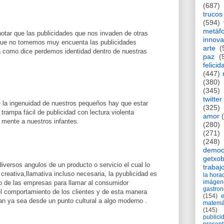
(687)
trucos
(594)
metáf
otar que las publicidades que nos invaden de otras
innova
que no tomemos muy encuenta las publicidades
arte
(
ra como dice perdemos identidad dentro de nuestras
paz
(
felicid
(447)
(380)
(345)
twitter
e la ingenuidad de nuestros pequeños hay que estar
(325)
 trampa fácil de publicidad con lectura violenta
amor
 mente a nuestros infantes.
(280)
(271)
(248)
democ
getxob
diversos angulos de un producto o servicio el cual lo
trabaj
reativa,llamativa incluso necesaria, la pyublicidad es
la hor
imágen
o de las empresas para llamar al consumidor
gastro
l comportamiento de los clientes y de esta manera
(154)
an ya sea desde un punto cultural a algo moderno .
matemá
(145)
publici