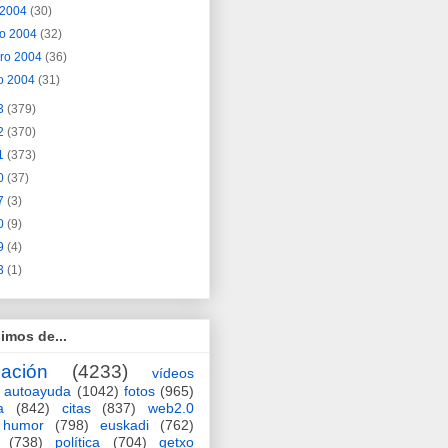
l 2004
(30)
o 2004
(32)
ero 2004
(36)
o 2004
(31)
3
(379)
2
(370)
1
(373)
0
(37)
7
(3)
0
(9)
9
(4)
3
(1)
imos de...
ación
(4233)
vídeos
autoayuda
(1042)
fotos
(965)
a
(842)
citas
(837)
web2.0
humor
(798)
euskadi
(762)
(738)
política
(704)
getxo