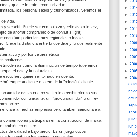
►
201
ico y que se le trate como individuo.
►
201
e limitada, los personalizados y customizados. Veremos el
►
201
 de vida.
►
201
 y versátil. Puede ser compulsivo y reflexivo a la vez,
►
201
epto de ahorrar comprando o de donnut`s light).
►
201
e acentúan particularismos regionales o locales.
►
200
. Crece la distancia entre lo que dice y lo que realmente
ada.
►
200
ternativo y por los valores éticos.
►
200
rsonalizadas.
►
200
ostmodernas como la disminución de tiempo (queremos
 cuerpo, el ocio y la naturaleza.
►
200
le escuchen, quiere ser tomado en cuenta.
▼
200
ón" empresa-cliente a la era de la "relación" cliente-
dici
novi
nsumidor activo que no se limita a recibir ofertas sino
n consumidor comunicante, un "'pro-consumidor" o un "e-
octu
rnos online.
sept
neficiará a muchas empresas pero también sancionará a
agos
juli
s consumidores participarán en la construcción de marca.
rte también en emisor.
juni
ctos de calidad a bajo precio. Es un juego cuyos
may
 y se transmiten a los amigos y conocidos.