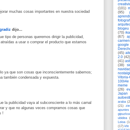
present
creativ
(101)
m
mejorar muchas cosas importantes en nuestra sociedad
(95)
aprend
fotograf
arquite
blogeu
gradiz
dijo...
(70)
ik
e tipo de personas queremos dirigir la publicidad,
(67)
a
carmen
 atraídas a usar o comprar el producto que estamos
google
Derech
(45)
ait
2.0
(42
(41)
as
(38)
si
navida
culo ya que son cosas que inconscientemente sabemos;
nostalg
Vitoria
rma también condensada y expuesta.
100i4e
meme
(26)
ev
Japan
autoest
araba
(2
ue la publicidad vaya al subconsciente a lo más carnal
(21)
zie
prar y que no algunas veces compramos cosas que
apuntes 
 !
gipuzko
ubidea
Leioa
(1
(17)
kfe