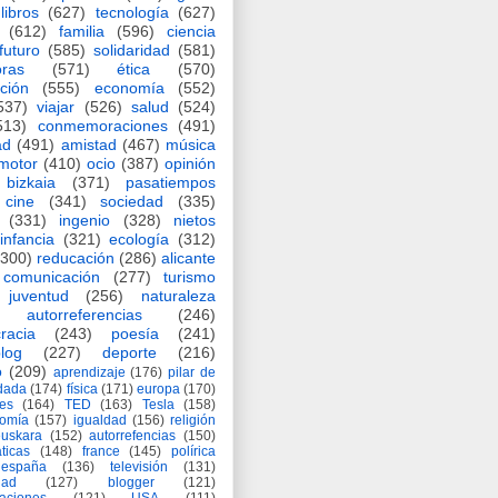
libros
(627)
tecnología
(627)
(612)
familia
(596)
ciencia
futuro
(585)
solidaridad
(581)
oras
(571)
ética
(570)
ción
(555)
economía
(552)
537)
viajar
(526)
salud
(524)
513)
conmemoraciones
(491)
ad
(491)
amistad
(467)
música
motor
(410)
ocio
(387)
opinión
bizkaia
(371)
pasatiempos
cine
(341)
sociedad
(335)
(331)
ingenio
(328)
nietos
infancia
(321)
ecología
(312)
(300)
reducación
(286)
alicante
comunicación
(277)
turismo
juventud
(256)
naturaleza
autorreferencias
(246)
racia
(243)
poesía
(241)
log
(227)
deporte
(216)
o
(209)
aprendizaje
(176)
pilar de
adada
(174)
física
(171)
europa
(170)
es
(164)
TED
(163)
Tesla
(158)
nomía
(157)
igualdad
(156)
religión
euskara
(152)
autorrefencias
(150)
ticas
(148)
france
(145)
polírica
españa
(136)
televisión
(131)
dad
(127)
blogger
(121)