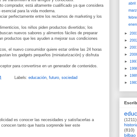
abri
to comprador, está altamente cualificado ya que considera
marz
 esencial para la vida moderna.
ciar perfectamente entre los reclamos de marketing y los
febr
ener
imenticios, los niños piden productos divertidos; los
 buscan nuevos sabores y alimentos fáciles de preparar
►
200
n productos que les ayuden a mejorar sus condiciones
►
200
►
200
cos, el nuevo consumidor quiere estar online las 24 horas
►
200
 gustan los gadgets pequeños (miniaturización) y disfruta
►
199
eceptor para convertirse en un generador de contenidos.
►
199
►
198
4
Labels:
educación
,
futuro
,
sociedad
►
198
Escrib
educ
(1211)
licidad es conocer las necesidades y satisfacerlas a
histori
 conocen tanto que hasta sorprende leer este
(810)
bilbao