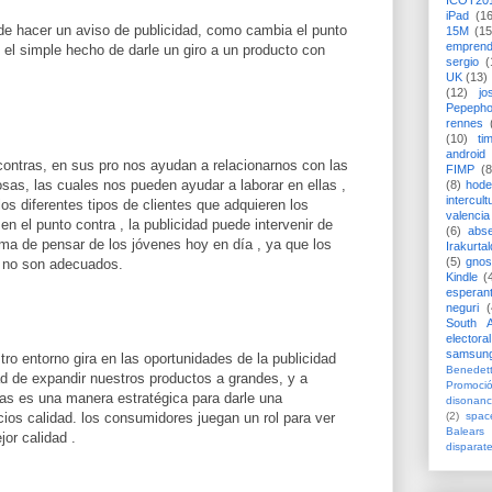
ICOT20
iPad
(1
de hacer un aviso de publicidad, como cambia el punto
15M
(15
emprend
 el simple hecho de darle un giro a un producto con
sergio
(
UK
(13)
(12)
jo
Pepeph
rennes
(10)
ti
android
 contras, en sus pro nos ayudan a relacionarnos con las
FIMP
(8
as, las cuales nos pueden ayudar a laborar en ellas ,
(8)
hode
intercult
os diferentes tipos de clientes que adquieren los
valencia
n el punto contra , la publicidad puede intervenir de
(6)
abs
ma de pensar de los jóvenes hoy en día , ya que los
Irakurtal
(5)
gno
n no son adecuados.
Kindle
(
esperan
neguri
(
South A
electoral
samsun
ro entorno gira en las oportunidades de la publicidad
Benedett
d de expandir nuestros productos a grandes, y a
Promoci
s es una manera estratégica para darle una
disonanc
(2)
spac
ios calidad. los consumidores juegan un rol para ver
Balears
jor calidad .
disparat