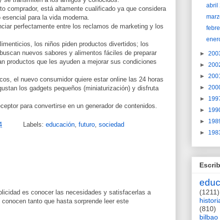
abri
to comprador, está altamente cualificado ya que considera
marz
 esencial para la vida moderna.
ciar perfectamente entre los reclamos de marketing y los
febr
ener
imenticios, los niños piden productos divertidos; los
 buscan nuevos sabores y alimentos fáciles de preparar
►
200
n productos que les ayuden a mejorar sus condiciones
►
200
►
200
cos, el nuevo consumidor quiere estar online las 24 horas
►
200
 gustan los gadgets pequeños (miniaturización) y disfruta
►
199
eceptor para convertirse en un generador de contenidos.
►
199
►
198
4
Labels:
educación
,
futuro
,
sociedad
►
198
Escrib
educ
(1211)
licidad es conocer las necesidades y satisfacerlas a
histori
 conocen tanto que hasta sorprende leer este
(810)
bilbao