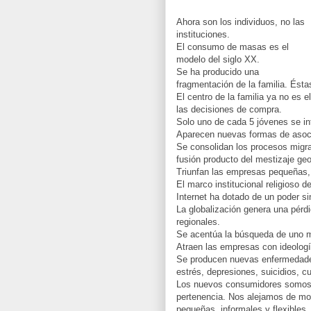
Ahora son los individuos, no las
instituciones.
El consumo de masas es el
modelo del siglo XX.
Se ha producido una
fragmentación de la familia. Ést
El centro de la familia ya no es e
las decisiones de compra.
Solo uno de cada 5 jóvenes se int
Aparecen nuevas formas de asoc
Se consolidan los procesos migra
fusión producto del mestizaje geog
Triunfan las empresas pequeñas, 
El marco institucional religioso 
Internet ha dotado de un poder sin
La globalización genera una pérdi
regionales.
Se acentúa la búsqueda de uno mis
Atraen las empresas con ideolog
Se producen nuevas enfermedades
estrés, depresiones, suicidios, c
Los nuevos consumidores somos 
pertenencia. Nos alejamos de mod
pequeñas, informales y flexibles.