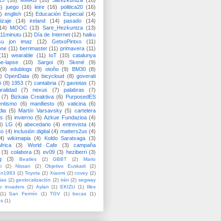
15
(16)
MMRB
(16)
Sarezkuntza
(16)
6)
juego
(16)
leire
(16)
politica20
(16)
)
english
(15)
Educación Especial
(14)
izaje
(14)
ireland
(14)
pasado
(14)
14)
MOOC
(13)
Sare_Hezkuntza
(13)
11minutu
(12)
Día de Internet
(12)
haiku
su jon imaz
(12)
GetxoPintxo
(11)
one
(11)
berrimaster
(11)
primavera
(11)
(11)
wearable
(11)
IoT
(10)
catalunya
me-lapse
(10)
Sargoi
(9)
Skené
(9)
(9)
edublogs
(9)
otoño
(9)
BM30
(8)
)
OpenData
(8)
bicycloud
(8)
goverati
i
(8)
1953
(7)
cantabria
(7)
gaviotas
(7)
uralidad
(7)
nexus
(7)
palabras
(7)
(7)
Bizkaia Creaktiva
(6)
PurposedES
entismo
(6)
manifiesto
(6)
vaticina
(6)
dia
(5)
Martín Varsavsky
(5)
cartelera
ss
(5)
invierno
(5)
Azkue Fundazioa
(4)
4)
LG
(4)
abecedario
(4)
entrevista
(4)
to
(4)
inclusión digital
(4)
matters2us
(4)
4)
wikimapia
(4)
Koldo Saratxaga
(3)
frica
(3)
World Cafe
(3)
campaña
(3)
colabora
(3)
ev09
(3)
heziberri
(3)
g
(3)
Beatles
(2)
GBBT
(2)
Mario
i
(2)
Nissan
(2)
Objetivo Euskadi
(2)
ón1983
(2)
Toyota
(2)
Xiaomi
(2)
covey
(2)
ias
(2)
geolocalización
(2)
irán
(2)
segway
e invaders
(2)
Aylan
(1)
EKIZU
(1)
Illes
(1)
San Fermín
(1)
TGV
(1)
becas
(1)
es
(1)