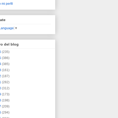
 mi perfil
ate
 Language
▼
vo del blog
6
(235)
5
(386)
4
(385)
3
(161)
2
(187)
1
(282)
0
(312)
9
(173)
8
(198)
7
(209)
6
(294)