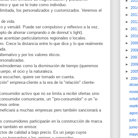
►
201
ico y que se le trate como individuo.
►
201
e limitada, los personalizados y customizados. Veremos el
►
201
 de vida.
►
201
 y versátil. Puede ser compulsivo y reflexivo a la vez,
►
201
epto de ahorrar comprando o de donnut`s light).
►
201
e acentúan particularismos regionales o locales.
►
200
. Crece la distancia entre lo que dice y lo que realmente
ada.
►
200
ternativo y por los valores éticos.
►
200
rsonalizadas.
►
200
ostmodernas como la disminución de tiempo (queremos
 cuerpo, el ocio y la naturaleza.
►
200
le escuchen, quiere ser tomado en cuenta.
▼
200
ón" empresa-cliente a la era de la "relación" cliente-
dici
novi
nsumidor activo que no se limita a recibir ofertas sino
n consumidor comunicante, un "'pro-consumidor" o un "e-
octu
rnos online.
sept
neficiará a muchas empresas pero también sancionará a
agos
juli
s consumidores participarán en la construcción de marca.
rte también en emisor.
juni
ctos de calidad a bajo precio. Es un juego cuyos
may
 y se transmiten a los amigos y conocidos.