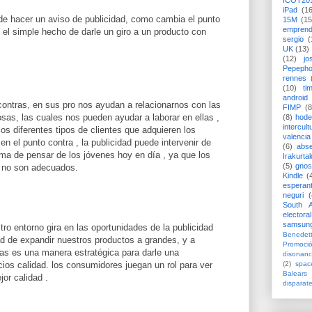
ICOT20
iPad
(1
de hacer un aviso de publicidad, como cambia el punto
15M
(15
emprend
 el simple hecho de darle un giro a un producto con
sergio
(
UK
(13)
(12)
jo
Pepeph
rennes
(10)
ti
android
 contras, en sus pro nos ayudan a relacionarnos con las
FIMP
(8
as, las cuales nos pueden ayudar a laborar en ellas ,
(8)
hode
intercult
os diferentes tipos de clientes que adquieren los
valencia
n el punto contra , la publicidad puede intervenir de
(6)
abs
ma de pensar de los jóvenes hoy en día , ya que los
Irakurtal
(5)
gno
n no son adecuados.
Kindle
(
esperan
neguri
(
South A
electoral
samsun
ro entorno gira en las oportunidades de la publicidad
Benedett
d de expandir nuestros productos a grandes, y a
Promoci
s es una manera estratégica para darle una
disonanc
(2)
spac
ios calidad. los consumidores juegan un rol para ver
Balears
jor calidad .
disparat