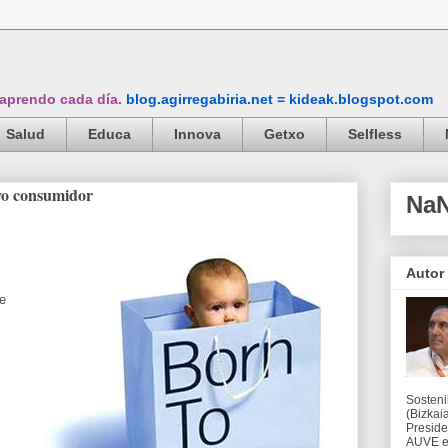
 aprendo cada día.
blog.agirregabiria.net = kideak.blogspot.com
Salud
Educa
Innova
Getxo
Selfless
vo consumidor
Na
Autor
de
Sosteni
(Bizkaia
Preside
AUVE en