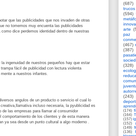
(687)
trucos
(594)
metáf
otar que las publicidades que nos invaden de otras
innova
que no tomemos muy encuenta las publicidades
arte
(
ra como dice perdemos identidad dentro de nuestras
paz
conme
(467)
(387)
pasat
socie
e la ingenuidad de nuestros pequeños hay que estar
(328)
 trampa fácil de publicidad con lectura violenta
ecolog
 mente a nuestros infantes.
reduca
comun
juvent
autorr
(243)
diversos angulos de un producto o servicio el cual lo
deport
reativa,llamativa incluso necesaria, la pyublicidad es
aprendi
(174)
f
o de las empresas para llamar al consumidor
(164)
l comportamiento de los clientes y de esta manera
(157)
i
an ya sea desde un punto cultural a algo moderno .
(152)
(149)
f
(136)