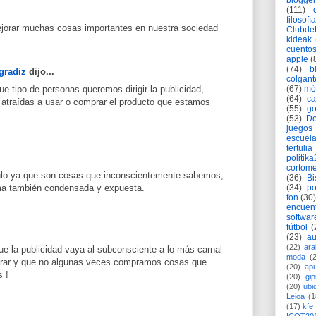
blogger
(111)
filosofía
mejorar muchas cosas importantes en nuestra sociedad
Clubd
kideak
cuento
apple
(
(74)
b
gradiz
dijo...
colgant
e tipo de personas queremos dirigir la publicidad,
(67)
mó
(64)
c
 atraídas a usar o comprar el producto que estamos
(55)
go
(53)
De
juegos
escuela
tertulia
politik
cortome
culo ya que son cosas que inconscientemente sabemos;
(36)
Bi
(34)
po
rma también condensada y expuesta.
fon
(30)
encuen
softwar
fútbol
(
(23)
au
(22)
ara
ue la publicidad vaya al subconsciente a lo más carnal
moda
(
prar y que no algunas veces compramos cosas que
(20)
apu
 !
(20)
gi
(20)
ubi
Leioa
(1
(17)
kfe