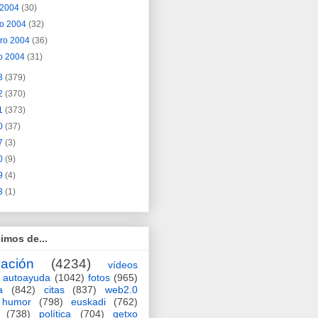
l 2004
(30)
o 2004
(32)
ero 2004
(36)
o 2004
(31)
3
(379)
2
(370)
1
(373)
0
(37)
7
(3)
0
(9)
9
(4)
3
(1)
imos de...
ación
(4234)
vídeos
autoayuda
(1042)
fotos
(965)
a
(842)
citas
(837)
web2.0
humor
(798)
euskadi
(762)
(738)
política
(704)
getxo