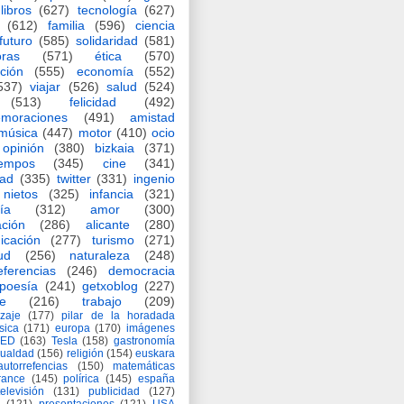
libros
(627)
tecnología
(627)
(612)
familia
(596)
ciencia
futuro
(585)
solidaridad
(581)
oras
(571)
ética
(570)
ción
(555)
economía
(552)
537)
viajar
(526)
salud
(524)
(513)
felicidad
(492)
moraciones
(491)
amistad
música
(447)
motor
(410)
ocio
opinión
(380)
bizkaia
(371)
iempos
(345)
cine
(341)
dad
(335)
twitter
(331)
ingenio
nietos
(325)
infancia
(321)
ía
(312)
amor
(300)
ción
(286)
alicante
(280)
icación
(277)
turismo
(271)
ud
(256)
naturaleza
(248)
eferencias
(246)
democracia
poesía
(241)
getxoblog
(227)
e
(216)
trabajo
(209)
zaje
(177)
pilar de la horadada
ísica
(171)
europa
(170)
imágenes
TED
(163)
Tesla
(158)
gastronomía
gualdad
(156)
religión
(154)
euskara
autorrefencias
(150)
matemáticas
rance
(145)
polírica
(145)
españa
televisión
(131)
publicidad
(127)