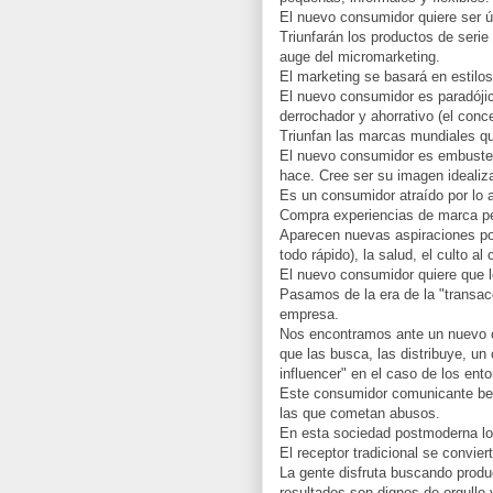
El nuevo consumidor quiere ser ún
Triunfarán los productos de seri
auge del micromarketing.
El marketing se basará en estilos
El nuevo consumidor es paradójico
derrochador y ahorrativo (el conc
Triunfan las marcas mundiales qu
El nuevo consumidor es embustero
hace. Cree ser su imagen idealiz
Es un consumidor atraído por lo al
Compra experiencias de marca pe
Aparecen nuevas aspiraciones p
todo rápido), la salud, el culto al
El nuevo consumidor quiere que 
Pasamos de la era de la "transacci
empresa.
Nos encontramos ante un nuevo co
que las busca, las distribuye, u
influencer" en el caso de los ento
Este consumidor comunicante be
las que cometan abusos.
En esta sociedad postmoderna lo
El receptor tradicional se convie
La gente disfruta buscando produ
resultados son dignos de orgullo