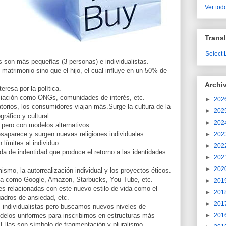
Ver todo
Transl
Select
as son más pequeñas (3 personas) e individualistas.
l matrimonio sino que el hijo, el cual influye en un 50% de
Archi
eresa por la política.
iación como ONGs, comunidades de interés, etc.
►
202
torios, los consumidores viajan más.Surge la cultura de la
►
202
ráfico y cultural.
►
202
pero con modelos alternativos.
desaparece y surgen nuevas religiones individuales.
►
202
 límites al individuo.
►
202
da de indentidad que produce el retorno a las identidades
►
202
►
202
mo, la autorrealización individual y los proyectos éticos.
ía como Google, Amazon, Starbucks, You Tube, etc.
►
201
 relacionadas con este nuevo estilo de vida como el
►
201
uadros de ansiedad, etc.
►
201
individualistas pero buscamos nuevos niveles de
elos uniformes para inscribirnos en estructuras más
►
201
 Ellas son símbolo de fragmentación y pluralismo.