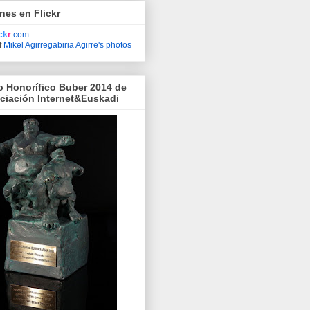
nes en Flickr
ick
r
.com
f
Mikel Agirregabiria Agirre's photos
o Honorífico Buber 2014 de
ociación Internet&Euskadi