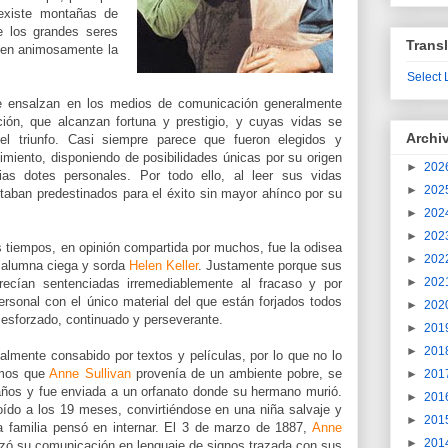
existe montañas de
de los grandes seres
Transl
en animosamente la
Select
e ensalzan en los medios de comunicación generalmente
ión, que alcanzan fortuna y prestigio, y cuyas vidas se
Archi
l triunfo. Casi siempre parece que fueron elegidos y
miento, disponiendo de posibilidades únicas por su origen
►
202
rias dotes personales. Por todo ello, al leer sus vidas
►
202
taban predestinados para el éxito sin mayor ahínco por su
►
202
►
202
os tiempos, en opinión compartida por muchos, fue la odisea
►
202
 alumna ciega y sorda
Helen Keller
. Justamente porque sus
►
202
ecían sentenciadas irremediablemente al fracaso y por
ersonal con el único material del que están forjados todos
►
202
o esforzado, continuado y perseverante.
►
201
►
201
salmente consabido por textos y películas, por lo que no lo
emos que
Anne Sullivan
provenía de un ambiente pobre, se
►
201
años y fue enviada a un orfanato donde su hermano murió.
►
201
 oído a los 19 meses, convirtiéndose en una niña salvaje y
►
201
 familia pensó en internar. El 3 de marzo de 1887,
Anne
►
201
ó su comunicación en lenguaje de signos trazada con sus