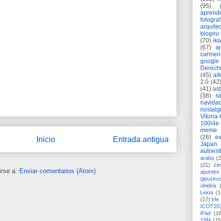
(95)
aprend
fotograf
arquite
blogeu
(70)
ik
(67)
a
carmen
google
Derech
(45)
ait
2.0
(42
(41)
as
(38)
si
navida
nostalg
Vitoria
100i4e
meme
(26)
ev
Inicio
Entrada antigua
Japan
autoest
araba
(2
(21)
zie
irse a:
Enviar comentarios (Atom)
apuntes 
gipuzko
ubidea
Leioa
(1
(17)
kfe
ICOT20
iPad
(1
15M
(15