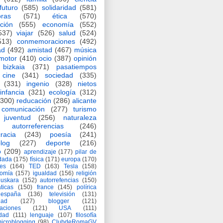
futuro
(585)
solidaridad
(581)
oras
(571)
ética
(570)
ción
(555)
economía
(552)
537)
viajar
(526)
salud
(524)
513)
conmemoraciones
(492)
ad
(492)
amistad
(467)
música
motor
(410)
ocio
(387)
opinión
bizkaia
(371)
pasatiempos
cine
(341)
sociedad
(335)
(331)
ingenio
(328)
nietos
infancia
(321)
ecología
(312)
(300)
reducación
(286)
alicante
comunicación
(277)
turismo
juventud
(256)
naturaleza
autorreferencias
(246)
racia
(243)
poesía
(241)
log
(227)
deporte
(216)
o
(209)
aprendizaje
(177)
pilar de
adada
(175)
física
(171)
europa
(170)
es
(164)
TED
(163)
Tesla
(158)
nomía
(157)
igualdad
(156)
religión
euskara
(152)
autorrefencias
(150)
ticas
(150)
france
(145)
polírica
españa
(136)
televisión
(131)
dad
(127)
blogger
(121)
aciones
(121)
USA
(111)
idad
(111)
lenguaje
(107)
filosofía
icroblogging
(98)
ClubdeRomaGV