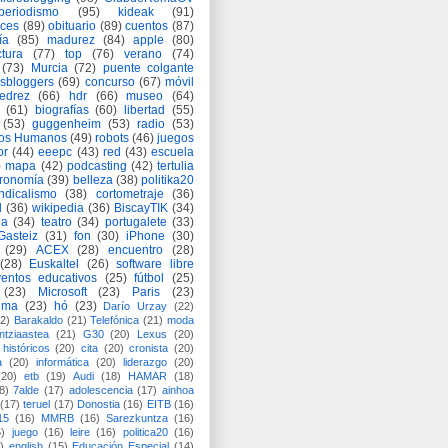
periodismo
(95)
kideak
(91)
ices
(89)
obituario
(89)
cuentos
(87)
ía
(85)
madurez
(84)
apple
(80)
ctura
(77)
top
(76)
verano
(74)
(73)
Murcia
(72)
puente colgante
asbloggers
(69)
concurso
(67)
móvil
jedrez
(66)
hdr
(66)
museo
(64)
(61)
biografías
(60)
libertad
(55)
(53)
guggenheim
(53)
radio
(53)
os Humanos
(49)
robots
(46)
juegos
or
(44)
eeepc
(43)
red
(43)
escuela
)
mapa
(42)
podcasting
(42)
tertulia
tronomía
(39)
belleza
(38)
politika20
ndicalismo
(38)
cortometraje
(36)
d
(36)
wikipedia
(36)
BiscayTIK
(34)
ia
(34)
teatro
(34)
portugalete
(33)
-Gasteiz
(31)
fon
(30)
iPhone
(30)
(29)
ACEX
(28)
encuentro
(28)
(28)
Euskaltel
(26)
software libre
entos educativos
(25)
fútbol
(25)
(23)
Microsoft
(23)
Paris
(23)
ima
(23)
hó
(23)
Darío Urzay
(22)
2)
Barakaldo
(21)
Telefónica
(21)
moda
ntziaastea
(21)
G30
(20)
Lexus
(20)
históricos
(20)
cita
(20)
cronista
(20)
a
(20)
informática
(20)
liderazgo
(20)
(20)
etb
(19)
Audi
(18)
HAMAR
(18)
8)
7alde
(17)
adolescencia
(17)
ainhoa
(17)
teruel
(17)
Donostia
(16)
EITB
(16)
15
(16)
MMRB
(16)
Sarezkuntza
(16)
6)
juego
(16)
leire
(16)
politica20
(16)
)
english
(15)
Educación Especial
(14)