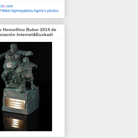
ick
r
.com
f
Mikel Agirregabiria Agirre's photos
o Honorífico Buber 2014 de
ociación Internet&Euskadi