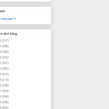
ate
 Language
▼
vo del blog
6
(237)
5
(386)
4
(385)
3
(161)
2
(187)
1
(282)
0
(312)
9
(173)
8
(198)
7
(209)
6
(294)
5
(266)
4
(303)