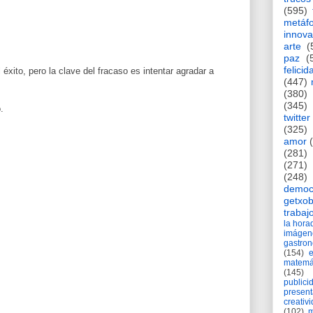
(595)
metáf
innova
arte
(
paz
(
felicid
 éxito, pero la clave del fracaso es intentar agradar a
(447)
(380)
(345)
.
twitter
(325)
amor
(281)
(271)
(248)
democ
getxob
trabaj
la hor
imágen
gastro
(154)
matemá
(145)
publici
present
creativ
(102)
m