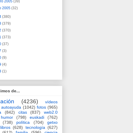
ero 2005
(39)
o 2005
(32)
4
(380)
3
(379)
2
(370)
1
(373)
0
(37)
7
(3)
0
(9)
9
(4)
3
(1)
imos de...
ación
(4236)
vídeos
autoayuda
(1042)
fotos
(965)
a
(842)
citas
(837)
web2.0
humor
(798)
euskadi
(762)
(738)
política
(704)
getxo
libros
(628)
tecnología
(627)
(612)
familia
(596)
ciencia