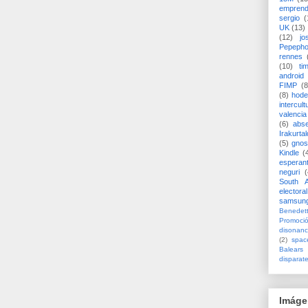
emprend
sergio
(
UK
(13)
(12)
jo
Pepeph
rennes
(10)
ti
android
FIMP
(8
(8)
hode
intercult
valencia
(6)
abs
Irakurtal
(5)
gno
Kindle
(
esperan
neguri
(
South A
electoral
samsun
Benedett
Promoci
disonanc
(2)
spac
Balears
disparat
Imáge