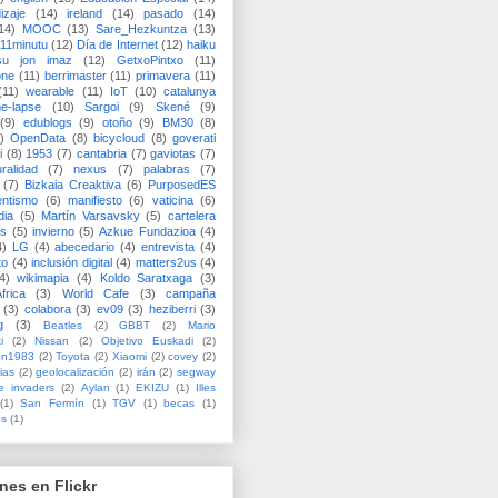
izaje
(14)
ireland
(14)
pasado
(14)
14)
MOOC
(13)
Sare_Hezkuntza
(13)
11minutu
(12)
Día de Internet
(12)
haiku
su jon imaz
(12)
GetxoPintxo
(11)
one
(11)
berrimaster
(11)
primavera
(11)
(11)
wearable
(11)
IoT
(10)
catalunya
me-lapse
(10)
Sargoi
(9)
Skené
(9)
(9)
edublogs
(9)
otoño
(9)
BM30
(8)
)
OpenData
(8)
bicycloud
(8)
goverati
i
(8)
1953
(7)
cantabria
(7)
gaviotas
(7)
uralidad
(7)
nexus
(7)
palabras
(7)
(7)
Bizkaia Creaktiva
(6)
PurposedES
entismo
(6)
manifiesto
(6)
vaticina
(6)
dia
(5)
Martín Varsavsky
(5)
cartelera
ss
(5)
invierno
(5)
Azkue Fundazioa
(4)
4)
LG
(4)
abecedario
(4)
entrevista
(4)
to
(4)
inclusión digital
(4)
matters2us
(4)
4)
wikimapia
(4)
Koldo Saratxaga
(3)
frica
(3)
World Cafe
(3)
campaña
(3)
colabora
(3)
ev09
(3)
heziberri
(3)
g
(3)
Beatles
(2)
GBBT
(2)
Mario
i
(2)
Nissan
(2)
Objetivo Euskadi
(2)
ón1983
(2)
Toyota
(2)
Xiaomi
(2)
covey
(2)
ias
(2)
geolocalización
(2)
irán
(2)
segway
e invaders
(2)
Aylan
(1)
EKIZU
(1)
Illes
(1)
San Fermín
(1)
TGV
(1)
becas
(1)
es
(1)
nes en Flickr