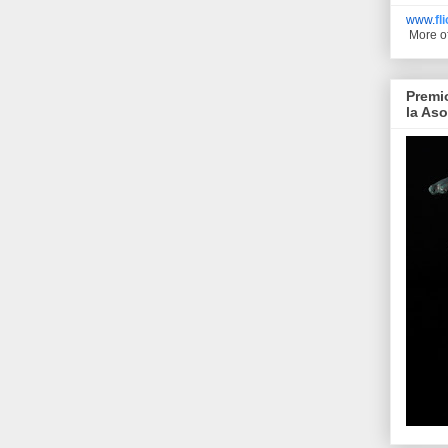
www.
fl
More o
Premi
la As