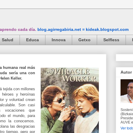
 aprendo cada día.
blog.agirregabiria.net = kideak.blogspot.com
Salud
Educa
Innova
Getxo
Selfless
ria humana real más
Autor
 duda sería una con
elen Keller.
á tejida con millones
 héroes y heroínas
lor y voluntad crean
alculable. Son casi
Sosteni
as vocaciones que
(Bizkaia
todo el mundo, para
Preside
como la conocemos.
AUVE en
plana las desgracias
Ver todo
ro tiempo, pero por