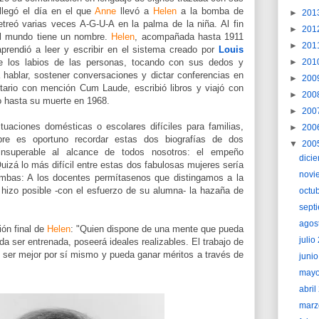
llegó el día en el que
Anne
llevó a
Helen
a la bomba de
►
201
treó varias veces A-G-U-A en la palma de la niña. Al fin
►
201
l mundo tiene un nombre.
Helen
, acompañada hasta 1911
►
201
aprendió a leer y escribir en el sistema creado por
Louis
 de los labios de las personas, tocando con sus dedos y
►
201
 a hablar, sostener conversaciones y dictar conferencias en
►
200
sitario con mención Cum Laude, escribió libros y viajó con
►
200
o hasta su muerte en 1968.
►
200
aciones domésticas o escolares difíciles para familias,
►
200
pre es oportuno recordar estas dos biografías de dos
▼
200
insuperable al alcance de todos nosotros: el empeño
dici
uizá lo más difícil entre estas dos fabulosas mujeres sería
novi
mbas: A los docentes permítasenos que distingamos a la
a hizo posible -con el esfuerzo de su alumna- la hazaña de
octu
sept
agos
ión final de
Helen
: "Quien dispone de una mente que pueda
juli
 ser entrenada, poseerá ideales realizables. El trabajo de
 ser mejor por sí mismo y pueda ganar méritos a través de
juni
may
abri
marz