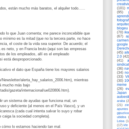
present
creativ
(101)
m
os, están mucho más baratos, el alquiler todo......
(95)
aprend
fotograf
arquite
blogeu
(70)
ik
ndo lo que Juan comenta; me parece inconcebible que
(67)
a
io mínimo es la mitad (que no la tercera parte, no hace
carmen
ncia, el coste de la vida sea superior. De acuerdo; el
google
Derech
 es neto, y en Francia bruto (aqui son las empresas
(45)
ait
tos de los empleados, allí es el empleado
2.0
(42
si está desproporcionado.
(41)
sindica
(36)
na
icativo el dato que España tiene los mayores salarios
(34)
no
(33)
Vi
m/Newsletter/alerta_hay_salarios_2006.htm), mientras
(30)
10
meme
tá mucho más bajo
(26)
ev
stadis/gazeta/internacional/ue020806.htm).
Japan
autoest
r un sistema de ayudas que funciona mal, un
araba
(2
(21)
zie
o y deficiente (al menos en el País Vasco), y un
apuntes 
icaresca (cada cual intenta salvar lo suyo y robar
gipuzko
e caiga la sociedad completa).
ubidea
Leioa
(1
(17)
kfe
o cómo lo estamos haciendo tan mal.