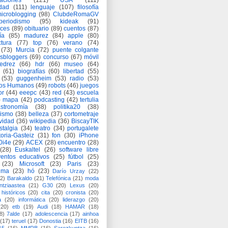
aciones
(121)
USA
(111)
idad
(111)
lenguaje
(107)
filosofía
icroblogging
(98)
ClubdeRomaGV
periodismo
(95)
kideak
(91)
ices
(89)
obituario
(89)
cuentos
(87)
ía
(85)
madurez
(84)
apple
(80)
ctura
(77)
top
(76)
verano
(74)
(73)
Murcia
(72)
puente colgante
asbloggers
(69)
concurso
(67)
móvil
jedrez
(66)
hdr
(66)
museo
(64)
(61)
biografías
(60)
libertad
(55)
(53)
guggenheim
(53)
radio
(53)
os Humanos
(49)
robots
(46)
juegos
or
(44)
eeepc
(43)
red
(43)
escuela
)
mapa
(42)
podcasting
(42)
tertulia
astronomía
(38)
politika20
(38)
lismo
(38)
belleza
(37)
cortometraje
vidad
(36)
wikipedia
(36)
BiscayTIK
stalgia
(34)
teatro
(34)
portugalete
toria-Gasteiz
(31)
fon
(30)
iPhone
0i4e
(29)
ACEX
(28)
encuentro
(28)
(28)
Euskaltel
(26)
software libre
entos educativos
(25)
fútbol
(25)
(23)
Microsoft
(23)
Paris
(23)
ima
(23)
hó
(23)
Darío Urzay
(22)
2)
Barakaldo
(21)
Telefónica
(21)
moda
ntziaastea
(21)
G30
(20)
Lexus
(20)
históricos
(20)
cita
(20)
cronista
(20)
a
(20)
informática
(20)
liderazgo
(20)
(20)
etb
(19)
Audi
(18)
HAMAR
(18)
8)
7alde
(17)
adolescencia
(17)
ainhoa
(17)
teruel
(17)
Donostia
(16)
EITB
(16)