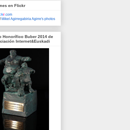
nes en Flickr
ick
r
.com
f
Mikel Agirregabiria Agirre's photos
o Honorífico Buber 2014 de
ociación Internet&Euskadi