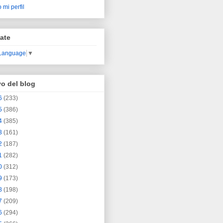
 mi perfil
ate
 Language
▼
vo del blog
6
(233)
5
(386)
4
(385)
3
(161)
2
(187)
1
(282)
0
(312)
9
(173)
8
(198)
7
(209)
6
(294)