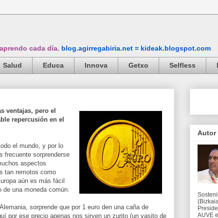
 aprendo cada día.
blog.agirregabiria.net = kideak.blogspot.com
Salud
Educa
Innova
Getxo
Selfless
 ventajas, pero el
ble repercusión en el
Autor
todo el mundo, y por lo
 frecuente sorprenderse
n muchos aspectos
es tan remotos como
uropa aún es más fácil
so de una moneda común.
Sosteni
(Bizkaia
Alemania, sorprende que por 1 euro den una caña de
Preside
AUVE en
uí por ese precio apenas nos sirven un zurito (un vasito de