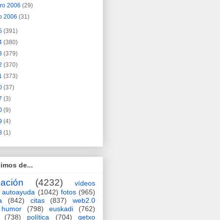
ero 2006
(29)
o 2006
(31)
5
(391)
4
(380)
3
(379)
2
(370)
1
(373)
0
(37)
7
(3)
0
(9)
9
(4)
3
(1)
imos de...
ación
(4232)
vídeos
autoayuda
(1042)
fotos
(965)
a
(842)
citas
(837)
web2.0
humor
(798)
euskadi
(762)
(738)
política
(704)
getxo