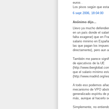
euros .
Los pisos según que estad
6 sept 2006, 18:04:00
Anónimo dijo...
Llevo ya mucho defendie
en un país donde el salar
falta exagerar) que en Fra
salario minimo en España
las que pagan los impues
directamente), pero aun a
También me parece signif
de ejecutivos de la UE
(http://www.iberglobal.co
que el salario mínimo es
(http://www.madrid.org/ie
A todo eso podemos añadi
mecanismo de VPO abstrus
generalizado espíritu de p
más, aunque al hacerlo s
Simplemente, no entiend