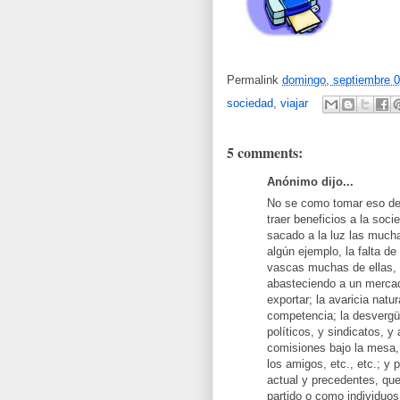
Permalink
domingo, septiembre 0
sociedad
,
viajar
5 comments:
Anónimo dijo...
No se como tomar eso del
traer beneficios a la soci
sacado a la luz las much
algún ejemplo, la falta d
vascas muchas de ellas,
abasteciendo a un mercad
exportar; la avaricia nat
competencia; la desvergüe
políticos, y sindicatos, y
comisiones bajo la mesa,
los amigos, etc., etc.; y 
actual y precedentes, qu
partido o como individuos,