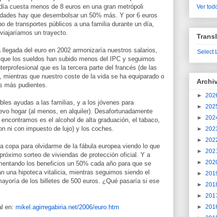
día cuesta menos de 8 euros en una gran metrópoli
Ver todo
udades hay que desembolsar un 50% más. Y por 6 euros
ipo de transportes públicos a una familia durante un día,
viajaríamos un trayecto.
Transl
 llegada del euro en 2002 armonizaría nuestros salarios,
Select
es que los sueldos han subido menos del IPC y seguimos
erprofesional que es la tercera parte del francés (de las
, mientras que nuestro coste de la vida se ha equiparado o
Archi
os más pudientes.
►
202
ables ayudas a las familias, y a los jóvenes para
►
202
evo hogar (al menos, en alquiler). Desafortunadamente
►
202
 encontramos es el alcohol de alta graduación, el tabaco,
on ni con impuesto de lujo) y los coches.
►
202
►
202
na copa para olvidarme de la fábula europea viendo lo que
►
202
 próximo sorteo de viviendas de protección oficial. Y a
►
202
mentando los beneficios un 50% cada año para que se
n una hipoteca vitalicia, mientras seguimos siendo el
►
201
yoría de los billetes de 500 euros. ¿Qué pasaría si ese
►
201
►
201
al en:
mikel.agirregabiria.net/2006/euro.htm
►
201