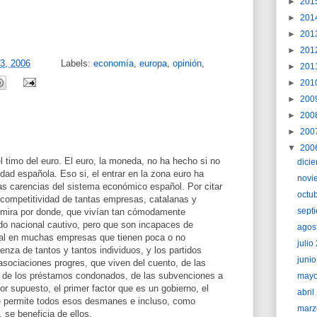
►
201
►
201
►
201
►
201
3, 2006
Labels:
economía
,
europa
,
opinión
,
►
201
►
201
►
200
►
200
►
200
▼
200
 timo del euro. El euro, la moneda, no ha hecho si no
dici
edad española. Eso si, el entrar en la zona euro ha
novi
as carencias del sistema económico español. Por citar
octu
e competitividad de tantas empresas, catalanas y
sept
 mira por donde, que vivían tan cómodamente
o nacional cautivo, pero que son incapaces de
agos
ural en muchas empresas que tienen poca o no
juli
nza de tantos y tantos individuos, y los partidos
juni
 asociaciones progres, que viven del cuento, de las
 de los préstamos condonados, de las subvenciones a
may
por supuesto, el primer factor que es un gobierno, el
abri
e permite todos esos desmanes e incluso, como
marz
 se beneficia de ellos.