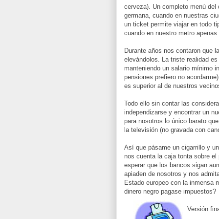
cerveza). Un completo menú del 
germana, cuando en nuestras ci
un ticket permite viajar en todo t
cuando en nuestro metro apenas 
Durante años nos contaron que la
elevándolos. La triste realidad 
manteniendo un salario mínimo int
pensiones prefiero no acordarme)
es superior al de nuestros vecin
Todo ello sin contar las consider
independizarse y encontrar un nu
para nosotros lo único barato que
la televisión (no gravada con can
Así que pásame un cigarrillo y u
nos cuenta la caja tonta sobre el
esperar que los bancos sigan au
apiaden de nosotros y nos admita
Estado europeo con la inmensa ma
dinero negro pagase impuestos?
Versión fin