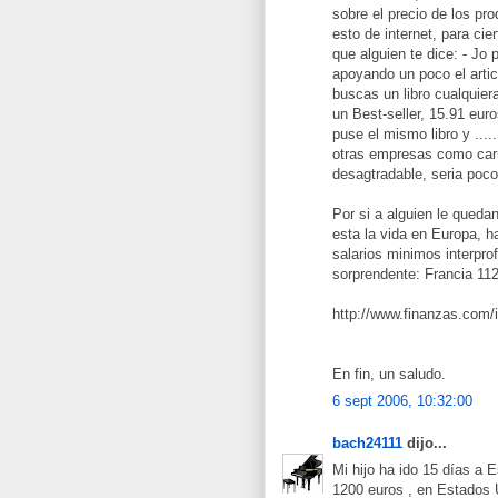
sobre el precio de los p
esto de internet, para ci
que alguien te dice: - Jo 
apoyando un poco el artic
buscas un libro cualquiera
un Best-seller, 15.91 eur
puse el mismo libro y ...
otras empresas como carre
desagtradable, seria poco
Por si a alguien le queda
esta la vida en Europa, h
salarios minimos interpr
sorprendente: Francia 112
http://www.finanzas.com/i
En fin, un saludo.
6 sept 2006, 10:32:00
bach24111
dijo...
Mi hijo ha ido 15 días a 
1200 euros , en Estados