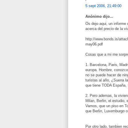
5 sept 2006, 21:49:00
Anónimo dijo...
Os dejo aqui, un informe 
acerca del precio de la v
http://www.bonds.is/at
may06.pdf
Cosas que a mi me sorpr
1. Barcelona, Paris, Mad
europa. Hombre, conozco 
no se puede hacer de ning
turistas al año, ¿Suena la
que tiene TODA España, 
2. Pero ademas, la vivie
Milan, Berlin, el estudio,
Vamos, que un piso en To
que Berlin, Luxemburgo o 
Por otro lado, tambien r