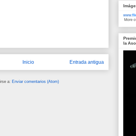
Imáge
www.
fl
More o
Premi
la As
Inicio
Entrada antigua
irse a:
Enviar comentarios (Atom)