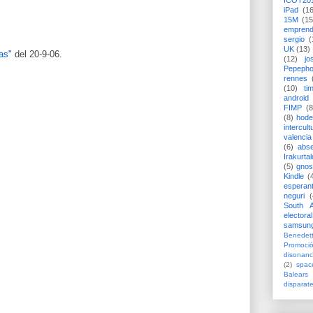
ICOT20
iPad
(1
15M
(15
emprend
sergio
(
UK
(13)
ias"
del 20-9-06.
(12)
jo
Pepeph
rennes
(10)
ti
android
FIMP
(8
(8)
hode
intercult
valencia
(6)
abs
Irakurtal
(5)
gno
Kindle
(
esperan
neguri
(
South A
electoral
samsun
Benedett
Promoci
disonanc
(2)
spac
Balears
disparat