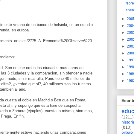
febr
ener
►
200
de este verano de un banco de helsinki, es un estudio
►
200
ivenda, en europa.
►
200
►
200
tachments_articles/2775_A_Economic%20Observer%20
►
200
►
200
endieron:
►
199
►
199
rid. Son en ese orden las ciudades mas caras de
las 3 ciudades y la comparacion, sin ofender a nadie,
►
198
un modo, sin ir mas alla, Paris tiene 40 millones de
►
198
 cifra?, ¿verdad que si?, 40 millones son los turistas
tambien al año.
nda cuesta el doble en Madrid o Bcn que en Roma,
Escrib
 esta ahi, y supongo que esta libre de sospecha.
educ
ledo o Zamora (ejmplos), cuesta lo mismo, sino mas,
Praga, En fin.
(1211)
histori
(810)
bilbao
ecientemente estuve haciendo unas comparaciones