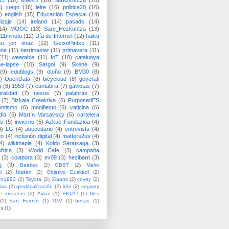
15
(16)
MMRB
(16)
Sarezkuntza
(16)
6)
juego
(16)
leire
(16)
politica20
(16)
)
english
(15)
Educación Especial
(14)
izaje
(14)
ireland
(14)
pasado
(14)
14)
MOOC
(13)
Sare_Hezkuntza
(13)
11minutu
(12)
Día de Internet
(12)
haiku
su jon imaz
(12)
GetxoPintxo
(11)
one
(11)
berrimaster
(11)
primavera
(11)
(11)
wearable
(11)
IoT
(10)
catalunya
me-lapse
(10)
Sargoi
(9)
Skené
(9)
(9)
edublogs
(9)
otoño
(9)
BM30
(8)
)
OpenData
(8)
bicycloud
(8)
goverati
i
(8)
1953
(7)
cantabria
(7)
gaviotas
(7)
uralidad
(7)
nexus
(7)
palabras
(7)
(7)
Bizkaia Creaktiva
(6)
PurposedES
entismo
(6)
manifiesto
(6)
vaticina
(6)
dia
(5)
Martín Varsavsky
(5)
cartelera
ss
(5)
invierno
(5)
Azkue Fundazioa
(4)
4)
LG
(4)
abecedario
(4)
entrevista
(4)
to
(4)
inclusión digital
(4)
matters2us
(4)
4)
wikimapia
(4)
Koldo Saratxaga
(3)
frica
(3)
World Cafe
(3)
campaña
(3)
colabora
(3)
ev09
(3)
heziberri
(3)
g
(3)
Beatles
(2)
GBBT
(2)
Mario
i
(2)
Nissan
(2)
Objetivo Euskadi
(2)
ón1983
(2)
Toyota
(2)
Xiaomi
(2)
covey
(2)
ias
(2)
geolocalización
(2)
irán
(2)
segway
e invaders
(2)
Aylan
(1)
EKIZU
(1)
Illes
(1)
San Fermín
(1)
TGV
(1)
becas
(1)
es
(1)