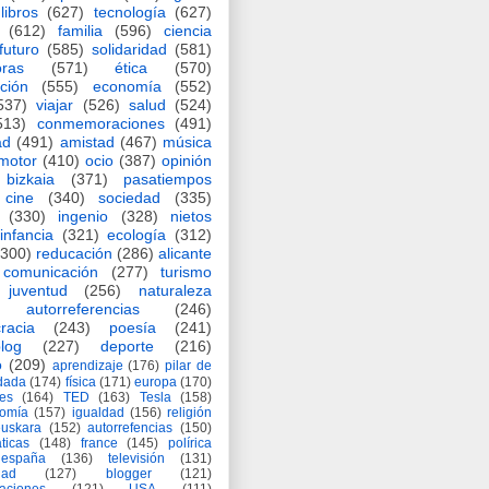
libros
(627)
tecnología
(627)
(612)
familia
(596)
ciencia
futuro
(585)
solidaridad
(581)
oras
(571)
ética
(570)
ción
(555)
economía
(552)
537)
viajar
(526)
salud
(524)
513)
conmemoraciones
(491)
ad
(491)
amistad
(467)
música
motor
(410)
ocio
(387)
opinión
bizkaia
(371)
pasatiempos
cine
(340)
sociedad
(335)
(330)
ingenio
(328)
nietos
infancia
(321)
ecología
(312)
(300)
reducación
(286)
alicante
comunicación
(277)
turismo
juventud
(256)
naturaleza
autorreferencias
(246)
racia
(243)
poesía
(241)
log
(227)
deporte
(216)
o
(209)
aprendizaje
(176)
pilar de
adada
(174)
física
(171)
europa
(170)
es
(164)
TED
(163)
Tesla
(158)
nomía
(157)
igualdad
(156)
religión
euskara
(152)
autorrefencias
(150)
ticas
(148)
france
(145)
polírica
españa
(136)
televisión
(131)
dad
(127)
blogger
(121)