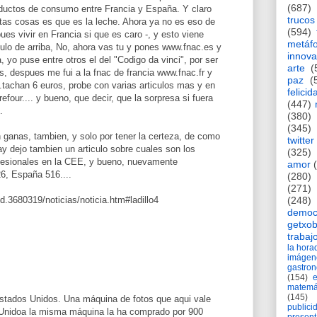
(687)
roductos de consumo entre Francia y España. Y claro
trucos
ertas cosas es que es la leche. Ahora ya no es eso de
(594)
pues vivir en Francia si que es caro -, y esto viene
metáf
ulo de arriba, No, ahora vas tu y pones www.fnac.es y
innova
, yo puse entre otros el del "Codigo da vinci", por ser
arte
(
os, despues me fui a la fnac de francia www.fnac.fr y
paz
(
...tachan 6 euros, probe con varias articulos mas y en
felicid
four.... y bueno, que decir, que la sorpresa si fuera
(447)
.
(380)
(345)
n ganas, tambien, y solo por tener la certeza, de como
twitter
ay dejo tambien un articulo sobre cuales son los
(325)
ofesionales en la CEE, y bueno, nuevamente
amor
6, España 516....
(280)
(271)
d.3680319/noticias/noticia.htm#ladillo4
(248)
democ
getxob
trabaj
la hor
imágen
gastro
(154)
matemá
(145)
Estados Unidos. Una máquina de fotos que aqui vale
publici
 Unidoa la misma máquina la ha comprado por 900