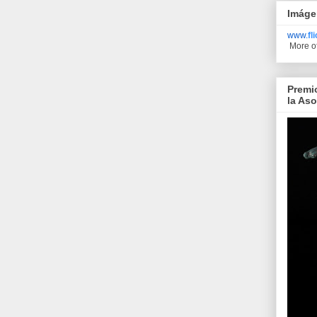
Imáge
www.
fl
More o
Premi
la As