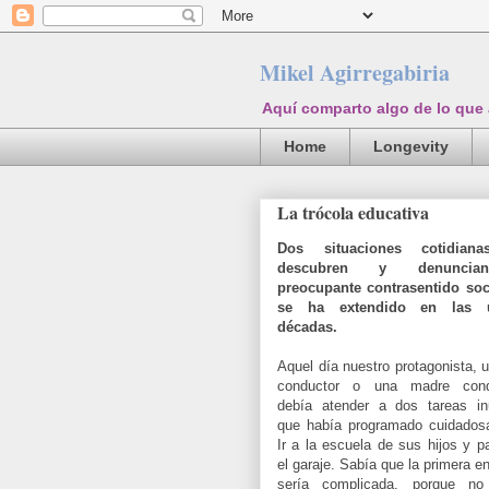
Mikel Agirregabiria
Aquí comparto algo de lo que
Home
Longevity
La trócola educativa
Dos situaciones cotidian
descubren y denunci
preocupante contrasentido soc
se ha extendido en las ú
décadas.
Aquel día nuestro protagonista, 
conductor o una madre cond
debía atender a dos tareas in
que había programado cuidados
Ir a la escuela de sus hijos y p
el garaje. Sabía que la primera en
sería complicada, porque n