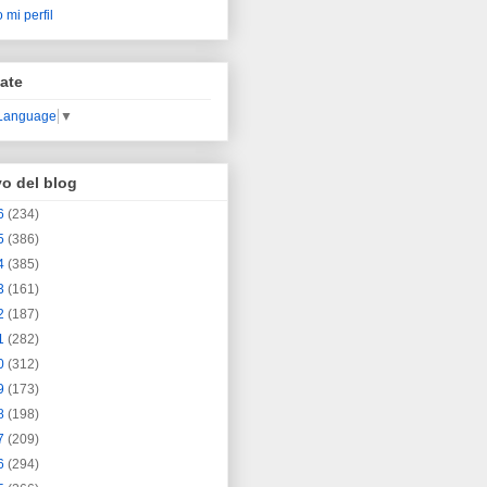
 mi perfil
ate
 Language
▼
vo del blog
6
(234)
5
(386)
4
(385)
3
(161)
2
(187)
1
(282)
0
(312)
9
(173)
8
(198)
7
(209)
6
(294)