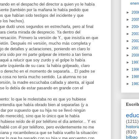
ener
ando en el despacho del director a quien yo le había
sente (también por la mañana le había pedido que
►
200
os que habían sido testigos del incidente y que
►
200
e los hechos).
ue dudó unos segundos en estrecharla, pero al final
►
200
cara cierta mirada de desprecio. Ya dentro del
►
200
rsación. Primero la versión de Y., que insistía en que
►
200
ofetón. Después mi versión, mucho más completa y
►
200
jo de detalles y aclaraciones, poniendo en claro lo
ría sido por mi parte golpear de intento a tan tierna
►
200
aqué a relucir que soy zurdo y el golpe lo había
►
199
 parte izquierda de su cara: la había golpeado, claro
►
199
zo derecho en el momento de separarla... El padre se
►
198
la cosa no tenía mucho sentido. La alumna no se
ersión, la madre escuchaba callada y atenta, al igual
►
198
 se lo debía de estar pasando en grande con el
ento: lo que le molestaba no es que yo hubiese
Escrib
entendía que había obrado bien al separarlas (y a
 dar por supuesto que su hija no se llevó ningún
educ
do merecido), sino que lo único que le había
(1211)
biese reído de él por teléfono el día anterior... Y es
histori
hablé con él por teléfono, pero evidentemente no me
(810)
afkiana y rocambolesca que se había vuelto la situación:
bilbao
arar lo que ha pasado con su hija y me encuentro con