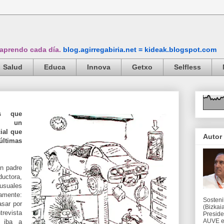
 aprendo cada día.
blog.agirregabiria.net = kideak.blogspot.com
Salud
Educa
Innova
Getxo
Selfless
as que
an un
ial que
Autor
ltimas
un padre
uctora,
usuales
amente:
Sosteni
asar por
(Bizkaia
trevista
Preside
AUVE en
o iba a