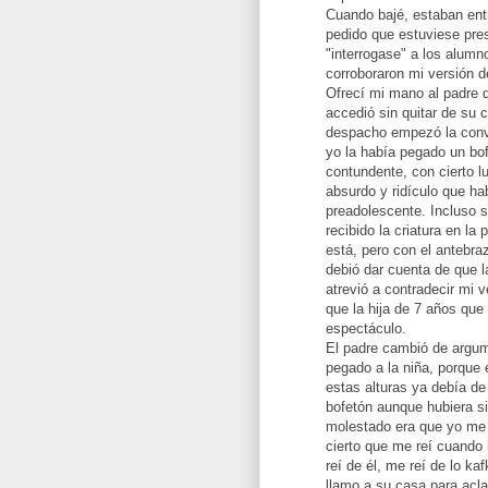
Cuando bajé, estaban entr
pedido que estuviese pre
"interrogase" a los alumn
corroboraron mi versión d
Ofrecí mi mano al padre q
accedió sin quitar de su 
despacho empezó la conve
yo la había pegado un b
contundente, con cierto lu
absurdo y ridículo que hab
preadolescente. Incluso s
recibido la criatura en la
está, pero con el antebra
debió dar cuenta de que 
atrevió a contradecir mi v
que la hija de 7 años que
espectáculo.
El padre cambió de argum
pegado a la niña, porque 
estas alturas ya debía de
bofetón aunque hubiera si
molestado era que yo me hu
cierto que me reí cuando 
reí de él, me reí de lo k
llamo a su casa para acl