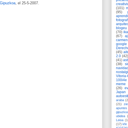
present
 Gipuzkoa
, el 25-5-2007.
creativ
(101)
m
(95)
aprend
fotograf
arquite
blogeu
(70)
ik
(67)
a
carmen
google
Derech
(45)
ait
2.0
(42
(41)
as
(38)
si
navida
nostalg
Vitoria
100i4e
meme
(26)
ev
Japan
autoest
araba
(2
(21)
zie
apuntes 
gipuzko
ubidea
Leioa
(1
(17)
kfe