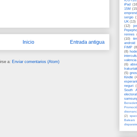
ICOT20
iPad
(1
15M
(15
emprend
sergio
(
UK
(13)
(12)
jo
Pepeph
rennes
(10)
ti
Inicio
Entrada antigua
android
FIMP
(8
(8)
hode
intercult
valencia
irse a:
Enviar comentarios (Atom)
(6)
abs
Irakurtal
(5)
gno
Kindle
(
esperan
neguri
(
South A
electoral
samsun
Benedett
Promoci
disonanc
(2)
spac
Balears
disparat