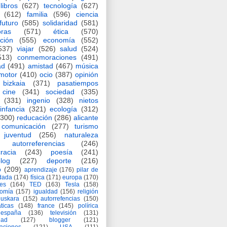
libros
(627)
tecnología
(627)
(612)
familia
(596)
ciencia
futuro
(585)
solidaridad
(581)
oras
(571)
ética
(570)
ción
(555)
economía
(552)
537)
viajar
(526)
salud
(524)
513)
conmemoraciones
(491)
ad
(491)
amistad
(467)
música
motor
(410)
ocio
(387)
opinión
bizkaia
(371)
pasatiempos
cine
(341)
sociedad
(335)
(331)
ingenio
(328)
nietos
infancia
(321)
ecología
(312)
(300)
reducación
(286)
alicante
comunicación
(277)
turismo
juventud
(256)
naturaleza
autorreferencias
(246)
racia
(243)
poesía
(241)
log
(227)
deporte
(216)
o
(209)
aprendizaje
(176)
pilar de
adada
(174)
física
(171)
europa
(170)
es
(164)
TED
(163)
Tesla
(158)
nomía
(157)
igualdad
(156)
religión
euskara
(152)
autorrefencias
(150)
ticas
(148)
france
(145)
polírica
españa
(136)
televisión
(131)
dad
(127)
blogger
(121)