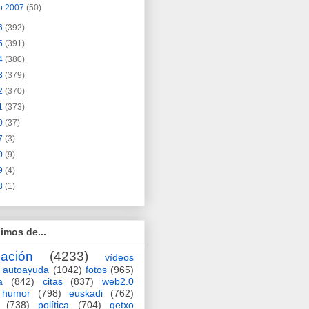
o 2007
(50)
6
(392)
5
(391)
4
(380)
3
(379)
2
(370)
1
(373)
0
(37)
7
(3)
0
(9)
9
(4)
3
(1)
imos de...
ación
(4233)
vídeos
autoayuda
(1042)
fotos
(965)
a
(842)
citas
(837)
web2.0
humor
(798)
euskadi
(762)
(738)
política
(704)
getxo