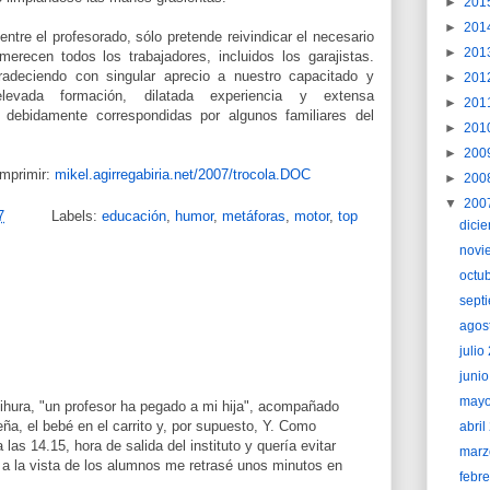
►
201
►
201
ntre el profesorado, sólo pretende reivindicar el necesario
►
201
merecen todos los trabajadores, incluidos los garajistas.
radeciendo con singular aprecio a nuestro capacitado y
►
201
elevada formación, dilatada experiencia y extensa
►
201
 debidamente correspondidas por algunos familiares del
►
201
►
200
imprimir:
mikel.agirregabiria.net/2007/trocola.DOC
►
200
▼
200
7
Labels:
educación
,
humor
,
metáforas
,
motor
,
top
dici
novi
octu
sept
agos
juli
juni
may
ihura, "un profesor ha pegado a mi hija", acompañado
eña, el bebé en el carrito y, por supuesto, Y. Como
abri
las 14.15, hora de salida del instituto y quería evitar
marz
 a la vista de los alumnos me retrasé unos minutos en
febr