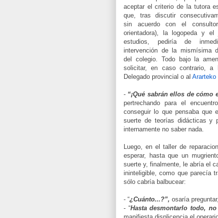
aceptar el criterio de la tutora e
que, tras discutir consecutiva
sin acuerdo con el consulto
orientadora), la logopeda y el
estudios, pediría de inmed
intervención de la mismísima d
del colegio. Todo bajo la ame
solicitar, en caso contrario, a
Delegado provincial o al
Ararteko
-
“¡Qué sabrán ellos de cómo e
pertrechando para el encuentr
conseguir lo que pensaba que es
suerte de teorías didácticas y 
internamente no saber nada.
Luego, en el taller de reparacio
esperar, hasta que un mugrient
suerte y, finalmente, le abría el 
ininteligible, como que parecía tr
sólo cabría balbucear:
- “
¿Cuánto...?”,
osaría preguntar
- “
Hasta desmontarlo todo, no
manifiesta displicencia el operar