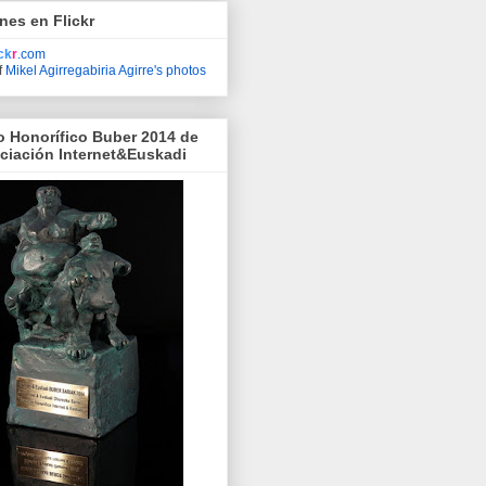
nes en Flickr
ick
r
.com
f
Mikel Agirregabiria Agirre's photos
o Honorífico Buber 2014 de
ociación Internet&Euskadi