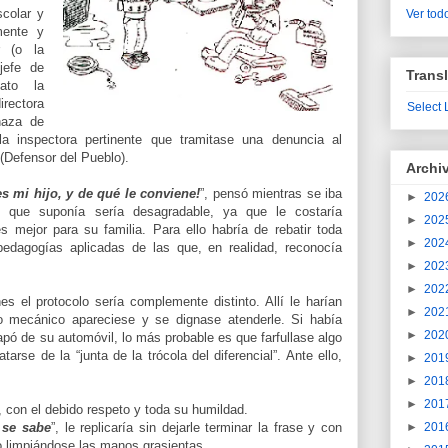
scolar y
Ver todo
mente y
r (o la
 jefe de
Transl
iato la
irectora
Select
naza de
 la inspectora pertinente que tramitase una denuncia al
(Defensor del Pueblo).
Archi
s mi hijo, y de qué le conviene!
”, pensó mientras se iba
►
202
o que suponía sería desagradable, ya que le costaría
►
202
 mejor para su familia. Para ello habría de rebatir toda
►
202
pedagogías aplicadas de las que, en realidad, reconocía
►
202
►
202
nes el protocolo sería complemente distinto. Allí le harían
►
202
o mecánico apareciese y se dignase atenderle. Si había
►
202
capó de su automóvil, lo más probable es que farfullase algo
atarse de la “junta de la trócola del diferencial”. Ante ello,
►
201
►
201
►
201
, con el debido respeto y toda su humildad.
 se sabe
”, le replicaría sin dejarle terminar la frase y con
►
201
io limpiándose las manos grasientas.