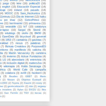
15
(16)
MMRB
(16)
Sarezkuntza
(16)
6)
juego
(16)
leire
(16)
politica20
(16)
)
english
(15)
Educación Especial
(14)
izaje
(14)
ireland
(14)
pasado
(14)
14)
MOOC
(13)
Sare_Hezkuntza
(13)
11minutu
(12)
Día de Internet
(12)
haiku
su jon imaz
(12)
GetxoPintxo
(11)
one
(11)
berrimaster
(11)
primavera
(11)
(11)
wearable
(11)
IoT
(10)
catalunya
me-lapse
(10)
Sargoi
(9)
Skené
(9)
(9)
edublogs
(9)
otoño
(9)
BM30
(8)
)
OpenData
(8)
bicycloud
(8)
goverati
i
(8)
1953
(7)
cantabria
(7)
gaviotas
(7)
uralidad
(7)
nexus
(7)
palabras
(7)
(7)
Bizkaia Creaktiva
(6)
PurposedES
entismo
(6)
manifiesto
(6)
vaticina
(6)
dia
(5)
Martín Varsavsky
(5)
cartelera
ss
(5)
invierno
(5)
Azkue Fundazioa
(4)
4)
LG
(4)
abecedario
(4)
entrevista
(4)
to
(4)
inclusión digital
(4)
matters2us
(4)
4)
wikimapia
(4)
Koldo Saratxaga
(3)
frica
(3)
World Cafe
(3)
campaña
(3)
colabora
(3)
ev09
(3)
heziberri
(3)
g
(3)
Beatles
(2)
GBBT
(2)
Mario
i
(2)
Nissan
(2)
Objetivo Euskadi
(2)
ón1983
(2)
Toyota
(2)
Xiaomi
(2)
covey
(2)
ias
(2)
geolocalización
(2)
irán
(2)
segway
e invaders
(2)
Aylan
(1)
EKIZU
(1)
Illes
(1)
San Fermín
(1)
TGV
(1)
becas
(1)
es
(1)