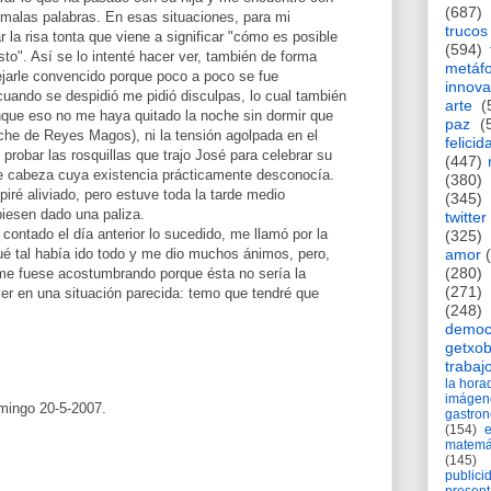
(687)
alas palabras. En esas situaciones, para mi
trucos
 la risa tonta que viene a significar "cómo es posible
(594)
to". Así se lo intenté hacer ver, también de forma
metáf
ejarle convencido porque poco a poco se fue
innova
cuando se despidió me pidió disculpas, lo cual también
arte
(
que eso no me haya quitado la noche sin dormir que
paz
(
che de Reyes Magos), ni la tensión agolpada en el
felicid
robar las rosquillas que trajo José para celebrar su
(447)
de cabeza cuya existencia prácticamente desconocía.
(380)
ré aliviado, pero estuve toda la tarde medio
(345)
iesen dado una paliza.
twitter
 contado el día anterior lo sucedido, me llamó por la
(325)
amor
ué tal había ido todo y me dio muchos ánimos, pero,
(280)
me fuese acostumbrando porque ésta no sería la
(271)
er en una situación parecida: temo que tendré que
(248)
democ
getxob
trabaj
la hor
imágen
omingo 20-5-2007.
gastro
(154)
matemá
(145)
publici