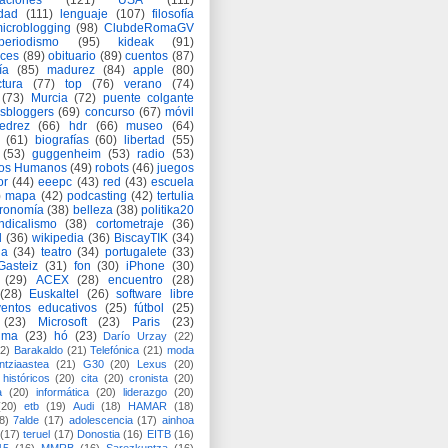
aciones
(121)
USA
(111)
idad
(111)
lenguaje
(107)
filosofía
icroblogging
(98)
ClubdeRomaGV
periodismo
(95)
kideak
(91)
ices
(89)
obituario
(89)
cuentos
(87)
ía
(85)
madurez
(84)
apple
(80)
ctura
(77)
top
(76)
verano
(74)
(73)
Murcia
(72)
puente colgante
asbloggers
(69)
concurso
(67)
móvil
jedrez
(66)
hdr
(66)
museo
(64)
(61)
biografías
(60)
libertad
(55)
(53)
guggenheim
(53)
radio
(53)
os Humanos
(49)
robots
(46)
juegos
or
(44)
eeepc
(43)
red
(43)
escuela
)
mapa
(42)
podcasting
(42)
tertulia
tronomía
(38)
belleza
(38)
politika20
ndicalismo
(38)
cortometraje
(36)
d
(36)
wikipedia
(36)
BiscayTIK
(34)
ia
(34)
teatro
(34)
portugalete
(33)
-Gasteiz
(31)
fon
(30)
iPhone
(30)
(29)
ACEX
(28)
encuentro
(28)
(28)
Euskaltel
(26)
software libre
entos educativos
(25)
fútbol
(25)
(23)
Microsoft
(23)
Paris
(23)
ima
(23)
hó
(23)
Darío Urzay
(22)
2)
Barakaldo
(21)
Telefónica
(21)
moda
ntziaastea
(21)
G30
(20)
Lexus
(20)
históricos
(20)
cita
(20)
cronista
(20)
a
(20)
informática
(20)
liderazgo
(20)
(20)
etb
(19)
Audi
(18)
HAMAR
(18)
8)
7alde
(17)
adolescencia
(17)
ainhoa
(17)
teruel
(17)
Donostia
(16)
EITB
(16)