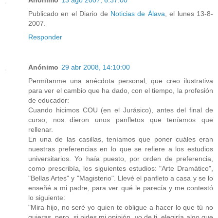
Anónimo
13 ago 2007, 6:37:00
Publicado en el Diario de
Noticias de Álava
, el lunes 13-8-
2007.
Responder
Anónimo
29 abr 2008, 14:10:00
Permítanme una anécdota personal, que creo ilustrativa
para ver el cambio que ha dado, con el tiempo, la profesión
de educador:
Cuando hicimos COU (en el Jurásico), antes del final de
curso, nos dieron unos panfletos que teníamos que
rellenar.
En una de las casillas, teníamos que poner cuáles eran
nuestras preferencias en lo que se refiere a los estudios
universitarios. Yo haía puesto, por orden de preferencia,
como prescribía, los siguientes estudios: "Arte Dramático",
"Bellas Artes" y "Magisterio". Llevé el panfleto a casa y se lo
enseñé a mi padre, para ver qué le parecía y me contestó
lo siguiente:
"Mira hijo, no seré yo quien te obligue a hacer lo que tú no
quieras, pero, si pides mi opinión, yo de ti, elegiría algo que