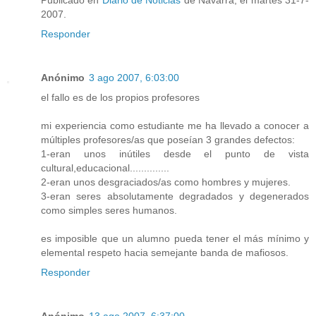
Publicado en
Diario de Noticias
de Navarra, el martes 31-7-
2007.
Responder
Anónimo
3 ago 2007, 6:03:00
el fallo es de los propios profesores
mi experiencia como estudiante me ha llevado a conocer a
múltiples profesores/as que poseían 3 grandes defectos:
1-eran unos inútiles desde el punto de vista
cultural,educacional..............
2-eran unos desgraciados/as como hombres y mujeres.
3-eran seres absolutamente degradados y degenerados
como simples seres humanos.
es imposible que un alumno pueda tener el más mínimo y
elemental respeto hacia semejante banda de mafiosos.
Responder