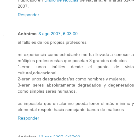
Publicado en
Diario de Noticias
de Navarra, el martes 31-7-
2007.
Responder
Anónimo
3 ago 2007, 6:03:00
el fallo es de los propios profesores
mi experiencia como estudiante me ha llevado a conocer a
múltiples profesores/as que poseían 3 grandes defectos:
1-eran unos inútiles desde el punto de vista
cultural,educacional..............
2-eran unos desgraciados/as como hombres y mujeres.
3-eran seres absolutamente degradados y degenerados
como simples seres humanos.
es imposible que un alumno pueda tener el más mínimo y
elemental respeto hacia semejante banda de mafiosos.
Responder