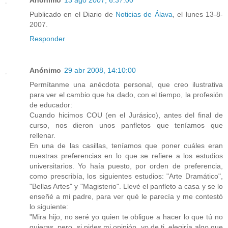
Anónimo
13 ago 2007, 6:37:00
Publicado en el Diario de
Noticias de Álava
, el lunes 13-8-
2007.
Responder
Anónimo
29 abr 2008, 14:10:00
Permítanme una anécdota personal, que creo ilustrativa
para ver el cambio que ha dado, con el tiempo, la profesión
de educador:
Cuando hicimos COU (en el Jurásico), antes del final de
curso, nos dieron unos panfletos que teníamos que
rellenar.
En una de las casillas, teníamos que poner cuáles eran
nuestras preferencias en lo que se refiere a los estudios
universitarios. Yo haía puesto, por orden de preferencia,
como prescribía, los siguientes estudios: "Arte Dramático",
"Bellas Artes" y "Magisterio". Llevé el panfleto a casa y se lo
enseñé a mi padre, para ver qué le parecía y me contestó
lo siguiente:
"Mira hijo, no seré yo quien te obligue a hacer lo que tú no
quieras, pero, si pides mi opinión, yo de ti, elegiría algo que