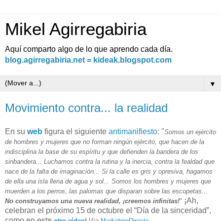
Mikel Agirregabiria
Aquí comparto algo de lo que aprendo cada día.
blog.agirregabiria.net = kideak.blogspot.com
▼
Movimiento contra... la realidad
En su
web
figura el siguiente
antimanifiesto
: "
Somos un ejército
de hombres y mujeres que no forman ningún ejército, que hacen de la
indisciplina la base de su espíritu y que defienden la bandera de los
sinbandera... Luchamos contra la rutina y la inercia, contra la fealdad que
nace de la falta de imaginación... Si la calle es gris y opresiva, hagamos
de ella una isla llena de agua y sol... Somos los hombres y mujeres que
muerden a los perros, las palomas que disparan sobre las escopetas...
¡Ah,
No construyamos una nueva realidad, ¡creemos infinitas!
"
celebran el próximo 15 de octubre el “Día de la sinceridad”,
como en este
otro vídeo
!
Vía
MarketingDirecto
.