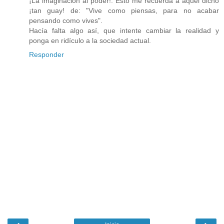
¡La imaginación al poder!. Esto me recuerda a aquel dicho
¡tan guay! de: "Vive como piensas, para no acabar
pensando como vives".
Hacía falta algo así, que intente cambiar la realidad y
ponga en ridículo a la sociedad actual.
Responder