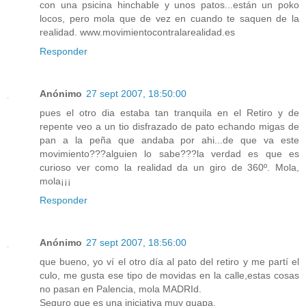
con una psicina hinchable y unos patos...están un poko
locos, pero mola que de vez en cuando te saquen de la
realidad. www.movimientocontralarealidad.es
Responder
Anónimo
27 sept 2007, 18:50:00
pues el otro dia estaba tan tranquila en el Retiro y de
repente veo a un tio disfrazado de pato echando migas de
pan a la peña que andaba por ahi...de que va este
movimiento???alguien lo sabe???la verdad es que es
curioso ver como la realidad da un giro de 360º. Mola,
mola¡¡¡
Responder
Anónimo
27 sept 2007, 18:56:00
que bueno, yo ví el otro día al pato del retiro y me partí el
culo, me gusta ese tipo de movidas en la calle,estas cosas
no pasan en Palencia, mola MADRId.
Seguro que es una iniciativa muy guapa.