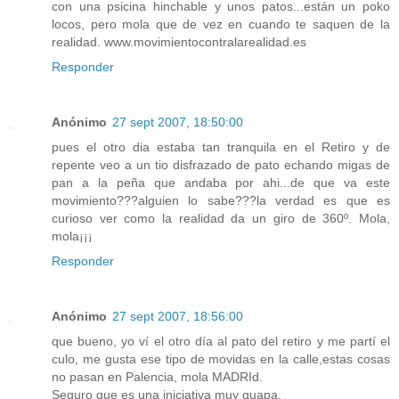
con una psicina hinchable y unos patos...están un poko
locos, pero mola que de vez en cuando te saquen de la
realidad. www.movimientocontralarealidad.es
Responder
Anónimo
27 sept 2007, 18:50:00
pues el otro dia estaba tan tranquila en el Retiro y de
repente veo a un tio disfrazado de pato echando migas de
pan a la peña que andaba por ahi...de que va este
movimiento???alguien lo sabe???la verdad es que es
curioso ver como la realidad da un giro de 360º. Mola,
mola¡¡¡
Responder
Anónimo
27 sept 2007, 18:56:00
que bueno, yo ví el otro día al pato del retiro y me partí el
culo, me gusta ese tipo de movidas en la calle,estas cosas
no pasan en Palencia, mola MADRId.
Seguro que es una iniciativa muy guapa.