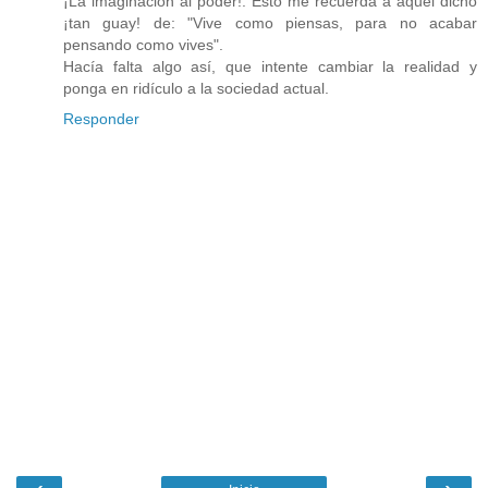
¡La imaginación al poder!. Esto me recuerda a aquel dicho
¡tan guay! de: "Vive como piensas, para no acabar
pensando como vives".
Hacía falta algo así, que intente cambiar la realidad y
ponga en ridículo a la sociedad actual.
Responder