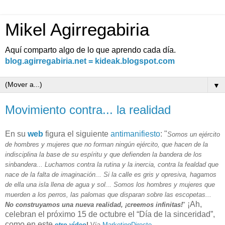
Mikel Agirregabiria
Aquí comparto algo de lo que aprendo cada día.
blog.agirregabiria.net = kideak.blogspot.com
▼
Movimiento contra... la realidad
En su
web
figura el siguiente
antimanifiesto
: "
Somos un ejército
de hombres y mujeres que no forman ningún ejército, que hacen de la
indisciplina la base de su espíritu y que defienden la bandera de los
sinbandera... Luchamos contra la rutina y la inercia, contra la fealdad que
nace de la falta de imaginación... Si la calle es gris y opresiva, hagamos
de ella una isla llena de agua y sol... Somos los hombres y mujeres que
muerden a los perros, las palomas que disparan sobre las escopetas...
¡Ah,
No construyamos una nueva realidad, ¡creemos infinitas!
"
celebran el próximo 15 de octubre el “Día de la sinceridad”,
como en este
otro vídeo
!
Vía
MarketingDirecto
.