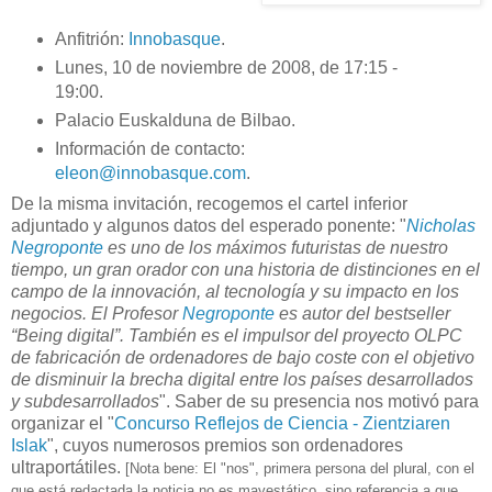
Anfitrión:
Innobasque
.
Lunes, 10 de noviembre de 2008, de 17:15 -
19:00.
Palacio Euskalduna de Bilbao.
Información de contacto:
eleon@innobasque.com
.
De la misma invitación, recogemos el cartel inferior
adjuntado y algunos datos del esperado ponente: "
Nicholas
Negroponte
es uno de los máximos futuristas de nuestro
tiempo, un gran orador con una historia de distinciones en el
campo de la innovación, al tecnología y su impacto en los
negocios. El Profesor
Negroponte
es autor del bestseller
“Being digital”. También es el impulsor del proyecto OLPC
de fabricación de ordenadores de bajo coste con el objetivo
de disminuir la brecha digital entre los países desarrollados
y subdesarrollados
". Saber de su presencia nos motivó para
organizar el "
Concurso Reflejos de Ciencia - Zientziaren
Islak
", cuyos numerosos premios son ordenadores
ultraportátiles.
[Nota bene: El "nos", primera persona del plural, con el
que está redactada la noticia no es mayestático, sino referencia a que