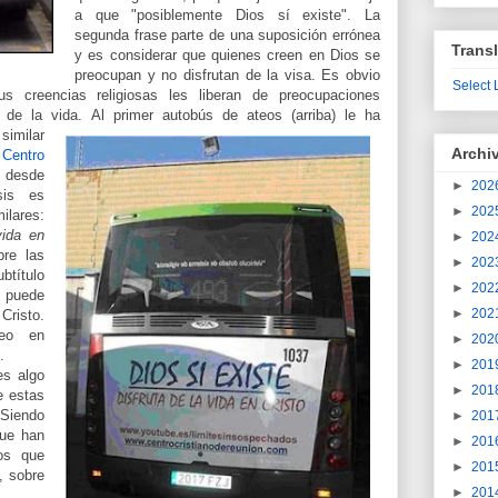
a que "posiblemente Dios sí existe". La
segunda frase parte de una suposición errónea
Transl
y es considerar que quienes creen en Dios se
preocupan y no disfrutan de la visa. Es obvio
Select
 creencias religiosas les liberan de preocupaciones
s de la vida.
Al primer autobús de ateos (arriba) le ha
similar
Archi
a
Centro
desde
►
202
sis es
►
202
ilares:
vida en
►
202
re las
►
202
título
►
202
 puede
►
202
Cristo.
deo en
►
202
.
►
201
es algo
►
201
e estas
Siendo
►
201
que han
►
201
os que
►
201
, sobre
►
201