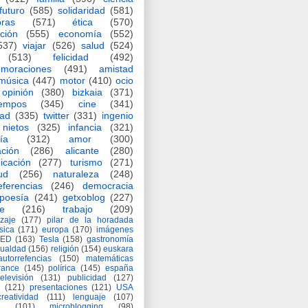
futuro
(585)
solidaridad
(581)
oras
(571)
ética
(570)
ción
(555)
economía
(552)
537)
viajar
(526)
salud
(524)
(513)
felicidad
(492)
moraciones
(491)
amistad
música
(447)
motor
(410)
ocio
opinión
(380)
bizkaia
(371)
iempos
(345)
cine
(341)
dad
(335)
twitter
(331)
ingenio
nietos
(325)
infancia
(321)
ía
(312)
amor
(300)
ción
(286)
alicante
(280)
icación
(277)
turismo
(271)
ud
(256)
naturaleza
(248)
eferencias
(246)
democracia
poesía
(241)
getxoblog
(227)
e
(216)
trabajo
(209)
zaje
(177)
pilar de la horadada
ísica
(171)
europa
(170)
imágenes
TED
(163)
Tesla
(158)
gastronomía
gualdad
(156)
religión
(154)
euskara
autorrefencias
(150)
matemáticas
rance
(145)
polírica
(145)
españa
televisión
(131)
publicidad
(127)
(121)
presentaciones
(121)
USA
creatividad
(111)
lenguaje
(107)
(101)
microblogging
(98)