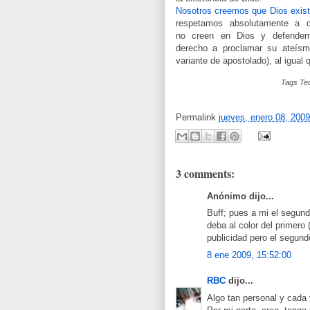
Nosotros creemos que Dios exist
respetamos absolutamente a q
no creen en Dios y defende
derecho a proclamar su ateísm
variante de apostolado), al igua
Tags Tec
Permalink
jueves, enero 08, 2009
3 comments:
Anónimo dijo...
Buff; pues a mi el segun
deba al color del primero 
publicidad pero el segundo
8 ene 2009, 15:52:00
RBC
dijo...
Algo tan personal y cada 