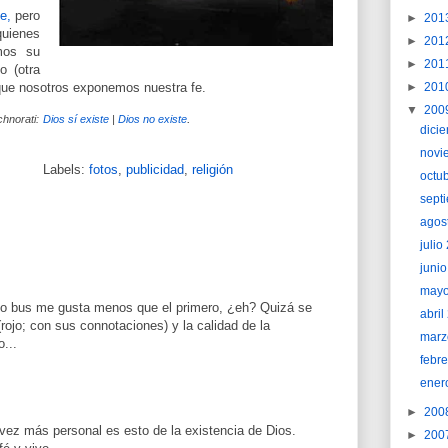
e,
pero
►
201
uienes
►
201
mos su
►
201
o (otra
l que nosotros exponemos nuestra fe.
►
201
▼
200
.
hnorati:
Dios sí existe
|
Dios no existe
dici
novi
Labels:
fotos
,
publicidad
,
religión
octu
sept
agos
juli
juni
may
do bus me gusta menos que el primero, ¿eh? Quizá se
abri
(rojo; con sus connotaciones) y la calidad de la
marz
...
febr
ener
►
200
vez más personal es esto de la existencia de Dios.
►
200