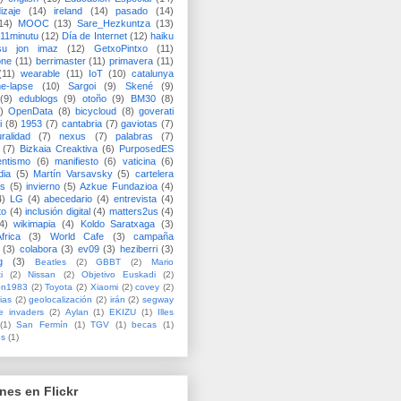
izaje
(14)
ireland
(14)
pasado
(14)
14)
MOOC
(13)
Sare_Hezkuntza
(13)
11minutu
(12)
Día de Internet
(12)
haiku
su jon imaz
(12)
GetxoPintxo
(11)
one
(11)
berrimaster
(11)
primavera
(11)
(11)
wearable
(11)
IoT
(10)
catalunya
me-lapse
(10)
Sargoi
(9)
Skené
(9)
(9)
edublogs
(9)
otoño
(9)
BM30
(8)
)
OpenData
(8)
bicycloud
(8)
goverati
i
(8)
1953
(7)
cantabria
(7)
gaviotas
(7)
uralidad
(7)
nexus
(7)
palabras
(7)
(7)
Bizkaia Creaktiva
(6)
PurposedES
entismo
(6)
manifiesto
(6)
vaticina
(6)
dia
(5)
Martín Varsavsky
(5)
cartelera
ss
(5)
invierno
(5)
Azkue Fundazioa
(4)
4)
LG
(4)
abecedario
(4)
entrevista
(4)
to
(4)
inclusión digital
(4)
matters2us
(4)
4)
wikimapia
(4)
Koldo Saratxaga
(3)
frica
(3)
World Cafe
(3)
campaña
(3)
colabora
(3)
ev09
(3)
heziberri
(3)
g
(3)
Beatles
(2)
GBBT
(2)
Mario
i
(2)
Nissan
(2)
Objetivo Euskadi
(2)
ón1983
(2)
Toyota
(2)
Xiaomi
(2)
covey
(2)
ias
(2)
geolocalización
(2)
irán
(2)
segway
e invaders
(2)
Aylan
(1)
EKIZU
(1)
Illes
(1)
San Fermín
(1)
TGV
(1)
becas
(1)
es
(1)
nes en Flickr