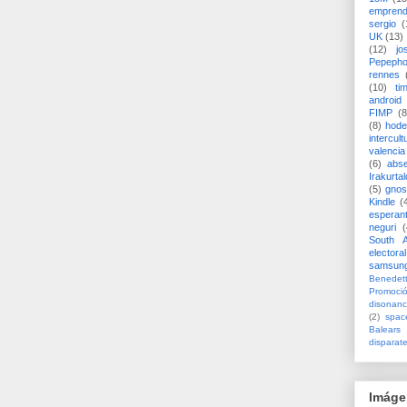
emprend
sergio
(
UK
(13)
(12)
jo
Pepeph
rennes
(10)
ti
android
FIMP
(8
(8)
hode
intercult
valencia
(6)
abs
Irakurtal
(5)
gno
Kindle
(
esperan
neguri
(
South A
electoral
samsun
Benedett
Promoci
disonanc
(2)
spac
Balears
disparat
Imáge