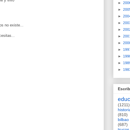
fé y vivo
►
200
►
200
►
200
►
200
os no existe...
►
200
esitas...
►
200
►
200
►
199
►
199
►
198
►
198
Escrib
educ
(1211)
histori
(810)
bilbao
(687)
trucos