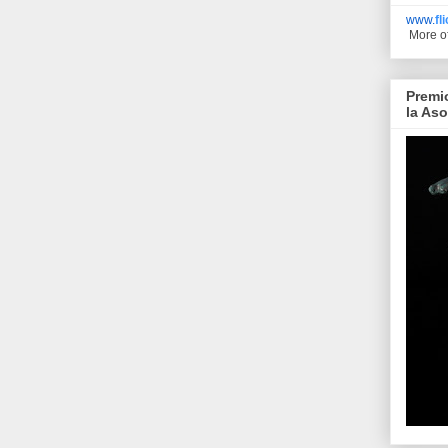
www.
fl
More o
Premi
la As