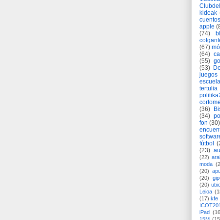
Clubd
kideak
cuento
apple
(
(74)
b
colgant
(67)
mó
(64)
c
(55)
go
(53)
De
juegos
escuela
tertulia
politik
cortome
(36)
Bi
(34)
po
fon
(30)
encuen
softwar
fútbol
(
(23)
au
(22)
ara
moda
(
(20)
apu
(20)
gi
(20)
ubi
Leioa
(1
(17)
kfe
ICOT20
iPad
(1
15M
(15