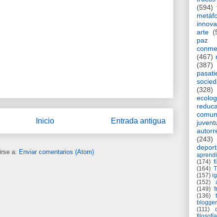
(594)
metáf
innova
arte
(
paz
conme
(467)
(387)
pasat
socie
(328)
ecolog
reduca
comun
Inicio
Entrada antigua
juvent
autorr
(243)
deport
irse a:
Enviar comentarios (Atom)
aprendi
(174)
f
(164)
(157)
i
(152)
(149)
f
(136)
blogger
(111)
filosofía