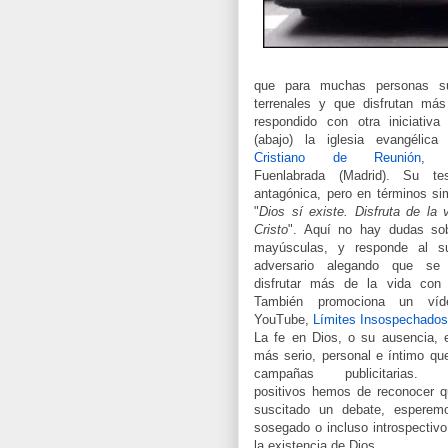
que para muchas personas sus
terrenales y que disfrutan má
respondido con otra iniciativa 
(abajo) la iglesia evangélic
Cristiano de Reunión
, 
Fuenlabrada (Madrid). Su te
antagónica, pero en términos sim
"
Dios sí existe. Disfruta de la 
Cristo
". Aquí no hay dudas sob
mayúsculas, y responde al sub
adversario alegando que se
disfrutar más de la vida con 
También promociona un ví
YouTube,
Límites Insospechados
La fe en Dios, o su ausencia, 
más serio, personal e íntimo qu
campañas publicitarias. 
positivos hemos de reconocer 
suscitado un debate, esperem
sosegado o incluso introspectivo
la existencia de Dios.