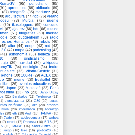
eRomaGV
(95)
periodismo
(95)
(91)
aprendices
(89)
obituario
(89)
s
(87)
fotografía
(85)
madurez
(84)
80)
arquitectura
(77)
top
(76)
verano
logeu
(73)
Murcia
(72)
puente
e
(70)
ikasbloggers
(69)
concurso
vil
(67)
ajedrez
(66)
hdr
(66)
museo
armen
(61)
biografías
(60)
libertad
ogle
(53)
guggenheim
(53)
radio
rechos Humanos
(49)
robots
(46)
(45)
aitor
(44)
eeepc
(43)
red
(43)
 2.0
(42)
mapa
(42)
podcasting
(42)
(41)
astronomía
(38)
belleza
(38)
a20
(38)
sindicalismo
(38)
traje
(36)
navidad
(36)
wikipedia
scayTIK
(34)
nostalgia
(34)
teatro
rtugalete
(33)
Vitoria-Gasteiz
(31)
iPhone
(30)
100i4e
(29)
ACEX
(28)
tro
(28)
meme
(28)
Euskaltel
(26)
e libre
(26)
eventos educativos
(25)
25)
Japan
(23)
Microsoft
(23)
Paris
toestima
(23)
hó
(23)
Darío Urzay
ba
(22)
Barakaldo
(21)
Telefónica
(21)
21)
zientziaastea
(21)
G30
(20)
Lexus
ntes históricos
(20)
cita
(20)
cronista
puzkoa
(20)
informática
(20)
liderazgo
dea
(20)
etb
(19)
Audi
(18)
HAMAR
(18)
8)
7alde
(17)
adolescencia
(17)
ainhoa
(17)
teruel
(17)
Donostia
(16)
EITB
(16)
15
(16)
MMRB
(16)
Sarezkuntza
(16)
6)
juego
(16)
leire
(16)
politica20
(16)
)
english
(15)
Educación Especial
(14)