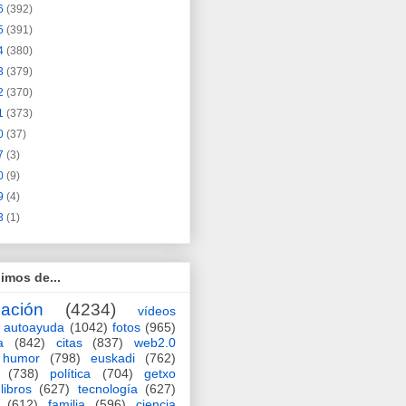
6
(392)
5
(391)
4
(380)
3
(379)
2
(370)
1
(373)
0
(37)
7
(3)
0
(9)
9
(4)
3
(1)
imos de...
ación
(4234)
vídeos
autoayuda
(1042)
fotos
(965)
a
(842)
citas
(837)
web2.0
humor
(798)
euskadi
(762)
(738)
política
(704)
getxo
libros
(627)
tecnología
(627)
(612)
familia
(596)
ciencia