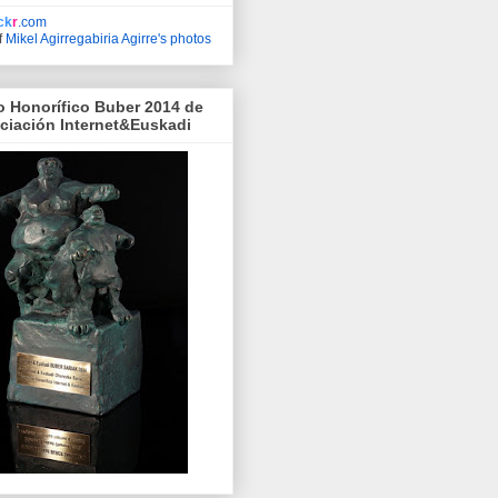
ick
r
.com
f
Mikel Agirregabiria Agirre's photos
o Honorífico Buber 2014 de
ociación Internet&Euskadi