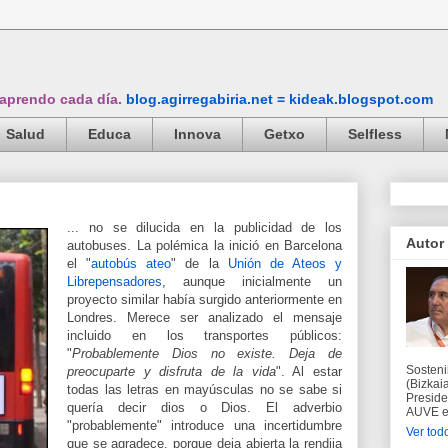
 aprendo cada día.
blog.agirregabiria.net = kideak.blogspot.com
Salud
Educa
Innova
Getxo
Selfless
... no se dilucida en la publicidad de los
Autor
autobuses. La polémica la inició en Barcelona
el "
autobús ateo
" de la
Unión de Ateos y
Librepensadores
, aunque inicialmente un
proyecto similar había surgido anteriormente en
Londres. Merece ser analizado el mensaje
incluido en los transportes públicos:
"
Probablemente Dios no existe. Deja de
Sosteni
preocuparte y disfruta de la vida
". Al estar
(Bizkaia
todas las letras en mayúsculas no se sabe si
Preside
quería decir dios o Dios. El adverbio
AUVE en
"probablemente" introduce una incertidumbre
Ver todo
que se agradece, porque deja abierta la rendija