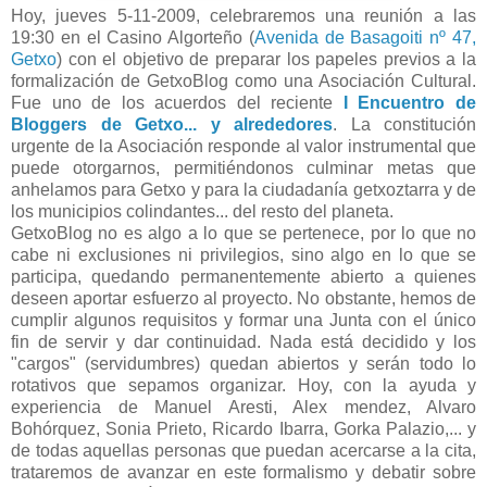
Hoy, jueves 5-11-2009, celebraremos una reunión a las
19:30 en el Casino Algorteño (
Avenida de Basagoiti nº 47,
Getxo
) con el objetivo de preparar los papeles previos a la
formalización de GetxoBlog como una Asociación Cultural.
Fue uno de los acuerdos del reciente
I Encuentro de
Bloggers de Getxo... y alrededores
. La constitución
urgente de la Asociación responde al valor instrumental que
puede otorgarnos, permitiéndonos culminar metas que
anhelamos para Getxo y para la ciudadanía getxoztarra y de
los municipios colindantes... del resto del planeta.
GetxoBlog no es algo a lo que se pertenece, por lo que no
cabe ni exclusiones ni privilegios, sino algo en lo que se
participa, quedando permanentemente abierto a quienes
deseen aportar esfuerzo al proyecto. No obstante, hemos de
cumplir algunos requisitos y formar una Junta con el único
fin de servir y dar continuidad. Nada está decidido y los
"cargos" (servidumbres) quedan abiertos y serán todo lo
rotativos que sepamos organizar. Hoy, con la ayuda y
experiencia de Manuel Aresti, Alex mendez, Alvaro
Bohórquez, Sonia Prieto, Ricardo Ibarra, Gorka Palazio,... y
de todas aquellas personas que puedan acercarse a la cita,
trataremos de avanzar en este formalismo y debatir sobre