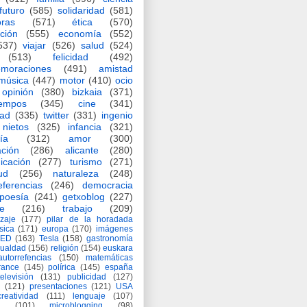
futuro
(585)
solidaridad
(581)
oras
(571)
ética
(570)
ción
(555)
economía
(552)
537)
viajar
(526)
salud
(524)
(513)
felicidad
(492)
moraciones
(491)
amistad
música
(447)
motor
(410)
ocio
opinión
(380)
bizkaia
(371)
iempos
(345)
cine
(341)
dad
(335)
twitter
(331)
ingenio
nietos
(325)
infancia
(321)
ía
(312)
amor
(300)
ción
(286)
alicante
(280)
icación
(277)
turismo
(271)
ud
(256)
naturaleza
(248)
eferencias
(246)
democracia
poesía
(241)
getxoblog
(227)
e
(216)
trabajo
(209)
zaje
(177)
pilar de la horadada
ísica
(171)
europa
(170)
imágenes
TED
(163)
Tesla
(158)
gastronomía
gualdad
(156)
religión
(154)
euskara
autorrefencias
(150)
matemáticas
rance
(145)
polírica
(145)
españa
televisión
(131)
publicidad
(127)
(121)
presentaciones
(121)
USA
creatividad
(111)
lenguaje
(107)
(101)
microblogging
(98)