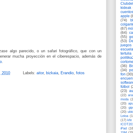
Clubd
kideak
cuento
apple
(
(74)
b
colgant
(67)
mó
(64)
c
(55)
go
(53)
De
juegos
escuela
zase algo parecido, o un safari fotográfico, que con un
tertulia
enerar mucha proyección en el ciberespacio, además de
politik
o
.
cortome
(36)
Bi
(34)
po
, 2010
Labels:
aitor
,
bizkaia
,
Erandio
,
fotos
fon
(30)
encuen
softwar
fútbol
(
(23)
au
(22)
ara
moda
(
(20)
apu
(20)
gi
(20)
ubi
Leioa
(1
(17)
kfe
ICOT20
iPad
(1
15M
(15