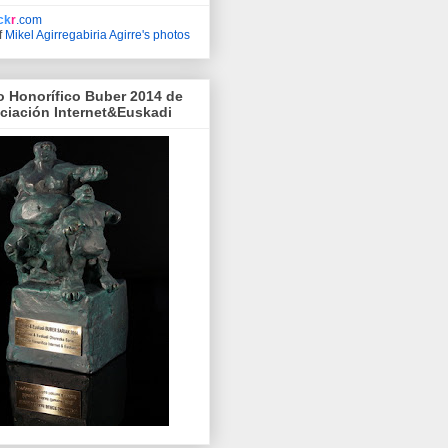
ick
r
.com
f
Mikel Agirregabiria Agirre's photos
o Honorífico Buber 2014 de
ociación Internet&Euskadi