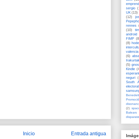
emprend
sergio
(
UK
(13)
(12)
jo
Pepeph
rennes
(10)
ti
android
FIMP
(8
(8)
hode
intercult
valencia
(6)
abs
Irakurtal
(5)
gno
Kindle
(
esperan
neguri
(
South A
electoral
samsun
Benedett
Promoci
disonanc
(2)
spac
Balears
disparat
Inicio
Entrada antigua
Imáge