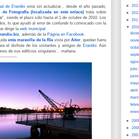
►
201
al de Erandio
está sin actualizar... desde el año pasado,
 de Fotografía (localizada en este enlace)
trata sobre
►
201
io
", siendo el plazo sólo hasta el 1 de octubre de 2010. Los
►
201
dos, lo que ayudó al error de confundir lo convocado con la
▼
201
ue dirige la
web municipal
.
dici
randio.biz
, además de la
Página en Facebook
.
luida
esta maravilla de la Ría
vista por
Aitor
, quedan fuera
novi
ara el disfrute de los visitantes y amigos de
Erandio
. Aún
octu
gunos de sus edificios singulares... mañana.
sept
--------------
agos
juli
juni
may
abri
marz
febr
ener
►
200
►
200
►
200