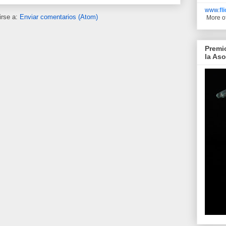
www.
fl
irse a:
Enviar comentarios (Atom)
More o
Premi
la As