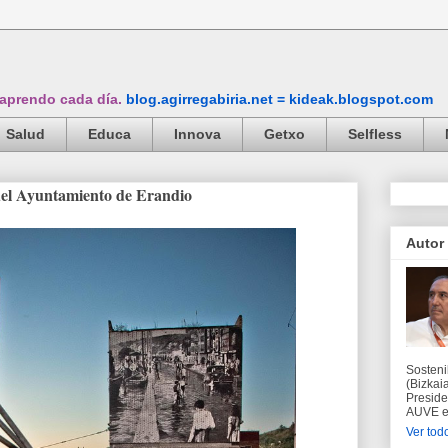
 aprendo cada día.
blog.agirregabiria.net = kideak.blogspot.com
Salud
Educa
Innova
Getxo
Selfless
del Ayuntamiento de Erandio
Autor
Sosteni
(Bizkaia
Preside
AUVE en
Ver todo