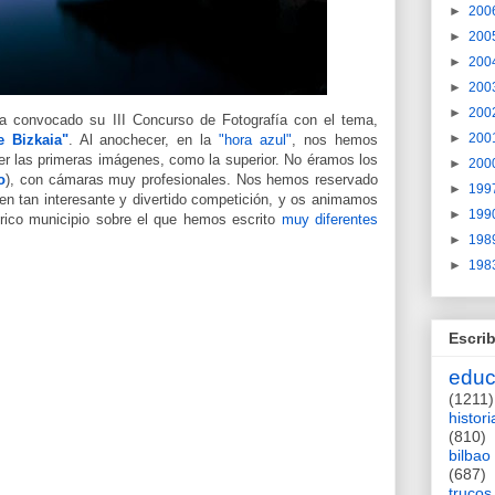
►
200
►
200
►
200
►
200
►
200
 convocado su III Concurso de Fotografía con el tema,
►
200
e Bizkaia"
. Al anochecer, en la
"hora azul"
, nos hemos
r las primeras imágenes, como la superior. No éramos los
►
200
o
), con cámaras muy profesionales. Nos hemos reservado
►
199
r en tan interesante y divertido competición, y os animamos
►
199
tórico municipio sobre el que hemos escrito
muy diferentes
►
198
►
198
Escrib
educ
(1211)
histori
(810)
bilbao
(687)
trucos