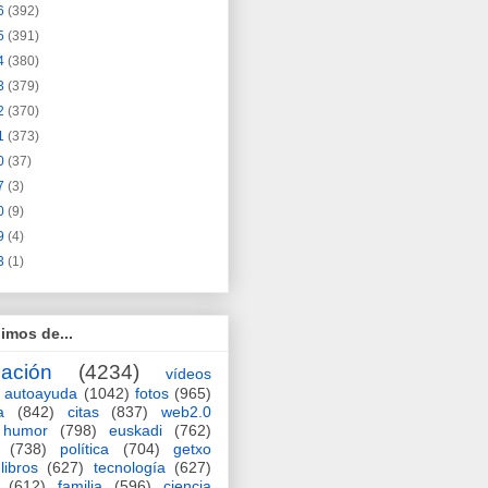
6
(392)
5
(391)
4
(380)
3
(379)
2
(370)
1
(373)
0
(37)
7
(3)
0
(9)
9
(4)
3
(1)
imos de...
ación
(4234)
vídeos
autoayuda
(1042)
fotos
(965)
a
(842)
citas
(837)
web2.0
humor
(798)
euskadi
(762)
(738)
política
(704)
getxo
libros
(627)
tecnología
(627)
(612)
familia
(596)
ciencia