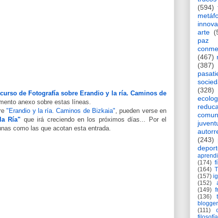
(594)
metáf
innova
arte
(
paz
conme
(467)
(387)
pasat
socie
(328)
ncurso de Fotografía sobre Erandio y la ría. Caminos de
ecolog
mento anexo sobre estas líneas.
reduca
re
"Erandio y la ría. Caminos de Bizkaia"
, pueden verse en
comun
la Ría"
que irá creciendo en los próximos días... Por el
juvent
nas como las que acotan esta entrada.
autorr
(243)
deport
aprendi
(174)
f
(164)
(157)
i
(152)
(149)
f
(136)
blogger
(111)
filosofía