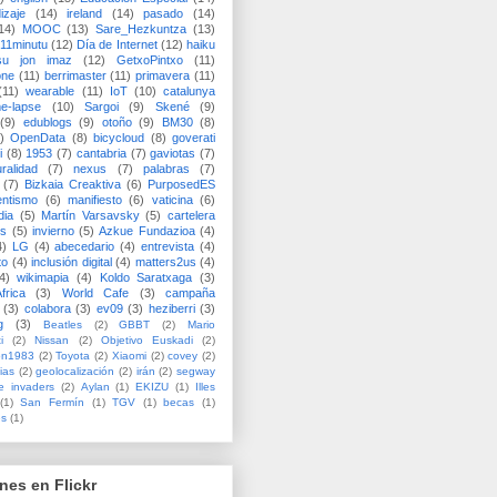
izaje
(14)
ireland
(14)
pasado
(14)
14)
MOOC
(13)
Sare_Hezkuntza
(13)
11minutu
(12)
Día de Internet
(12)
haiku
su jon imaz
(12)
GetxoPintxo
(11)
one
(11)
berrimaster
(11)
primavera
(11)
(11)
wearable
(11)
IoT
(10)
catalunya
me-lapse
(10)
Sargoi
(9)
Skené
(9)
(9)
edublogs
(9)
otoño
(9)
BM30
(8)
)
OpenData
(8)
bicycloud
(8)
goverati
i
(8)
1953
(7)
cantabria
(7)
gaviotas
(7)
uralidad
(7)
nexus
(7)
palabras
(7)
(7)
Bizkaia Creaktiva
(6)
PurposedES
entismo
(6)
manifiesto
(6)
vaticina
(6)
dia
(5)
Martín Varsavsky
(5)
cartelera
ss
(5)
invierno
(5)
Azkue Fundazioa
(4)
4)
LG
(4)
abecedario
(4)
entrevista
(4)
to
(4)
inclusión digital
(4)
matters2us
(4)
4)
wikimapia
(4)
Koldo Saratxaga
(3)
frica
(3)
World Cafe
(3)
campaña
(3)
colabora
(3)
ev09
(3)
heziberri
(3)
g
(3)
Beatles
(2)
GBBT
(2)
Mario
i
(2)
Nissan
(2)
Objetivo Euskadi
(2)
ón1983
(2)
Toyota
(2)
Xiaomi
(2)
covey
(2)
ias
(2)
geolocalización
(2)
irán
(2)
segway
e invaders
(2)
Aylan
(1)
EKIZU
(1)
Illes
(1)
San Fermín
(1)
TGV
(1)
becas
(1)
es
(1)
nes en Flickr