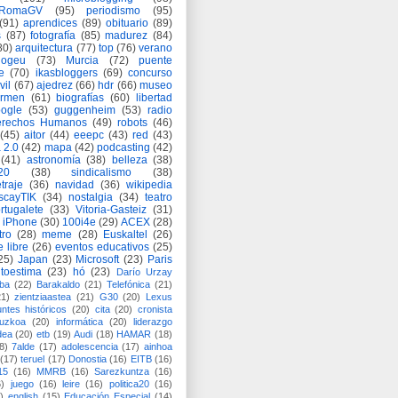
eRomaGV
(95)
periodismo
(95)
(91)
aprendices
(89)
obituario
(89)
s
(87)
fotografía
(85)
madurez
(84)
80)
arquitectura
(77)
top
(76)
verano
logeu
(73)
Murcia
(72)
puente
e
(70)
ikasbloggers
(69)
concurso
vil
(67)
ajedrez
(66)
hdr
(66)
museo
armen
(61)
biografías
(60)
libertad
ogle
(53)
guggenheim
(53)
radio
rechos Humanos
(49)
robots
(46)
(45)
aitor
(44)
eeepc
(43)
red
(43)
 2.0
(42)
mapa
(42)
podcasting
(42)
(41)
astronomía
(38)
belleza
(38)
a20
(38)
sindicalismo
(38)
traje
(36)
navidad
(36)
wikipedia
scayTIK
(34)
nostalgia
(34)
teatro
rtugalete
(33)
Vitoria-Gasteiz
(31)
iPhone
(30)
100i4e
(29)
ACEX
(28)
tro
(28)
meme
(28)
Euskaltel
(26)
e libre
(26)
eventos educativos
(25)
25)
Japan
(23)
Microsoft
(23)
Paris
toestima
(23)
hó
(23)
Darío Urzay
ba
(22)
Barakaldo
(21)
Telefónica
(21)
21)
zientziaastea
(21)
G30
(20)
Lexus
ntes históricos
(20)
cita
(20)
cronista
puzkoa
(20)
informática
(20)
liderazgo
dea
(20)
etb
(19)
Audi
(18)
HAMAR
(18)
8)
7alde
(17)
adolescencia
(17)
ainhoa
(17)
teruel
(17)
Donostia
(16)
EITB
(16)
15
(16)
MMRB
(16)
Sarezkuntza
(16)
6)
juego
(16)
leire
(16)
politica20
(16)
)
english
(15)
Educación Especial
(14)