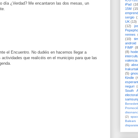
ICOT20
lo día ¿Verdad? Me encantaron las dos mesas, un
iPad
(1
te.
15M
(15
emprend
sergio
(
UK
(13)
(12)
jo
Pepeph
rennes
(10)
ti
android
FIMP
(8
nte el Encuentro. No dudéis en hacernos llegar a
(8)
hode
intercult
actividades que realicéis en el municipio para que las
valencia
genda.
(6)
abs
Irakurtal
(5)
gno
Kindle
(
esperan
neguri
(
South A
electoral
samsun
Benedett
Promoci
disonanc
(2)
spac
Balears
disparat