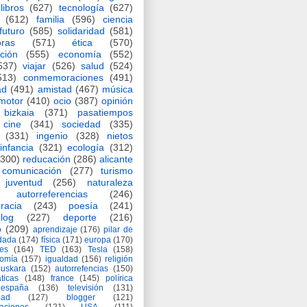
libros
(627)
tecnología
(627)
(612)
familia
(596)
ciencia
futuro
(585)
solidaridad
(581)
oras
(571)
ética
(570)
ción
(555)
economía
(552)
537)
viajar
(526)
salud
(524)
513)
conmemoraciones
(491)
ad
(491)
amistad
(467)
música
motor
(410)
ocio
(387)
opinión
bizkaia
(371)
pasatiempos
cine
(341)
sociedad
(335)
(331)
ingenio
(328)
nietos
infancia
(321)
ecología
(312)
(300)
reducación
(286)
alicante
comunicación
(277)
turismo
juventud
(256)
naturaleza
autorreferencias
(246)
racia
(243)
poesía
(241)
log
(227)
deporte
(216)
o
(209)
aprendizaje
(176)
pilar de
adada
(174)
física
(171)
europa
(170)
es
(164)
TED
(163)
Tesla
(158)
nomía
(157)
igualdad
(156)
religión
euskara
(152)
autorrefencias
(150)
ticas
(148)
france
(145)
polírica
españa
(136)
televisión
(131)
dad
(127)
blogger
(121)