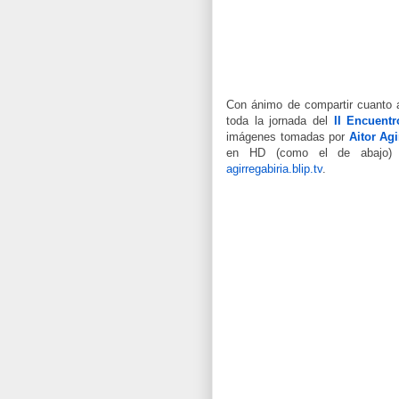
Con ánimo de compartir cuanto
toda la jornada del
II Encuentr
imágenes tomadas por
Aitor Agi
en HD (como el de abajo) 
agirregabiria.blip.tv
.