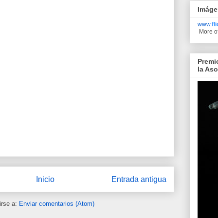
Imáge
www.
fl
More o
Premi
la As
Inicio
Entrada antigua
irse a:
Enviar comentarios (Atom)