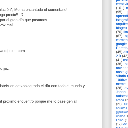
present
creativ
(101)
m
elación", Me ha encantado el comentario!!
(95)
go precio!! :D
aprend
 por el gran día que pasamos.
fotograf
arquite
próxima!
blogeu
(70)
ik
(67)
a
carmen
google
Derech
ja.wordpress.com
(45)
ait
2.0
(42
(41)
as
(38)
si
navida
dijo...
nostalg
Vitoria
100i4e
meme
isteís en getxoblog todo el día con todo el mundo y
(26)
ev
s
Japan
autoest
araba
(2
el próximo encuentro porque me lo pase genial!
(21)
zie
apuntes 
gipuzko
ubidea
Leioa
(1
(17)
kfe