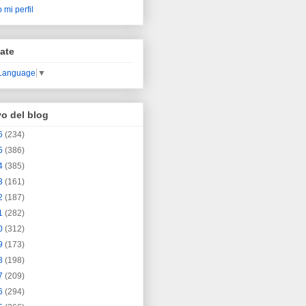
 mi perfil
ate
 Language
▼
vo del blog
6
(234)
5
(386)
4
(385)
3
(161)
2
(187)
1
(282)
0
(312)
9
(173)
8
(198)
7
(209)
6
(294)