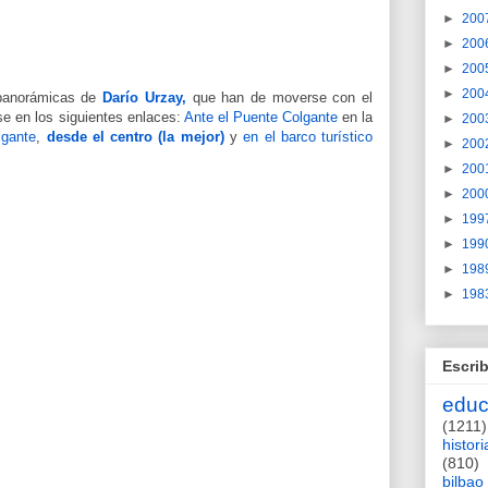
►
200
►
200
►
200
►
200
panorámicas de
Darío Urzay,
que han de moverse con el
se en los siguientes enlaces:
Ante el Puente Colgante
en la
►
200
lgante
,
desde el centro (la mejor)
y
en el barco turístico
►
200
►
200
►
200
►
199
►
199
►
198
►
198
Escrib
educ
(1211)
histori
(810)
bilbao