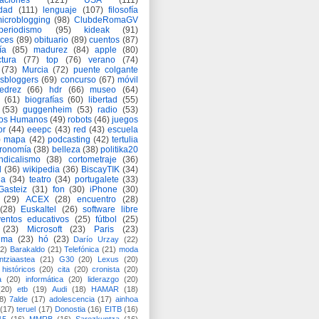
aciones
(121)
USA
(111)
idad
(111)
lenguaje
(107)
filosofía
icroblogging
(98)
ClubdeRomaGV
periodismo
(95)
kideak
(91)
ices
(89)
obituario
(89)
cuentos
(87)
ía
(85)
madurez
(84)
apple
(80)
ctura
(77)
top
(76)
verano
(74)
(73)
Murcia
(72)
puente colgante
asbloggers
(69)
concurso
(67)
móvil
jedrez
(66)
hdr
(66)
museo
(64)
(61)
biografías
(60)
libertad
(55)
(53)
guggenheim
(53)
radio
(53)
os Humanos
(49)
robots
(46)
juegos
or
(44)
eeepc
(43)
red
(43)
escuela
)
mapa
(42)
podcasting
(42)
tertulia
tronomía
(38)
belleza
(38)
politika20
ndicalismo
(38)
cortometraje
(36)
d
(36)
wikipedia
(36)
BiscayTIK
(34)
ia
(34)
teatro
(34)
portugalete
(33)
-Gasteiz
(31)
fon
(30)
iPhone
(30)
(29)
ACEX
(28)
encuentro
(28)
(28)
Euskaltel
(26)
software libre
entos educativos
(25)
fútbol
(25)
(23)
Microsoft
(23)
Paris
(23)
ima
(23)
hó
(23)
Darío Urzay
(22)
2)
Barakaldo
(21)
Telefónica
(21)
moda
ntziaastea
(21)
G30
(20)
Lexus
(20)
históricos
(20)
cita
(20)
cronista
(20)
a
(20)
informática
(20)
liderazgo
(20)
(20)
etb
(19)
Audi
(18)
HAMAR
(18)
8)
7alde
(17)
adolescencia
(17)
ainhoa
(17)
teruel
(17)
Donostia
(16)
EITB
(16)