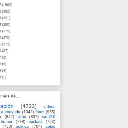
7
(1563)
6
(392)
5
(391)
4
(380)
3
(379)
2
(370)
1
(373)
0
(37)
7
(3)
0
(9)
9
(4)
3
(1)
imos de...
ación
(4233)
vídeos
autoayuda
(1042)
fotos
(965)
a
(842)
citas
(837)
web2.0
humor
(798)
euskadi
(762)
(738)
política
(704)
getxo