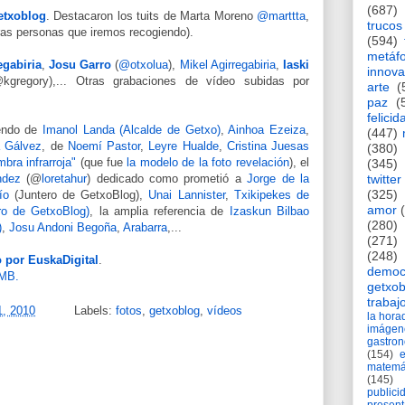
(687)
etxoblog
. Destacaron los tuits de Marta Moreno
@marttta
,
trucos
otras personas que iremos recogiendo).
(594)
metáf
egabiria
,
Josu Garro
(
@otxolua
),
Mikel Agirregabiria
,
Iaski
innova
gregory),... Otras grabaciones de vídeo subidas por
arte
(
paz
(
felicid
iendo de
Imanol Landa (Alcalde de Getxo)
,
Ainhoa Ezeiza
,
(447)
 Gálvez
, de
Noemí Pastor
,
Leyre Hualde
,
Cristina Juesas
(380)
bra infrarroja"
(que fue
la modelo de la foto revelación
), el
(345)
ndez
(@
loretahur
) dedicado como prometió a
Jorge de la
twitter
(325)
ío
(Juntero de GetxoBlog),
Unai Lannister
,
Txikipekes de
amor
ro de GetxoBlog)
, la amplia referencia de
Izaskun Bilbao
(280)
)
,
Josu Andoni Begoña
,
Arabarra
,...
(271)
(248)
o por EuskaDigital
.
democ
 MB.
getxob
trabaj
1, 2010
Labels:
fotos
,
getxoblog
,
vídeos
la hor
imágen
gastro
(154)
matemá
(145)
publici