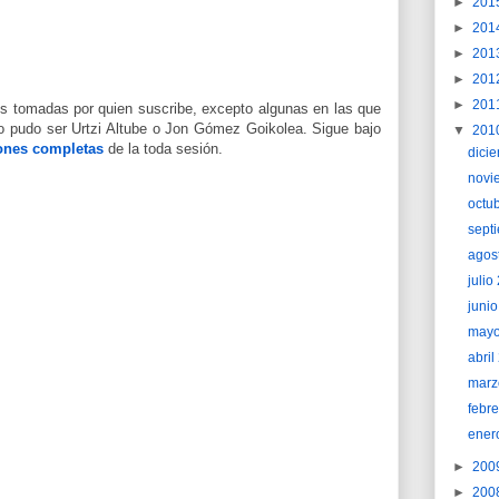
►
201
►
201
►
201
►
201
►
201
s tomadas por quien suscribe, excepto algunas en las que
fo pudo ser Urtzi Altube o Jon Gómez Goikolea. Sigue bajo
▼
201
iones completas
de la toda sesión.
dici
novi
octu
sept
agos
juli
juni
may
abri
marz
febr
ener
►
200
►
200