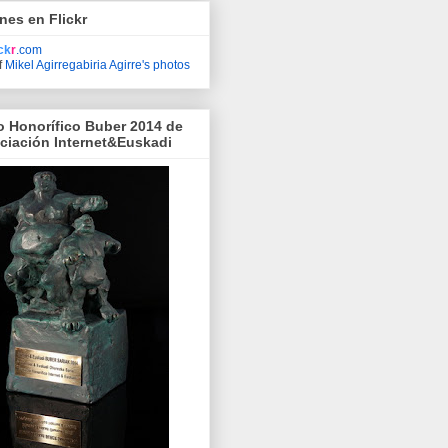
nes en Flickr
ick
r
.com
f
Mikel Agirregabiria Agirre's photos
o Honorífico Buber 2014 de
ociación Internet&Euskadi