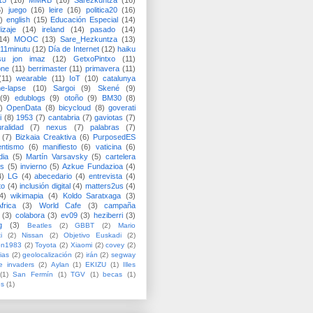
15
(16)
MMRB
(16)
Sarezkuntza
(16)
6)
juego
(16)
leire
(16)
politica20
(16)
)
english
(15)
Educación Especial
(14)
izaje
(14)
ireland
(14)
pasado
(14)
14)
MOOC
(13)
Sare_Hezkuntza
(13)
11minutu
(12)
Día de Internet
(12)
haiku
su jon imaz
(12)
GetxoPintxo
(11)
one
(11)
berrimaster
(11)
primavera
(11)
(11)
wearable
(11)
IoT
(10)
catalunya
me-lapse
(10)
Sargoi
(9)
Skené
(9)
(9)
edublogs
(9)
otoño
(9)
BM30
(8)
)
OpenData
(8)
bicycloud
(8)
goverati
i
(8)
1953
(7)
cantabria
(7)
gaviotas
(7)
uralidad
(7)
nexus
(7)
palabras
(7)
(7)
Bizkaia Creaktiva
(6)
PurposedES
entismo
(6)
manifiesto
(6)
vaticina
(6)
dia
(5)
Martín Varsavsky
(5)
cartelera
ss
(5)
invierno
(5)
Azkue Fundazioa
(4)
4)
LG
(4)
abecedario
(4)
entrevista
(4)
to
(4)
inclusión digital
(4)
matters2us
(4)
4)
wikimapia
(4)
Koldo Saratxaga
(3)
frica
(3)
World Cafe
(3)
campaña
(3)
colabora
(3)
ev09
(3)
heziberri
(3)
g
(3)
Beatles
(2)
GBBT
(2)
Mario
i
(2)
Nissan
(2)
Objetivo Euskadi
(2)
ón1983
(2)
Toyota
(2)
Xiaomi
(2)
covey
(2)
ias
(2)
geolocalización
(2)
irán
(2)
segway
e invaders
(2)
Aylan
(1)
EKIZU
(1)
Illes
(1)
San Fermín
(1)
TGV
(1)
becas
(1)
es
(1)