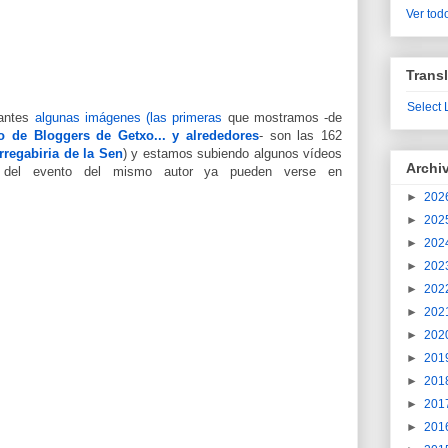
Ver todo
Transl
Select
 antes
algunas imágenes (las primeras
que mostramos -de
o de Bloggers de Getxo... y alrededores
- son las 162
rregabiria de la Sen
) y estamos subiendo algunos vídeos
Archi
del evento del mismo autor ya pueden verse en
►
202
►
202
►
202
►
202
►
202
►
202
►
202
►
201
►
201
►
201
►
201