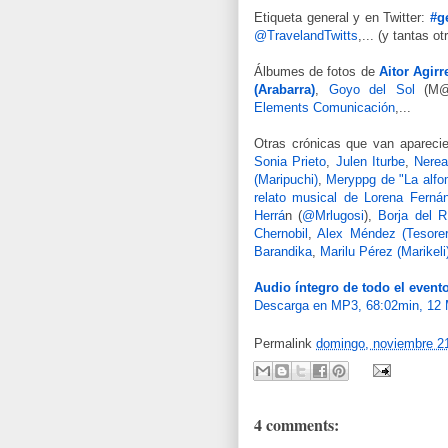
Etiqueta general y en Twitter:
#g
@TravelandTwitts
,... (y tantas 
Álbumes de fotos de
Aitor Agirr
(Arabarra)
,
Goyo del Sol
(M@k
Elements Comunicación
,...
Otras crónicas que van aparec
Sonia Prieto
,
Julen Iturbe
,
Nerea
(Maripuchi)
,
Meryppg de "La alfom
relato musical de Lorena Ferná
Herrá
n (
@Mrlugosi
),
Borja del R
Chernobil
,
Alex Méndez (Tesore
Barandika
,
Marilu Pérez (Marikeli
Audio íntegro de todo el event
Descarga en MP3, 68:02min, 12
Permalink
domingo, noviembre 2
4 comments: