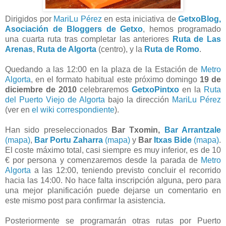
Dirigidos por
MariLu Pérez
en esta iniciativa de
GetxoBlog,
Asociación de Bloggers de Getxo
, hemos programado
una cuarta ruta tras completar las anteriores
Ruta de Las
Arenas
,
Ruta de Algorta
(centro), y la
Ruta de Romo
.
Quedando a las 12:00 en la plaza de la Estación de
Metro
Algorta
, en el formato habitual este próximo domingo
19 de
diciembre de 2010
celebraremos
GetxoPintxo
en la
Ruta
del Puerto Viejo de Algorta
bajo la dirección
MariLu Pérez
(ver en
el wiki correspondiente
).
Han sido preseleccionados
Bar Txomin,
Bar Arrantzale
(mapa)
,
Bar Portu Zaharra
(mapa)
y
Bar
Itxas Bide
(mapa)
.
El coste máximo total, casi siempre es muy inferior, es de 10
€ por persona y comenzaremos desde la parada de
Metro
Algorta
a las 12:00, teniendo previsto concluir el recorrido
hacia las 14:00. No hace falta inscripción alguna, pero para
una mejor planificación puede dejarse un comentario en
este mismo post para confirmar la asistencia.
Posteriormente se programarán otras rutas por Puerto